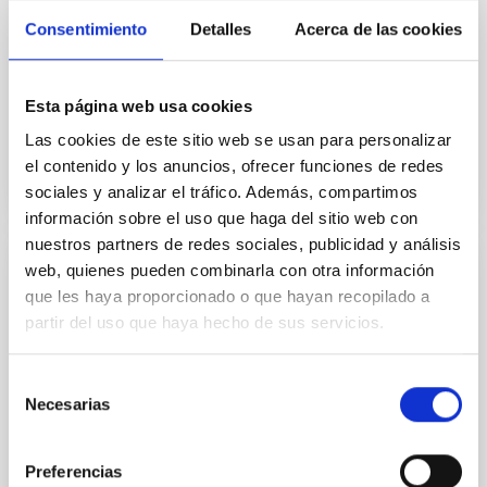
We present a new method to assess the properties
Consentimiento
Detalles
Acerca de las cookies
of transiting planet candidates by multicolor
photometry. By analyzing multicolor transit/eclipse
light curves...
Esta página web usa cookies
Las cookies de este sitio web se usan para personalizar
el contenido y los anuncios, ofrecer funciones de redes
sociales y analizar el tráfico. Además, compartimos
información sobre el uso que haga del sitio web con
nuestros partners de redes sociales, publicidad y análisis
web, quienes pueden combinarla con otra información
PUBLICACIÓN
que les haya proporcionado o que hayan recopilado a
TOI 762 A b and TIC 46432937 b: Two
partir del uso que haya hecho de sus servicios.
Giant Planets Transiting M-dwarf Stars
Selección
We present the discovery of TOI 762 A b and TIC
Necesarias
de
46432937 b, two giant planets transiting M-dwarf
stars. Transits of both systems were first detected
consentimiento
from...
Preferencias