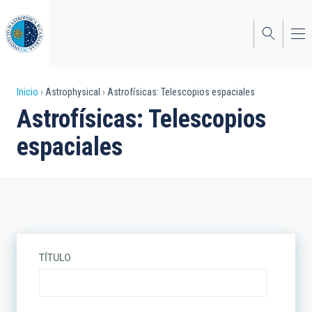
Pasar
al
contenido
principal
Sobrescribir
Inicio
Astrophysical
Astrofísicas: Telescopios espaciales
Astrofísicas: Telescopios
enlaces
espaciales
de
ayuda
a
la
navegación
TÍTULO