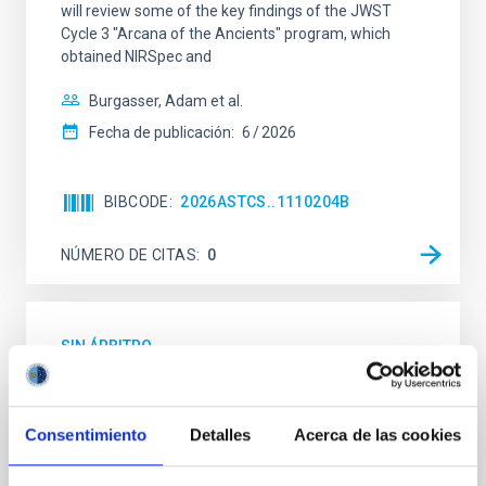
will review some of the key findings of the JWST
Cycle 3 "Arcana of the Ancients" program, which
obtained NIRSpec and
Burgasser, Adam et al.
Fecha de publicación:
6
2026
BIBCODE
2026ASTCS..1110204B
NÚMERO DE CITAS
0
SIN ÁRBITRO
Rotational Light Curve and Photometric
Baseline of (15094) Polymele in Support
Consentimiento
Detalles
Acerca de las cookies
of the Lucy Mutual Event Campaign
We report a rotational light curve and Fourier baseline