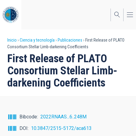
Pasar
al
contenido
principal
Sobrescribir
Inicio
Ciencia y tecnología
Publicaciones
First Release of PLATO
Consortium Stellar Limb-darkening Coefficients
enlaces
First Release of PLATO
de
Consortium Stellar Limb-
ayuda
darkening Coefficients
a
la
navegación
Bibcode
2022RNAAS...6..248M
DOI
10.3847/2515-5172/aca613