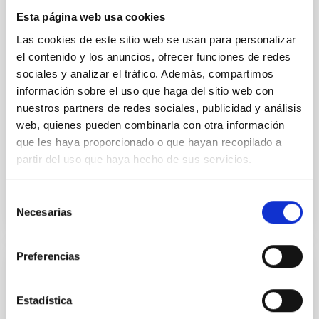
model for the Jupiter Trojan (15094) Polymele, a
Esta página web usa cookies
primary target of the NASA Lucy mission, obtained
Las cookies de este sitio web se usan para personalizar
on 2026 May 19─20 and May 21─22 UT with the
Two-meter Twin Telescope (TTT). Phase-Dispersion
el contenido y los anuncios, ofrecer funciones de redes
Minimization over the combined two-night dataset
sociales y analizar el tráfico. Además, compartimos
yields P rot = 5.762 ± 0.051 hr and a peak-to-peak
información sobre el uso que haga del sitio web con
nuestros partners de redes sociales, publicidad y análisis
Alarcon, Miguel R. et al.
web, quienes pueden combinarla con otra información
Fecha de publicación:
5
2026
que les haya proporcionado o que hayan recopilado a
partir del uso que haya hecho de sus servicios.
BIBCODE
2026RNAAS..10..143A
Selección
Necesarias
NÚMERO DE CITAS
0
de
consentimiento
Preferencias
SIN ÁRBITRO
The impact of Active Galactic Nuclei on
Estadística
Habitable Worlds