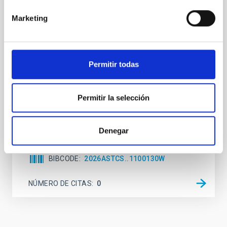
While the influence of supermassive black hole
Marketing
(SMBH) activity on habitability has garnered
attention, the specific effects of active galactic nuclei
(AGN) winds, particularly ultrafast outflows (UFOs),
on planetary atmospheres remain largely
Permitir todas
unexplored. This study aims to fill this gap by
investigating the relationship between SMBH mass
at the
Permitir la selección
Waas, Jourdan et al.
Fecha de publicación:
6
2026
Denegar
BIBCODE
2026ASTCS..1100130W
NÚMERO DE CITAS
0