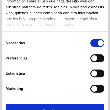
información sobre el uso que haga del sitio web con
permitirá componer la imagen panorámica más
nuestros partners de redes sociales, publicidad y análisis
grande de nuestra galaxia sin usar telescopios
web, quienes pueden combinarla con otra información
profesionales. Las...
que les haya proporcionado o que hayan recopilado a
partir del uso que haya hecho de sus servicios.
Selección
Necesarias
de
consentimiento
NOTICIA
Preferencias
"Preserving the Skies" se clausura con un
llamamiento solicitando el apoyo de los
Estadística
principales actores relacionados con la
protección del cielo nocturno
Marketing
Tras una mesa redonda sobre aspectos técnicos a
cargo de algunos participantes, la escritora palmera
Elsa López leyó, entre dos actuaciones musicales,
las...