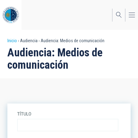
Pasar
al
contenido
principal
Sobrescribir
Inicio
Audiencia
Audiencia: Medios de comunicación
Audiencia: Medios de
enlaces
comunicación
de
ayuda
a
la
navegación
TÍTULO