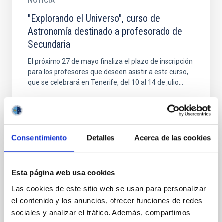
NOTICIA
"Explorando el Universo", curso de
Astronomía destinado a profesorado de
Secundaria
El próximo 27 de mayo finaliza el plazo de inscripción
para los profesores que deseen asistir a este curso,
que se celebrará en Tenerife, del 10 al 14 de julio...
Consentimiento
Detalles
Acerca de las cookies
NOTICIA
Esta página web usa cookies
"GALÁCTICA": Una visión profunda de la
Las cookies de este sitio web se usan para personalizar
Vía Láctea
el contenido y los anuncios, ofrecer funciones de redes
sociales y analizar el tráfico. Además, compartimos
Este proyecto del IAC, financiado por la FECYT,