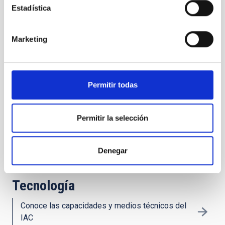
Estadística
Publicaciones
Marketing
Encuentra nuestra producción científica en
revistas especializadas
Permitir todas
Transferencia de Tecnología:
IACTEC
Permitir la selección
El espacio de colaboración tecnológico
empresarial del IAC
Denegar
Tecnología
Conoce las capacidades y medios técnicos del
IAC