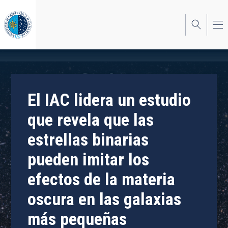
Pasar
al
contenido
principal
El IAC lidera un estudio
que revela que las
estrellas binarias
pueden imitar los
efectos de la materia
oscura en las galaxias
más pequeñas