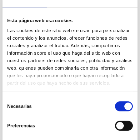
Esta página web usa cookies
Las cookies de este sitio web se usan para personalizar
el contenido y los anuncios, ofrecer funciones de redes
sociales y analizar el tráfico. Además, compartimos
información sobre el uso que haga del sitio web con
nuestros partners de redes sociales, publicidad y análisis
web, quienes pueden combinarla con otra información
que les haya proporcionado o que hayan recopilado a
partir del uso que haya hecho de sus servicios.
Selección
Necesarias
de
consentimiento
Congresos y charlas
Preferencias
Compartiendo los resultados científicos y
tecnológicos