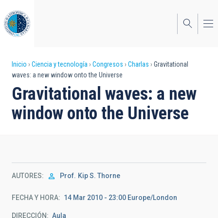
Pasar
al
contenido
principal
Sobrescribir
Inicio
Ciencia y tecnología
Congresos
Charlas
Gravitational
waves: a new window onto the Universe
enlaces
Gravitational waves: a new
de
window onto the Universe
ayuda
a
la
navegación
AUTORES
Prof.
Kip S. Thorne
FECHA Y HORA
14 Mar 2010 - 23:00 Europe/London
DIRECCIÓN
Aula