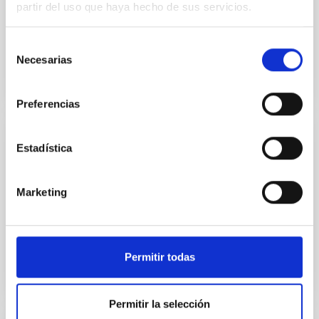
el Museo de la Ciencia y el Cosmos, de Museos de
partir del uso que haya hecho de sus servicios.
Tenerife, tendrá lugar la charla divulgativa “Ondas...
Selección
Necesarias
de
consentimiento
Preferencias
PUBLICACIÓN
Estadística
Correction to: Precision Ephemerides for
Gravitational-wave Searches - IV.
Marketing
Corrected and refined ephemeris for
Scorpius X-1
Permitir todas
Permitir la selección