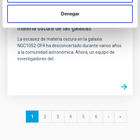
NOTICIA
Denegar
Descubierto el mecanismo que elimina la
materia oscura de las galaxias
La escasez de materia oscura en la galaxia
NGC1052-DF4 ha desconcertado durante varios años
a la comunidad astronómica. Ahora, un equipo de
investigadores del...
Paginación
Página
1
Página
2
Página
3
Página
4
Página
5
Página
6
Siguiente
›
última
»
actual
página
página