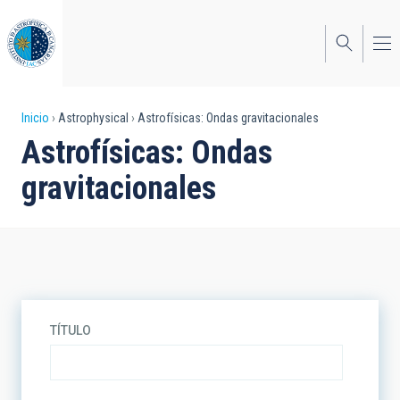
Pasar
al
contenido
principal
Sobrescribir
Inicio
Astrophysical
Astrofísicas: Ondas gravitacionales
Astrofísicas: Ondas
enlaces
gravitacionales
de
ayuda
a
la
navegación
TÍTULO