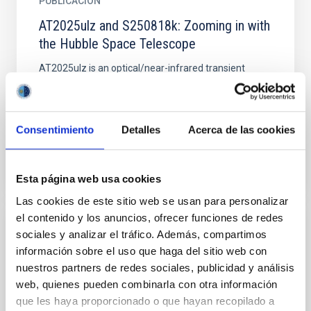
PUBLICACIÓN
AT2025ulz and S250818k: Zooming in with
the Hubble Space Telescope
AT2025ulz is an optical/near-infrared transient
discovered during follow-up of the candidate
gravitational wave (GW) event S250818k. Its young
age (≲1 day)...
Consentimiento
Detalles
Acerca de las cookies
Esta página web usa cookies
Las cookies de este sitio web se usan para personalizar
el contenido y los anuncios, ofrecer funciones de redes
sociales y analizar el tráfico. Además, compartimos
NOTICIA
información sobre el uso que haga del sitio web con
Charla pública: «Ondas gravitacionales. Los
nuestros partners de redes sociales, publicidad y análisis
sonidos del Universo»
web, quienes pueden combinarla con otra información
que les haya proporcionado o que hayan recopilado a
Mañana viernes, 22 de noviembre, a las 19 horas, en