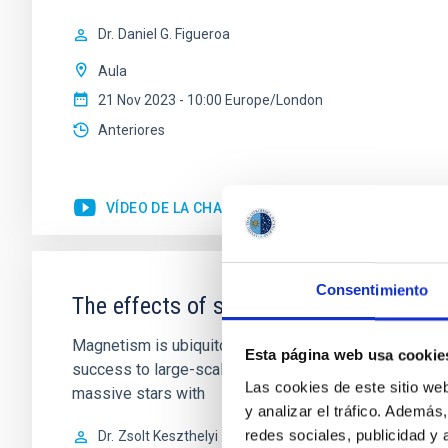
Dr.
Daniel G. Figueroa
Aula
21 Nov 2023 - 10:00 Europe/London
Anteriores
VÍDEO DE LA CHARLA
Consentimiento
The effects of surface fossil magnetic
Magnetism is ubiquitous in the Universe, yet understa
Esta página web usa cookie
success to large-scale optical spectropolarimetric s
Las cookies de este sitio we
massive stars with
y analizar el tráfico. Ademá
redes sociales, publicidad y
Dr.
Zsolt Keszthelyi