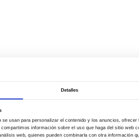
Detalles
 fields on massive star evolution
nding the magnetic properties of stars continues to present int
s
urveys, asteroseismic inferences, and new modelling methodologi
b se usan para personalizar el contenido y los anuncios, ofrecer
s, compartimos información sobre el uso que haga del sitio web 
 análisis web, quienes pueden combinarla con otra información q