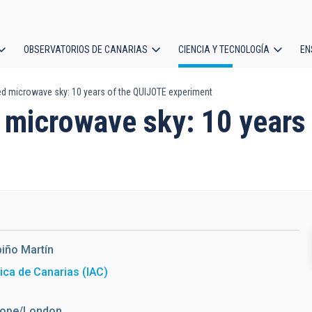
OBSERVATORIOS DE CANARIAS
CIENCIA Y TECNOLOGÍA
EN
ción
ed microwave sky: 10 years of the QUIJOTE experiment
l
d microwave sky: 10 years
iño Martín
sica de Canarias (IAC)
urope/London