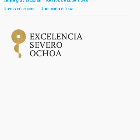
Lente gravitacional
Restos de supernova
Rayos cósmicos
Radiación difusa