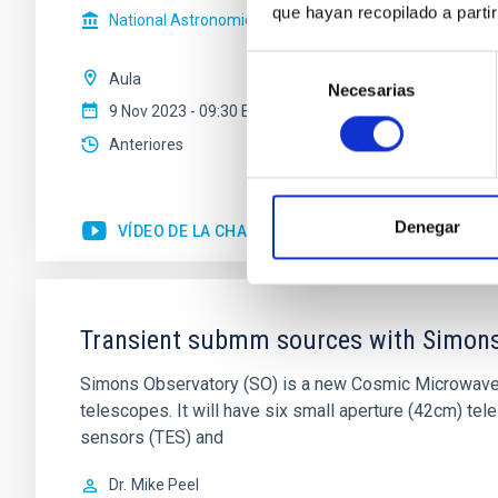
que hayan recopilado a parti
National Astronomical Observatory of Japan
Selección
Aula
Necesarias
de
9 Nov 2023 - 09:30 Europe/London
consentimiento
Anteriores
Denegar
VÍDEO DE LA CHARLA
Transient submm sources with Simons
Simons Observatory (SO) is a new Cosmic Microwave 
telescopes. It will have six small aperture (42cm) t
sensors (TES) and
Dr.
Mike Peel