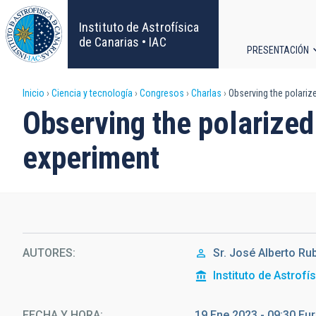
Pasar
al
Instituto de Astrofísica
contenido
de Canarias • IAC
PRESENTACIÓN
principal
Navega
Sobrescribir
Inicio
Ciencia y tecnología
Congresos
Charlas
Observing the polariz
principa
Observing the polarize
enlaces
experiment
de
ayuda
a
la
AUTORES
Sr.
José Alberto
Rub
Instituto de Astrofí
navegación
FECHA Y HORA
19 Ene 2023 - 09:30 E