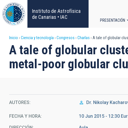
Pasar
al
Instituto de Astrofísica
contenido
de Canarias • IAC
PRESENTACIÓN
principal
Navega
Sobrescribir
Inicio
Ciencia y tecnología
Congresos
Charlas
A tale of globular clu
principa
A tale of globular clust
enlaces
metal-poor globular c
de
ayuda
a
la
AUTORES
Dr.
Nikolay Kacharo
navegación
FECHA Y HORA
10 Jun 2015 - 12:30 E
DIRECCIÓN
Aula