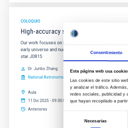
COLOQUIO
High-accuracy spectral modeling and 
Our work focuses on high-accuracy spectral modeling i
early universe and nucleosynthesis processes. Utiliz
Consentimiento
star J0815
Dr.
Junbo Zhang
Esta página web usa cookie
National Astronomical Observatories of China
Las cookies de este sitio we
y analizar el tráfico. Ademá
Aula
redes sociales, publicidad y
11 Dic 2025 - 09:30 Europe/London
que hayan recopilado a parti
Anteriores
Selección
Necesarias
de
consentimiento