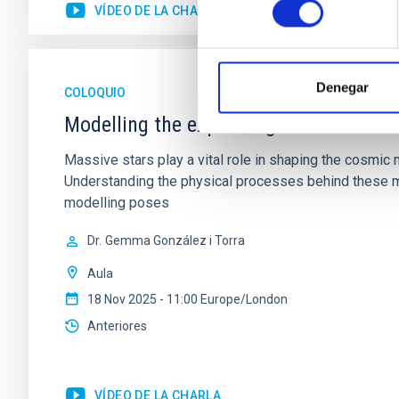
VÍDEO DE LA CHARLA
Denegar
COLOQUIO
Modelling the expanding stellar atmo
Massive stars play a vital role in shaping the cosmic m
Understanding the physical processes behind these ma
modelling poses
Dr.
Gemma González i Torra
Aula
18 Nov 2025 - 11:00 Europe/London
Anteriores
VÍDEO DE LA CHARLA