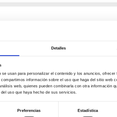
chemical abundances for the oldest stars
n NLTE, and the determination of chemical abundances for the old
ing state-of-the-art spectroscopic techniques, we have analyzed
Detalles
s
b se usan para personalizar el contenido y los anuncios, ofrecer
s, compartimos información sobre el uso que haga del sitio web 
 análisis web, quienes pueden combinarla con otra información q
r del uso que haya hecho de sus servicios.
Preferencias
Estadística