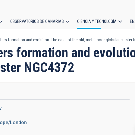
OBSERVATORIOS DE CANARIAS
CIENCIA Y TECNOLOGÍA
EN
ción
sters formation and evolution. The case of the old, metal-poor globular cluste
l
ers formation and evolutio
luster NGC4372
v
urope/London