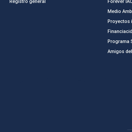
Registro general
Forever IA
Medio Ambi
Proyectos i
Financiaci
Programa 
Amigos del
PostFooter > Newsletter link