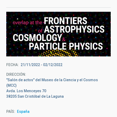
FECHA
21/11/2022
-
02/12/2022
DIRECCIÓN
"Salón de actos" del Museo de la Ciencia y el Cosmos
(MCC)
Avda. Los Menceyes 70
38205 San Cristóbal de La Laguna
PAÍS
España