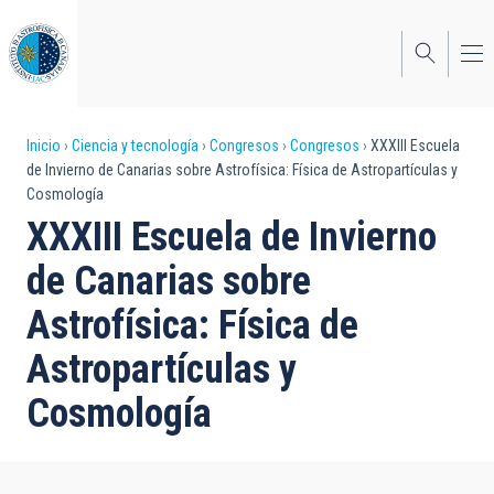
Pasar
al
contenido
principal
Sobrescribir
Inicio
Ciencia y tecnología
Congresos
Congresos
XXXIII Escuela
de Invierno de Canarias sobre Astrofísica: Física de Astropartículas y
enlaces
Cosmología
de
XXXIII Escuela de Invierno
ayuda
de Canarias sobre
a
Astrofísica: Física de
la
Astropartículas y
navegación
Cosmología