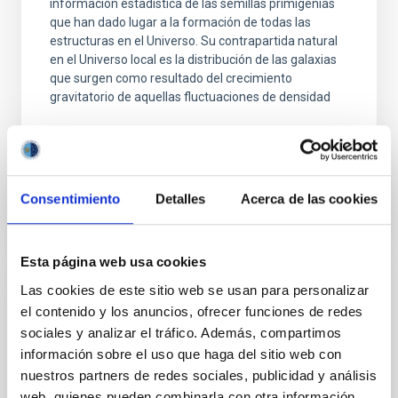
información estadística de las semillas primigenias
que han dado lugar a la formación de todas las
estructuras en el Universo. Su contrapartida natural
en el Universo local es la distribución de las galaxias
que surgen como resultado del crecimiento
gravitatorio de aquellas fluctuaciones de densidad
Francisco Shu
Kitaura Joyanes
En ejecución
Consentimiento
Detalles
Acerca de las cookies
Esta página web usa cookies
Las cookies de este sitio web se usan para personalizar
RADIOFOREGROUNDS - Modelado
el contenido y los anuncios, ofrecer funciones de redes
definitivo de los foregrounds de Radio : un
sociales y analizar el tráfico. Además, compartimos
ingrediente clave para la cosmología
información sobre el uso que haga del sitio web con
nuestros partners de redes sociales, publicidad y análisis
El objetivo de este proyecto es combinar dos
web, quienes pueden combinarla con otra información