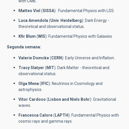
with CMB.
Matteo Viel
(
SISSA
): Fundamental Physics with LSS.
Luca Amendola
(
Univ
.
Heidelberg
): Dark Energy -
theoretical and observational status.
Kfir Blum
(
WIS
): Fundamental Physics with Galaxies.
Segunda semana:
Valerie Domcke
(
CERN
): Early Universe and Inflation.
Tracy Slatyer
(
MIT
): Dark Matter - theoretical and
observational status.
Olga Mena
(
IFIC
): Neutrinos in Cosmology and
astrophysics.
Vitor Cardoso
(
Lisbon and Niels Bohr
): Gravitational
waves.
Francesca Calore
(
LAPTH
): Fundamental Physics with
cosmic rays and gamma rays.