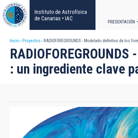
Pasar
al
Instituto de Astrofísica
contenido
de Canarias • IAC
PRESENTACIÓN
principal
Navega
Sobrescribir
Inicio
Proyectos
RADIOFOREGROUNDS - Modelado definitivo de los foreg
principa
RADIOFOREGROUNDS - Mo
enlaces
: un ingrediente clave 
de
ayuda
a
la
navegación