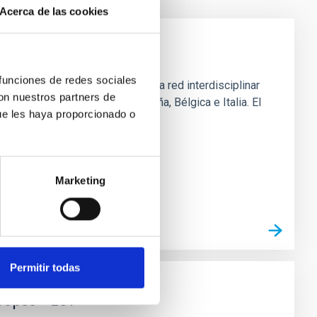
Acerca de las cookies
is and Learning
 funciones de redes sociales
es Profundas) es una ambiciosa red interdisciplinar
con nuestros partners de
, Francia, el Reino Unido, España, Bélgica e Italia. El
ue les haya proporcionado o
randes bases de datos que
Marketing
Permitir todas
ropeo - EST