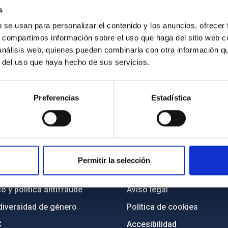
s
b se usan para personalizar el contenido y los anuncios, ofrecer
s, compartimos información sobre el uso que haga del sitio web 
 análisis web, quienes pueden combinarla con otra información q
r del uso que haya hecho de sus servicios.
Preferencias
Estadística
INSTITUCIONAL
PORTAL DEL IAC
n
Mapa web
Permitir la selección
cia
Políticas de privacidad
o y política antifraude
Aviso legal
diversidad de género
Política de cookies
C
Accesibilidad