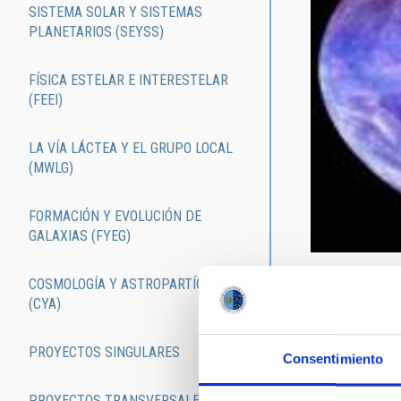
SISTEMA SOLAR Y SISTEMAS
PLANETARIOS (SEYSS)
FÍSICA ESTELAR E INTERESTELAR
(FEEI)
LA VÍA LÁCTEA Y EL GRUPO LOCAL
(MWLG)
FORMACIÓN Y EVOLUCIÓN DE
GALAXIAS (FYEG)
La actividad i
COSMOLOGÍA Y ASTROPARTÍCULAS
de investigaci
(CYA)
proyectos de i
pre-doctoral, 
PROYECTOS SINGULARES
incentivadas.
Consentimiento
En este enlac
PROYECTOS TRANSVERSALES