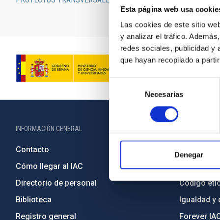
Esta página web usa cookie
Las cookies de este sitio we
y analizar el tráfico. Ademá
redes sociales, publicidad y
que hayan recopilado a parti
Selección
Necesarias
de
consentimiento
INFORMACIÓN GENERAL
INFORMACIÓN 
Contacto
Legislació
Denegar
Cómo llegar al IAC
Transparen
Directorio de personal
Código étic
Biblioteca
Igualdad y 
Registro general
Forever IA