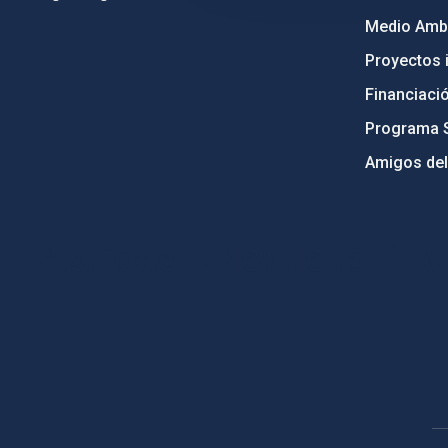
Medio Ambi
Proyectos i
Financiaci
Programa 
Amigos del
PostFooter > Newsletter link