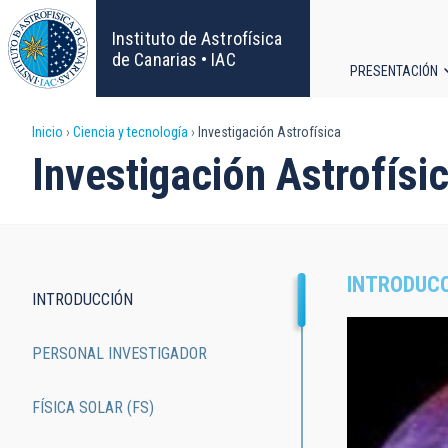
Pasar
al
Instituto de Astrofísica
contenido
de Canarias • IAC
PRESENTACIÓN
principal
Navega
Sobrescribir
Inicio
Ciencia y tecnología
Investigación Astrofísica
principa
Investigación Astrofísi
enlaces
de
ayuda
INTRODUC
INTRODUCCIÓN
a
Main
PERSONAL INVESTIGADOR
la
navigation
navegación
FÍSICA SOLAR (FS)