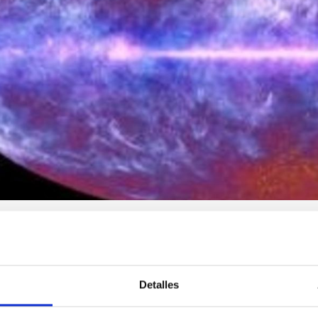
nvestigadora en el IAC se estructura en proyectos de investigaci
ón temática que abarcan la mayoría de campos de la Astrofísica 
nvestigación están dirigidos y gestionados por un/a Investigador
post-doctoral y senior. Las vinculaciones y colaboraciones con 
Detalles
e puedes encontrar el listado completo de
proyectos del IAC
.