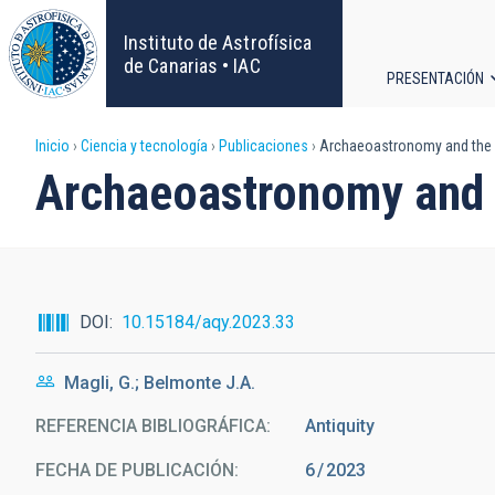
Pasar
al
Instituto de Astrofísica
contenido
de Canarias • IAC
PRESENTACIÓN
principal
Navega
Sobrescribir
Inicio
Ciencia y tecnología
Publicaciones
Archaeoastronomy and the 
principa
Archaeoastronomy and 
enlaces
de
ayuda
DOI
10.15184/aqy.2023.33
a
Magli, G.; Belmonte J.A.
la
REFERENCIA BIBLIOGRÁFICA
Antiquity
navegación
FECHA DE PUBLICACIÓN:
6
2023