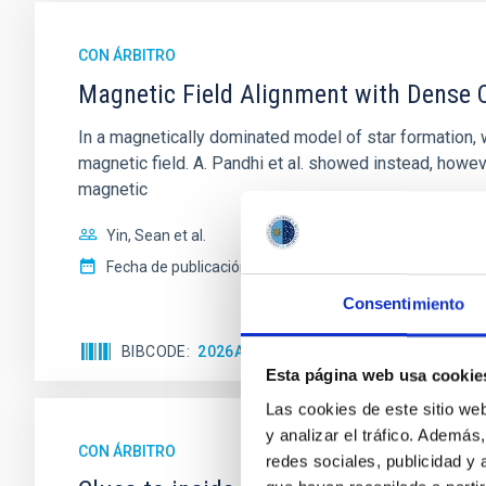
CON ÁRBITRO
Magnetic Field Alignment with Dense C
In a magnetically dominated model of star formation,
magnetic field. A. Pandhi et al. showed instead, howe
magnetic
Yin, Sean et al.
Fecha de publicación:
5
2026
Consentimiento
BIBCODE
2026APJ..1003...83Y
NÚMERO DE C
Esta página web usa cookie
Las cookies de este sitio we
y analizar el tráfico. Ademá
CON ÁRBITRO
redes sociales, publicidad y