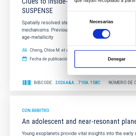
Clues to inside-out quenching in quie
que hayan recopilado a parti
SUSPENSE
Selección
Necesarias
de
Spatially resolved stellar populations of massive qu
consentimiento
mechanisms. Previous photometric studies have reveal
age-metallicity
Cheng, Chloe M. et al.
Denegar
Fecha de publicación:
6
2026
BIBCODE
2026A&A...710A.158C
NÚMERO DE 
CON ÁRBITRO
An adolescent and near-resonant plan
Young exoplanets provide vital insights into the ear