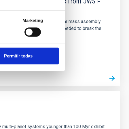
d Mg-abundance gradients from JWST-
Marketing
star-formation quenching and stellar mass assembly
irts. However, spectroscopy is needed to break the
Permitir todas
n
ny multi-planet systems younger than 100 Myr exhibit