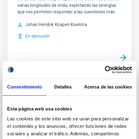
varias longitudes de onda, explotando las sinergías
que nos permiten responder a las cuestiones más
Johan Hendrik
Knapen Koelstra
En ejecución
POLMAG - Diagnóstico de la radiación
Consentimiento
Detalles
Acerca de las cookies
polarizada para explorar el magnetismo de
la atmósfera solar externa
Esta página web usa cookies
POLMAG apunta a un verdadero avance en el
Las cookies de este sitio web se usan para personalizar
desarrollo y la aplicación de métodos de diagnóstico
de radiación polarizada para explorar los campos
el contenido y los anuncios, ofrecer funciones de redes
magnéticos de la cromosfera, la región de transición
sociales y analizar el tráfico. Además, compartimos
y la corona del Sol.