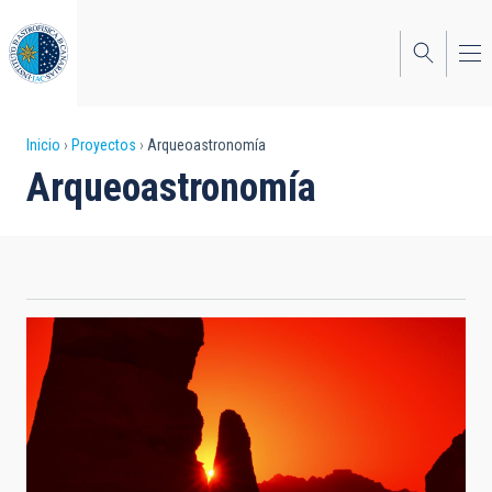
Pasar
al
contenido
principal
Sobrescribir
Inicio
Proyectos
Arqueoastronomía
Arqueoastronomía
enlaces
de
ayuda
a
la
navegación