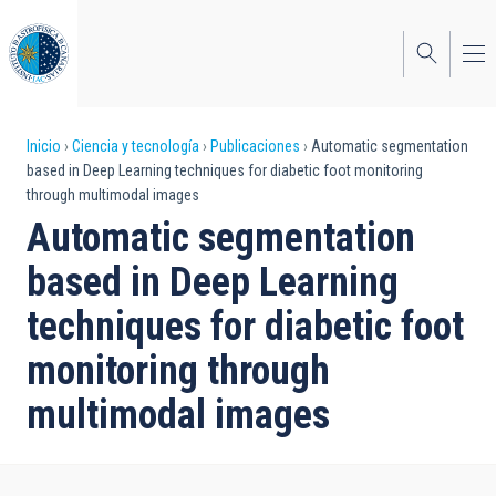
Pasar
al
contenido
principal
Sobrescribir
Inicio
Ciencia y tecnología
Publicaciones
Automatic segmentation
based in Deep Learning techniques for diabetic foot monitoring
enlaces
through multimodal images
de
Automatic segmentation
ayuda
based in Deep Learning
a
techniques for diabetic foot
la
monitoring through
navegación
multimodal images