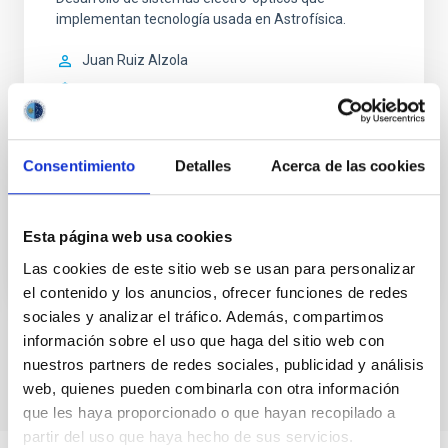
implementan tecnología usada en Astrofísica.
Juan Ruiz Alzola
Universidad de Las Palmas de Gran Canaria
En ejecución
Consentimiento
Detalles
Acerca de las cookies
ACCESO A LA BASE DE DATOS LOCAL
BUSCAMOS VOLUNTARIOS
Esta página web usa cookies
Las cookies de este sitio web se usan para personalizar
el contenido y los anuncios, ofrecer funciones de redes
sociales y analizar el tráfico. Además, compartimos
Tecnología médica
información sobre el uso que haga del sitio web con
nuestros partners de redes sociales, publicidad y análisis
web, quienes pueden combinarla con otra información
que les haya proporcionado o que hayan recopilado a
partir del uso que haya hecho de sus servicios.