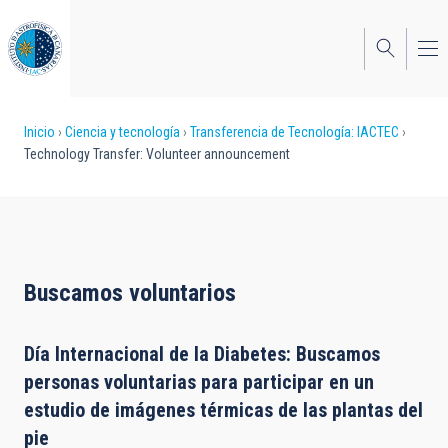
Pasar
al
contenido
principal
Sobrescribir
Inicio
Ciencia y tecnología
Transferencia de Tecnología: IACTEC
Technology Transfer: Volunteer announcement
enlaces
de
ayuda
a
Buscamos voluntarios
la
navegación
Día Internacional de la Diabetes: Buscamos
personas voluntarias para participar en un
estudio de imágenes térmicas de las plantas del
pie