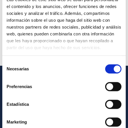
el contenido y los anuncios, ofrecer funciones de redes
sociales y analizar el tráfico. Además, compartimos
información sobre el uso que haga del sitio web con
nuestros partners de redes sociales, publicidad y análisis
web, quienes pueden combinarla con otra información
que les haya proporcionado o que hayan recopilado a
partir del uso que haya hecho de sus servicios.
Selección
Necesarias
de
consentimiento
INFORMACIÓN GENERAL
Preferencias
Contacto
Cómo llegar al IAC
Estadística
Directorio de personal
Marketing
Biblioteca