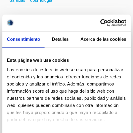
Galaxias
Cosmología
Te puede interesar
Consentimiento
Detalles
Acerca de las cookies
CON ÁRBITRO
The impact of star formation histories on
Esta página web usa cookies
the inner dark matter density slopes of
Las cookies de este sitio web se usan para personalizar
galaxies
el contenido y los anuncios, ofrecer funciones de redes
sociales y analizar el tráfico. Además, compartimos
Aims. We aim to investigate the connection between
información sobre el uso que haga del sitio web con
star formation histories (SFHs) and the inner dark
nuestros partners de redes sociales, publicidad y análisis
matter density profiles of simulated galaxies. In
particular, we tested whether the burstiness and
web, quienes pueden combinarla con otra información
temporal distribution of star formation influence the
que les haya proporcionado o que hayan recopilado a
formation of cored versus cuspy dark matter profiles.
partir del uso que haya hecho de sus servicios.
Methods. We homogeneously analysed