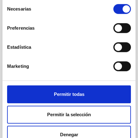
Sarrato-Alós, J. et al.
Selección
Necesarias
de
Fecha de publicación:
6
2026
consentimiento
Preferencias
BIBCODE
2026A&A...710A..95S
NÚMERO DE CITAS
1
Estadística
Marketing
CON ÁRBITRO
Joining forces: 30 years of optical
monitoring of the Einstein Cross
Permitir todas
We present extended optical monitoring of the
quadruply-imaged gravitationally lensed quasar QSO
Permitir la selección
2237+0305, the Einstein Cross, including
observations from different observatories in both
hemispheres and using a new photometric
technique. This technique uses a region far enough
Denegar