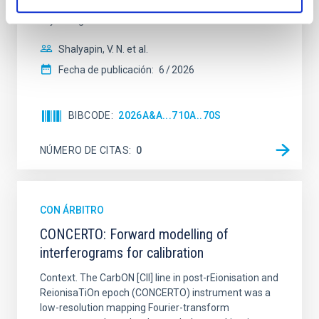
from the lens system to accurately determine the
sky background level
Shalyapin, V. N. et al.
Fecha de publicación:
6
2026
BIBCODE
2026A&A...710A..70S
NÚMERO DE CITAS
0
CON ÁRBITRO
CONCERTO: Forward modelling of
interferograms for calibration
Context. The CarbON [CII] line in post-rEionisation and
ReionisaTiOn epoch (CONCERTO) instrument was a
low-resolution mapping Fourier-transform