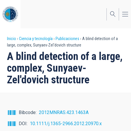
Pasar
al
contenido
principal
Sobrescribir
Inicio
Ciencia y tecnología
Publicaciones
A blind detection of a
large, complex, Sunyaev-Zel'dovich structure
enlaces
A blind detection of a large,
de
complex, Sunyaev-
ayuda
Zel'dovich structure
a
la
navegación
Bibcode
2012MNRAS.423.1463A
DOI
10.1111/j.1365-2966.2012.20970.x