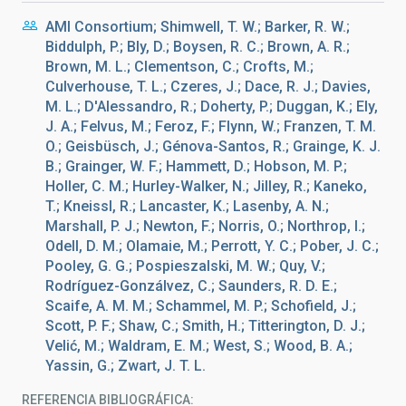
AMI Consortium; Shimwell, T. W.; Barker, R. W.;
Biddulph, P.; Bly, D.; Boysen, R. C.; Brown, A. R.;
Brown, M. L.; Clementson, C.; Crofts, M.;
Culverhouse, T. L.; Czeres, J.; Dace, R. J.; Davies,
M. L.; D'Alessandro, R.; Doherty, P.; Duggan, K.; Ely,
J. A.; Felvus, M.; Feroz, F.; Flynn, W.; Franzen, T. M.
O.; Geisbüsch, J.; Génova-Santos, R.; Grainge, K. J.
B.; Grainger, W. F.; Hammett, D.; Hobson, M. P.;
Holler, C. M.; Hurley-Walker, N.; Jilley, R.; Kaneko,
T.; Kneissl, R.; Lancaster, K.; Lasenby, A. N.;
Marshall, P. J.; Newton, F.; Norris, O.; Northrop, I.;
Odell, D. M.; Olamaie, M.; Perrott, Y. C.; Pober, J. C.;
Pooley, G. G.; Pospieszalski, M. W.; Quy, V.;
Rodríguez-Gonzálvez, C.; Saunders, R. D. E.;
Scaife, A. M. M.; Schammel, M. P.; Schofield, J.;
Scott, P. F.; Shaw, C.; Smith, H.; Titterington, D. J.;
Velić, M.; Waldram, E. M.; West, S.; Wood, B. A.;
Yassin, G.; Zwart, J. T. L.
REFERENCIA BIBLIOGRÁFICA