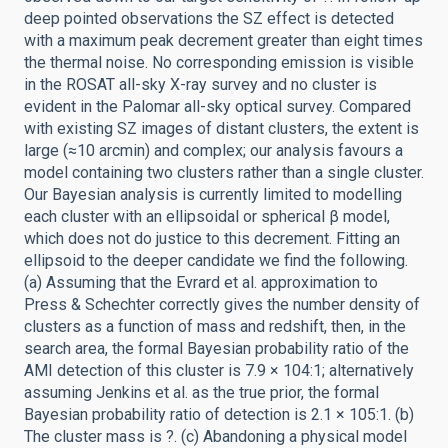
deep pointed observations the SZ effect is detected
with a maximum peak decrement greater than eight times
the thermal noise. No corresponding emission is visible
in the ROSAT all-sky X-ray survey and no cluster is
evident in the Palomar all-sky optical survey. Compared
with existing SZ images of distant clusters, the extent is
large (≈10 arcmin) and complex; our analysis favours a
model containing two clusters rather than a single cluster.
Our Bayesian analysis is currently limited to modelling
each cluster with an ellipsoidal or spherical β model,
which does not do justice to this decrement. Fitting an
ellipsoid to the deeper candidate we find the following.
(a) Assuming that the Evrard et al. approximation to
Press & Schechter correctly gives the number density of
clusters as a function of mass and redshift, then, in the
search area, the formal Bayesian probability ratio of the
AMI detection of this cluster is 7.9 × 104:1; alternatively
assuming Jenkins et al. as the true prior, the formal
Bayesian probability ratio of detection is 2.1 × 105:1. (b)
The cluster mass is ?. (c) Abandoning a physical model