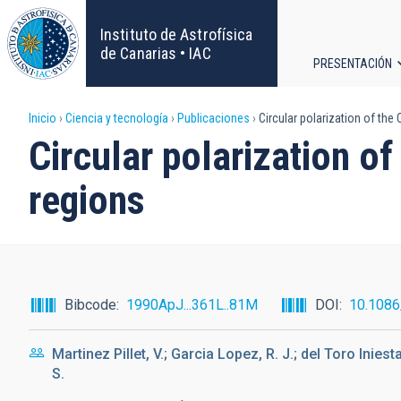
Pasar
al
Instituto de Astrofísica
contenido
de Canarias • IAC
PRESENTACIÓN
principal
Navega
Sobrescribir
Inicio
Ciencia y tecnología
Publicaciones
Circular polarization of the C
principa
Circular polarization of
enlaces
regions
de
ayuda
a
Bibcode
1990ApJ...361L..81M
DOI
10.108
la
Martinez Pillet, V.; Garcia Lopez, R. J.; del Toro Iniest
navegación
S.