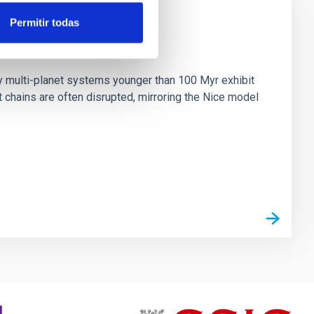
Permitir todas
n
ny multi-planet systems younger than 100 Myr exhibit
chains are often disrupted, mirroring the Nice model