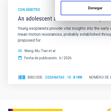
Denegar
CON ÁRBITRO
An adolescent and near-resonant plan
Young exoplanets provide vital insights into the ear
mean-motion resonances, probably established through
proposed for
Wang, Mu-Tian et al.
Fecha de publicación:
6
2026
BIBCODE
2026NATAS..10..818W
NÚMERO DE 