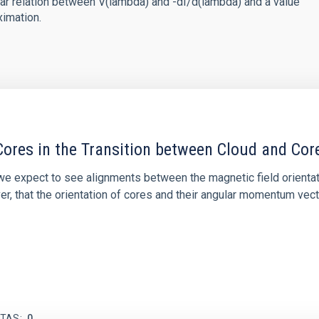
inear relation between V(lambda) and -dI/d(lambda) and a value
ximation.
ores in the Transition between Cloud and Cor
 we expect to see alignments between the magnetic field orienta
ver, that the orientation of cores and their angular momentum vec
ITAS
0