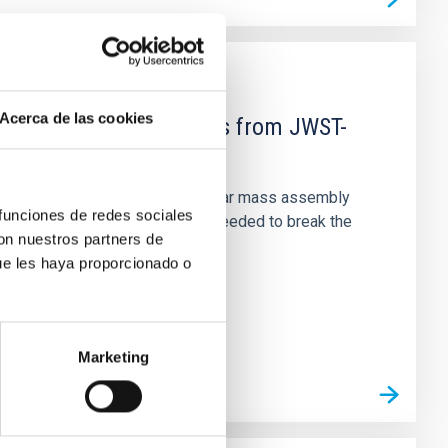
Acerca de las cookies
d Mg-abundance gradients from JWST-
star-formation quenching and stellar mass assembly
 funciones de redes sociales
irts. However, spectroscopy is needed to break the
con nuestros partners de
ue les haya proporcionado o
Marketing