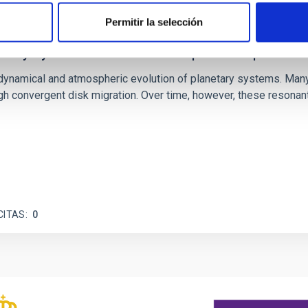
Permitir la selección
etary system near the end of photoevaporatio
ly dynamical and atmospheric evolution of planetary systems. Ma
 convergent disk migration. Over time, however, these resonant 
CITAS
0