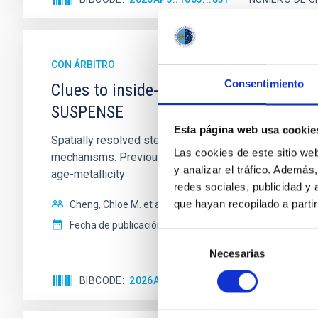
CON ÁRBITRO
Consentimiento
Clues to inside-out quenching in quie
SUSPENSE
Esta página web usa cookie
Spatially resolved stellar populations of massive qu
Las cookies de este sitio we
mechanisms. Previous photometric studies have reveal
y analizar el tráfico. Ademá
age-metallicity
redes sociales, publicidad y
que hayan recopilado a parti
Cheng, Chloe M. et al.
Fecha de publicación:
6
2026
Selección
Necesarias
de
consentimiento
BIBCODE
2026A&A...710A.158C
NÚMERO DE 