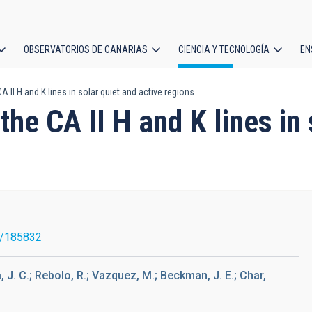
OBSERVATORIOS DE CANARIAS
CIENCIA Y TECNOLOGÍA
EN
ción
A II H and K lines in solar quiet and active regions
l
 the CA II H and K lines in
6/185832
a, J. C.; Rebolo, R.; Vazquez, M.; Beckman, J. E.; Char,