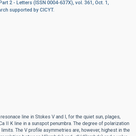
art 2 - Letters (ISSN 0004-637X), vol. 361, Oct. 1,
arch supported by CICYT.
 resonace line in Stokes V and I, for the quiet sun, plages,
Ca II K line in a sunspot penumbra. The degree of polarization
r limits. The V profile asymmetries are, however, highest in the