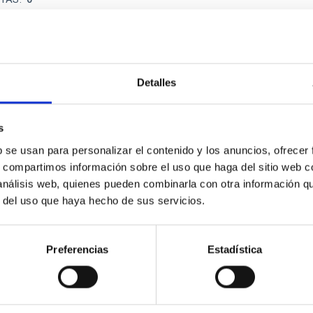
Detalles
scent galaxies at 1.2 ≲ z ≲ 2.2: Age, Fe-, an
s
iescent galaxies at cosmic noon provide powerful insights into 
b se usan para personalizar el contenido y los anuncios, ofrecer
ed that the cores of these galaxies are redder than their outsk
s, compartimos información sobre el uso que haga del sitio web 
 análisis web, quienes pueden combinarla con otra información q
r del uso que haya hecho de sus servicios.
Preferencias
Estadística
CITAS
7