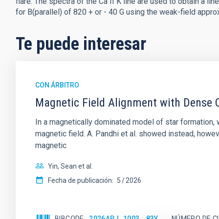
flare. The spectra of the Ca II K line are used to obtain a l
for B(parallel) of 820 + or - 40 G using the weak-field appro
Te puede interesar
CON ÁRBITRO
Magnetic Field Alignment with Dense C
In a magnetically dominated model of star formation,
magnetic field. A. Pandhi et al. showed instead, howe
magnetic
Yin, Sean et al.
Fecha de publicación:
5
2026
BIBCODE
2026APJ..1003...83Y
NÚMERO DE C