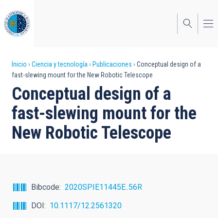
Pasar
al
contenido
principal
Sobrescribir
Inicio
Ciencia y tecnología
Publicaciones
Conceptual design of a
fast-slewing mount for the New Robotic Telescope
enlaces
Conceptual design of a
de
fast-slewing mount for the
ayuda
New Robotic Telescope
a
la
navegación
Bibcode
2020SPIE11445E..56R
DOI
10.1117/12.2561320