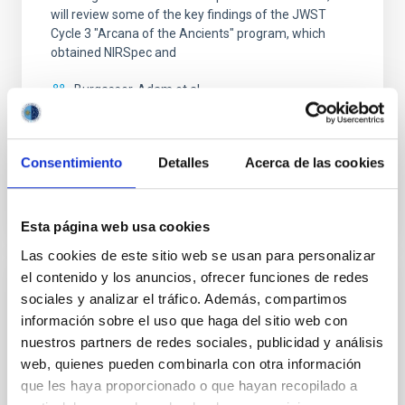
will review some of the key findings of the JWST
Cycle 3 "Arcana of the Ancients" program, which
obtained NIRSpec and
Burgasser, Adam et al.
Fecha de publicación:
6
2026
Consentimiento
Detalles
Acerca de las cookies
BIBCODE
2026ASTCS..1110204B
NÚMERO DE CITAS
0
Esta página web usa cookies
Las cookies de este sitio web se usan para personalizar
el contenido y los anuncios, ofrecer funciones de redes
SIN ÁRBITRO
sociales y analizar el tráfico. Además, compartimos
información sobre el uso que haga del sitio web con
Rotational Light Curve and Photometric
nuestros partners de redes sociales, publicidad y análisis
Baseline of (15094) Polymele in Support
web, quienes pueden combinarla con otra información
of the Lucy Mutual Event Campaign
que les haya proporcionado o que hayan recopilado a
We report a rotational light curve and Fourier baseline