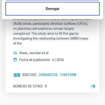
Habitable Worlds
Denegar
While the influence of supermassive black hole
(SMBH) activity on habitability has garnered
attention, the specific effects of active galactic nuclei
(AGN) winds, particularly ultrafast outflows (UFOs),
on planetary atmospheres remain largely
unexplored. This study aims to fill this gap by
investigating the relationship between SMBH mass
at the
Waas, Jourdan et al.
Fecha de publicación:
6
2026
BIBCODE
2026ASTCS..1100130W
NÚMERO DE CITAS
0