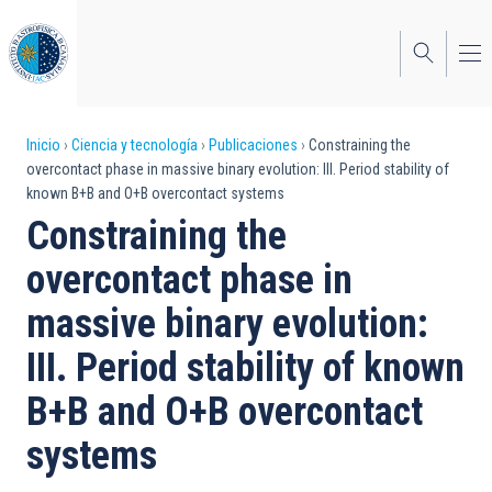
Pasar
al
contenido
principal
Sobrescribir
Inicio
Ciencia y tecnología
Publicaciones
Constraining the
overcontact phase in massive binary evolution: III. Period stability of
enlaces
known B+B and O+B overcontact systems
de
Constraining the
ayuda
overcontact phase in
a
massive binary evolution:
la
III. Period stability of known
navegación
B+B and O+B overcontact
systems