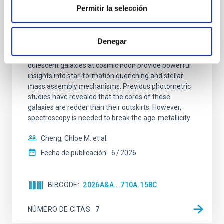
Permitir la selección
galaxies at 1.2 ≲ z ≲ 2.2: Age, Fe-, and
Mg-abundance gradients from JWST-
SUSPENSE
Denegar
Spatially resolved stellar populations of massive
quiescent galaxies at cosmic noon provide powerful
insights into star-formation quenching and stellar
mass assembly mechanisms. Previous photometric
studies have revealed that the cores of these
galaxies are redder than their outskirts. However,
spectroscopy is needed to break the age-metallicity
Cheng, Chloe M. et al.
Fecha de publicación:
6
2026
BIBCODE
2026A&A...710A.158C
NÚMERO DE CITAS
7