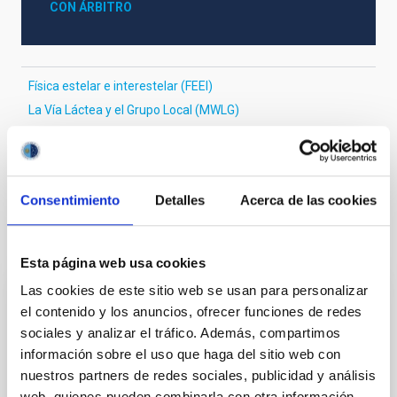
CON ÁRBITRO
Física estelar e interestelar (FEEI)
La Vía Láctea y el Grupo Local (MWLG)
Sistema Solar y Sistemas Planetarios (SEYSS)
Técnicas
Consentimiento
Detalles
Acerca de las cookies
Te puede interesar
Esta página web usa cookies
Las cookies de este sitio web se usan para personalizar
CON ÁRBITRO
el contenido y los anuncios, ofrecer funciones de redes
Magnetic Field Alignment with Dense
sociales y analizar el tráfico. Además, compartimos
información sobre el uso que haga del sitio web con
Cores in the Transition between Cloud and
nuestros partners de redes sociales, publicidad y análisis
Core Scales
web, quienes pueden combinarla con otra información