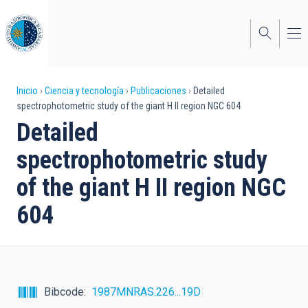
Pasar
al
contenido
principal
Sobrescribir
Inicio
Ciencia y tecnología
Publicaciones
Detailed
spectrophotometric study of the giant H II region NGC 604
enlaces
Detailed
de
spectrophotometric study
ayuda
of the giant H II region NGC
a
604
la
navegación
Bibcode
1987MNRAS.226...19D