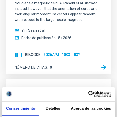
cloud-scale magnetic field. A. Pandhi et al. showed
instead, however, that the orientation of cores and
their angular momentum vectors appear random
with respect to the larger-scale magnetic
Yin, Sean et al.
Fecha de publicación:
5
2026
BIBCODE
2026APJ..1003...83Y
NÚMERO DE CITAS
0
CON ÁRBITRO
Clues to inside-out quenching in quiescent
galaxies at 1.2 ≲ z ≲ 2.2: Age, Fe-, and
Consentimiento
Detalles
Acerca de las cookies
Mg-abundance gradients from JWST-