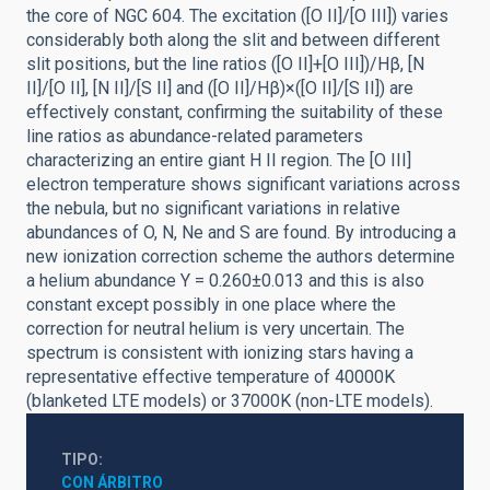
the core of NGC 604. The excitation ([O II]/[O III]) varies
considerably both along the slit and between different
slit positions, but the line ratios ([O II]+[O III])/Hβ, [N
II]/[O II], [N II]/[S II] and ([O II]/Hβ)×([O II]/[S II]) are
effectively constant, confirming the suitability of these
line ratios as abundance-related parameters
characterizing an entire giant H II region. The [O III]
electron temperature shows significant variations across
the nebula, but no significant variations in relative
abundances of O, N, Ne and S are found. By introducing a
new ionization correction scheme the authors determine
a helium abundance Y = 0.260±0.013 and this is also
constant except possibly in one place where the
correction for neutral helium is very uncertain. The
spectrum is consistent with ionizing stars having a
representative effective temperature of 40000K
(blanketed LTE models) or 37000K (non-LTE models).
TIPO
CON ÁRBITRO