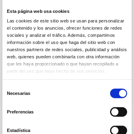
SUSPENSE
Esta página web usa cookies
Spatially resolved stellar populations of massive
quiescent galaxies at cosmic noon provide powerful
Las cookies de este sitio web se usan para personalizar
insights into star-formation quenching and stellar
el contenido y los anuncios, ofrecer funciones de redes
mass assembly mechanisms. Previous photometric
sociales y analizar el tráfico. Además, compartimos
studies have revealed that the cores of these
información sobre el uso que haga del sitio web con
galaxies are redder than their outskirts. However,
nuestros partners de redes sociales, publicidad y análisis
spectroscopy is needed to break the age-metallicity
web, quienes pueden combinarla con otra información
Cheng, Chloe M. et al.
que les haya proporcionado o que hayan recopilado a
partir del uso que haya hecho de sus servicios.
Fecha de publicación:
6
2026
Selección
BIBCODE
2026A&A...710A.158C
Necesarias
de
consentimiento
NÚMERO DE CITAS
7
Preferencias
CON ÁRBITRO
Estadística