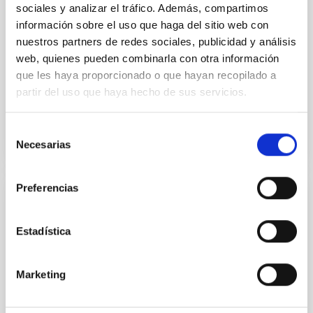
sociales y analizar el tráfico. Además, compartimos
active galactic nuclei
información sobre el uso que haga del sitio web con
With an adequate supply of matter, the inward
nuestros partners de redes sociales, publicidad y análisis
drifting of dust particles induced by the Poynting-
web, quienes pueden combinarla con otra información
Robertson effect can lead to the formation of a shell
que les haya proporcionado o que hayan recopilado a
or disk...
partir del uso que haya hecho de sus servicios.
Selección
Necesarias
de
consentimiento
Preferencias
PUBLICACIÓN
An implicit integral method to solve
Estadística
selected radiative transfer problems. 2:
LTE stellar atmosphere models
Marketing
The implicit intergral method that we have already
introduced in a previous paper, together with its