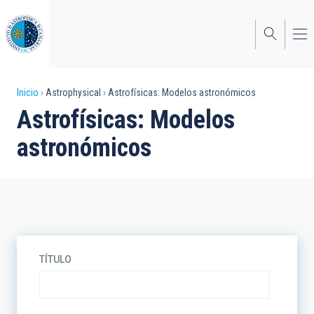
Pasar
al
contenido
principal
Sobrescribir
Inicio
Astrophysical
Astrofísicas: Modelos astronómicos
Astrofísicas: Modelos
enlaces
astronómicos
de
ayuda
a
la
navegación
TÍTULO