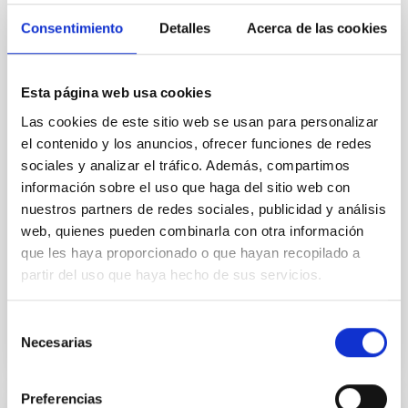
Cores in the Transition between Cloud and
Consentimiento
Detalles
Acerca de las cookies
Core Scales
In a magnetically dominated model of star formation,
we expect to see alignments between the magnetic
Esta página web usa cookies
field orientation of star-forming dense cores and the
Las cookies de este sitio web se usan para personalizar
cloud-scale magnetic field. A. Pandhi et al. showed
el contenido y los anuncios, ofrecer funciones de redes
instead, however, that the orientation of cores and
sociales y analizar el tráfico. Además, compartimos
their angular momentum vectors appear random
with respect to the larger-scale magnetic
información sobre el uso que haga del sitio web con
nuestros partners de redes sociales, publicidad y análisis
Yin, Sean et al.
web, quienes pueden combinarla con otra información
Fecha de publicación:
5
2026
que les haya proporcionado o que hayan recopilado a
partir del uso que haya hecho de sus servicios.
BIBCODE
2026APJ..1003...83Y
Selección
Necesarias
de
NÚMERO DE CITAS
0
consentimiento
Preferencias