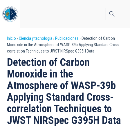
Pasar
al
contenido
principal
Sobrescribir
Inicio
Ciencia y tecnología
Publicaciones
Detection of Carbon
Monoxide in the Atmosphere of WASP-39b Applying Standard Cross-
enlaces
correlation Techniques to JWST NIRSpec G395H Data
de
Detection of Carbon
ayuda
Monoxide in the
a
Atmosphere of WASP-39b
la
Applying Standard Cross-
navegación
correlation Techniques to
JWST NIRSpec G395H Data