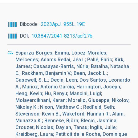
Bibcode
2023ApJ...955L..19E
DOI
10.3847/2041-8213/acf27b
Esparza-Borges, Emma; López-Morales,
Mercedes; Adams Redai, Jéa I.; Pallé, Enric; Kirk,
James; Casasayas-Barris, Núria; Batalha, Natasha
E.; Rackham, Benjamin V.; Bean, Jacob L.;
Casewell, S. L.; Decin, Leen; Dos Santos, Leonardo
A.; Muñoz, Antonio García; Harrington, Joseph;
Heng, Kevin; Hu, Renyu; Mancini, Luigi;
Molaverdikhani, Karan; Morello, Giuseppe; Nikolov,
Nikolay K.; Nixon, Matthew C.; Redfield, Seth;
Stevenson, Kevin B.; Wakeford, Hannah R.; Alam,
Munazza K.; Benneke, Björn; Blecic, Jasmina;
Crouzet, Nicolas; Daylan, Tansu; Inglis, Julie;
Kreidberg, Laura; Petit dit de la Roche, Dominique