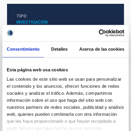
TIPO
INVESTIGACIÓN
ESTADO
EN EJECUCIÓN
Consentimiento
Detalles
Acerca de las cookies
Sistema Solar y Sistemas Planetarios (SEYSS)
Esta página web usa cookies
Las cookies de este sitio web se usan para personalizar
el contenido y los anuncios, ofrecer funciones de redes
Te puede interesar
sociales y analizar el tráfico. Además, compartimos
información sobre el uso que haga del sitio web con
nuestros partners de redes sociales, publicidad y análisis
Centros de Galaxias a Escalas de Parsecs
web, quienes pueden combinarla con otra información
y Técnicas de Alta Resolución Espacial
que les haya proporcionado o que hayan recopilado a
partir del uso que haya hecho de sus servicios.
Proyecto enfocado al estudio en el IR del núcleo de