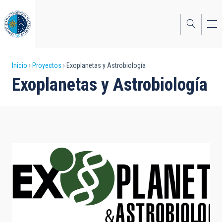
Pasar
al
contenido
principal
Sobrescribir
Inicio
Proyectos
Exoplanetas y Astrobiología
Exoplanetas y Astrobiología
enlaces
de
ayuda
a
la
navegación