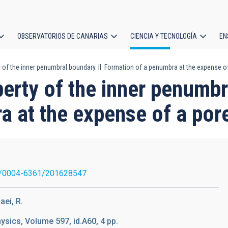
OBSERVATORIOS DE CANARIAS
CIENCIA Y TECNOLOGÍA
EN
ción
 of the inner penumbral boundary. II. Formation of a penumbra at the expense o
l
erty of the inner penumbr
a at the expense of a por
/0004-6361/201628547
aei, R.
sics, Volume 597, id.A60, 4 pp.