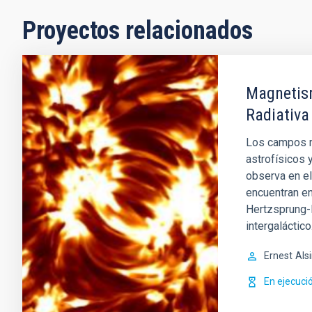
Proyectos relacionados
Magnetism
Radiativa
Los campos m
astrofísicos 
observa en el
encuentran en
Hertzsprung-R
intergaláctico
Ernest
Als
En ejecuci