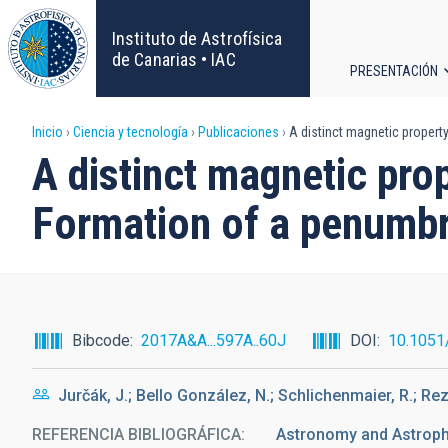
Pasar
al
Instituto de Astrofísica
contenido
de Canarias • IAC
PRESENTACIÓN
principal
Navega
Sobrescribir
Inicio
Ciencia y tecnología
Publicaciones
A distinct magnetic property
principa
A distinct magnetic prop
enlaces
Formation of a penumbr
de
ayuda
a
Bibcode
2017A&A...597A..60J
DOI
10.1051
la
Jurčák, J.; Bello González, N.; Schlichenmaier, R.; Rez
navegación
REFERENCIA BIBLIOGRÁFICA
Astronomy and Astrophy