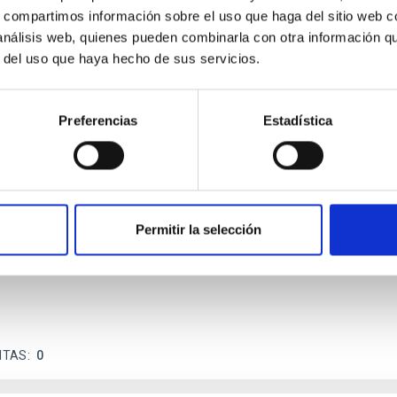
s, compartimos información sobre el uso que haga del sitio web 
ITAS
1
 análisis web, quienes pueden combinarla con otra información q
r del uso que haya hecho de sus servicios.
Preferencias
Estadística
itoring of the Einstein Cross
ply-imaged gravitationally lensed quasar QSO 2237+0305, the Ein
otometric technique. This technique uses a region far enough f
Permitir la selección
ITAS
0