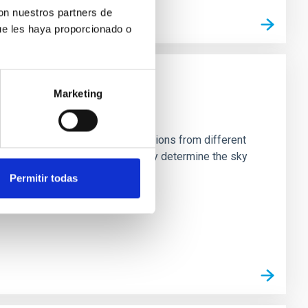
con nuestros partners de
ue les haya proporcionado o
Marketing
stein Cross, including observations from different
rom the lens system to accurately determine the sky
Permitir todas