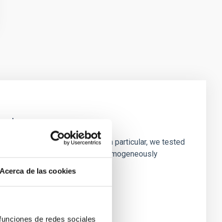
laxies
ofiles of simulated galaxies. In particular, we tested
rk matter profiles. Methods. We homogeneously
Acerca de las cookies
 funciones de redes sociales