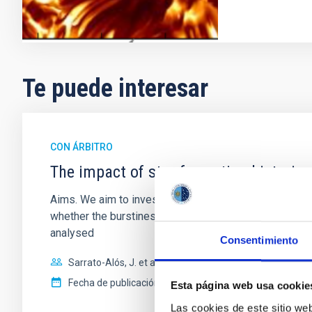
Te puede interesar
CON ÁRBITRO
The impact of star formation histories
Aims. We aim to investigate the connection between sta
whether the burstiness and temporal distribution of 
analysed
Consentimiento
Sarrato-Alós, J. et al.
Fecha de publicación:
6
2026
Esta página web usa cookie
Las cookies de este sitio we