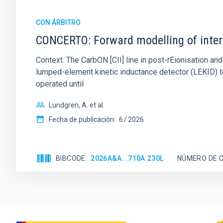
CON ÁRBITRO
CONCERTO: Forward modelling of inter
Context. The CarbON [CII] line in post-rEionisation
lumped-element kinetic inductance detector (LEKID) t
operated until
Lundgren, A. et al.
Fecha de publicación:
6
2026
BIBCODE
2026A&A...710A.230L
NÚMERO DE C