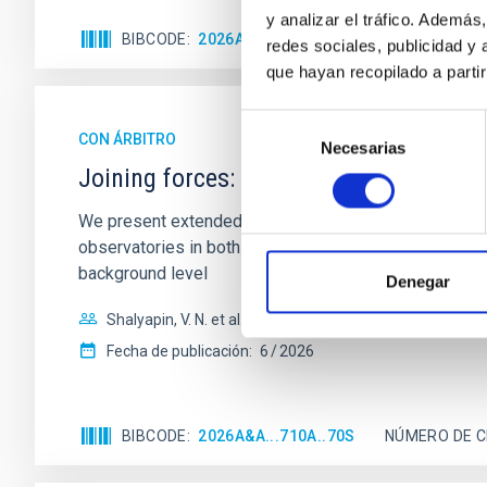
y analizar el tráfico. Ademá
BIBCODE
2026A&A...710A..95S
NÚMERO DE C
redes sociales, publicidad y
que hayan recopilado a parti
Selección
CON ÁRBITRO
Necesarias
de
Joining forces: 30 years of optical mon
consentimiento
We present extended optical monitoring of the quadru
observatories in both hemispheres and using a new ph
background level
Denegar
Shalyapin, V. N. et al.
Fecha de publicación:
6
2026
BIBCODE
2026A&A...710A..70S
NÚMERO DE C