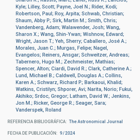
Kyle; Lilley, Scott; Payne, Joel N.; Rider, Kodi;
Robertson, Paul; Roy, Arpita; Schwab, Christian;
Shaum, Abby P.; Sirk, Martin M.; Smith, Chris;
Vandenberg, Adam; Walawender, Josh; Wang,
Sharon X.; Wang, Shin-Ywan; Wishnow, Edward;
Wright, Jason T.; Yeh, Sherry; Caballero, José A.;
Morales, Juan C.; Murgas, Felipe; Nagel,
Evangelos; Reiners, Ansgar; Schweitzer, Andreas;
Tabernero, Hugo M.; Zechmeister, Mathias;
Spencer, Alton; Ciardi, David R.; Clark, Catherine A.;
Lund, Michael B.; Caldwell, Douglas A.; Collins,
Karen A.; Schwarz, Richard P.; Barkaoui, Khalid;
Watkins, Cristilyn; Shporer, Avi; Narita, Norio; Fukui,
Akihiko; Srdoc, Gregor; Latham, David W.; Jenkins,
Jon M.; Ricker, George R.; Seager, Sara;
Vanderspek, Roland
REFERENCIA BIBLIOGRÁFICA
The Astronomical Journal
FECHA DE PUBLICACIÓN:
9
2024