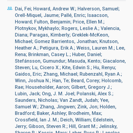
Dai, Fei; Howard, Andrew W.; Halverson, Samuel;
Orell-Miquel, Jaume; Pallé, Enric; Isaacson,
Howard; Fulton, Benjamin; Price, Ellen M.;
Plotnykov, Mykhaylo; Rogers, Leslie A.; Valencia,
Diana; Paragas, Kimberly; Greklek-McKeon,
Michael; Gomez Barrientos, Jonathan; Knutson,
Heather A.; Petigura, Erik A.; Weiss, Lauren M.; Lee,
Rena; Brinkman, Casey L.; Huber, Daniel;
Stefánsson, Gumundur; Masuda, Kento; Giacalone,
Steven; Lu, Cicero X.; Kite, Edwin S.; Hu, Renyu;
Gaidos, Eric; Zhang, Michael; Rubenzahl, Ryan A.;
Winn, Joshua N.; Han, Te; Beard, Corey; Holcomb,
Rae; Householder, Aaron; Gilbert, Gregory J.;
Lubin, Jack; Ong, J. M. Joel; Polanski, Alex S.;
Saunders, Nicholas; Van Zandt, Judah; Yee,
Samuel W.; Zhang, Jingwen; Zink, Jon; Holden,
Bradford; Baker, Ashley; Brodheim, Max;
Crossfield, Ian J. M.; Deich, William; Edelstein,
Jerry; Gibson, Steven R.; Hill, Grant M.; Jelinsky,
Sharon R.; Kassis, Marc; Laher, Russ R.; Lanclos,