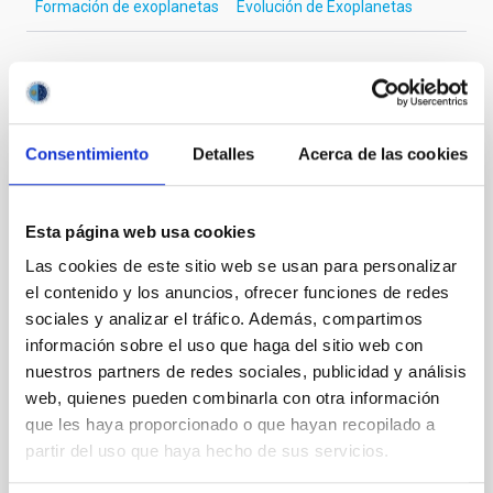
Formación de exoplanetas
Evolución de Exoplanetas
Te puede interesar
Consentimiento
Detalles
Acerca de las cookies
CON ÁRBITRO
Magnetic Field Alignment with Dense
Esta página web usa cookies
Cores in the Transition between Cloud and
Las cookies de este sitio web se usan para personalizar
Core Scales
el contenido y los anuncios, ofrecer funciones de redes
sociales y analizar el tráfico. Además, compartimos
In a magnetically dominated model of star formation,
información sobre el uso que haga del sitio web con
we expect to see alignments between the magnetic
field orientation of star-forming dense cores and the
nuestros partners de redes sociales, publicidad y análisis
cloud-scale magnetic field. A. Pandhi et al. showed
web, quienes pueden combinarla con otra información
instead, however, that the orientation of cores and
que les haya proporcionado o que hayan recopilado a
their angular momentum vectors appear random
partir del uso que haya hecho de sus servicios.
with respect to the larger-scale magnetic