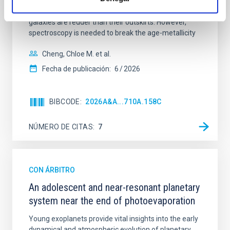
mass assembly mechanisms. Previous photometric
studies have revealed that the cores of these
galaxies are redder than their outskirts. However,
spectroscopy is needed to break the age-metallicity
Cheng, Chloe M. et al.
Fecha de publicación:
6
2026
BIBCODE
2026A&A...710A.158C
NÚMERO DE CITAS
7
CON ÁRBITRO
An adolescent and near-resonant planetary
system near the end of photoevaporation
Young exoplanets provide vital insights into the early
dynamical and atmospheric evolution of planetary