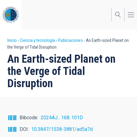
Pasar
al
contenido
principal
Sobrescribir
Inicio
Ciencia y tecnología
Publicaciones
An Earth-sized Planet on
the Verge of Tidal Disruption
enlaces
An Earth-sized Planet on
de
the Verge of Tidal
ayuda
Disruption
a
la
navegación
Bibcode
2024AJ....168..101D
DOI
10.3847/1538-3881/ad5a7d