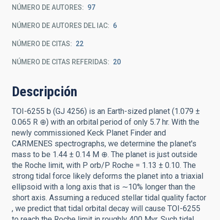
NÚMERO DE AUTORES
97
NÚMERO DE AUTORES DEL IAC
6
NÚMERO DE CITAS
22
NÚMERO DE CITAS REFERIDAS
20
Descripción
TOI-6255 b (GJ 4256) is an Earth-sized planet (1.079 ±
0.065 R ⊕) with an orbital period of only 5.7 hr. With the
newly commissioned Keck Planet Finder and
CARMENES spectrographs, we determine the planet's
mass to be 1.44 ± 0.14 M ⊕. The planet is just outside
the Roche limit, with P orb/P Roche = 1.13 ± 0.10. The
strong tidal force likely deforms the planet into a triaxial
ellipsoid with a long axis that is ∼10% longer than the
short axis. Assuming a reduced stellar tidal quality factor
, we predict that tidal orbital decay will cause TOI-6255
to reach the Roche limit in roughly 400 Myr. Such tidal