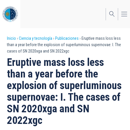
Pasar
al
contenido
principal
Sobrescribir
Inicio
Ciencia y tecnología
Publicaciones
Eruptive mass loss less
than a year before the explosion of superluminous supernovae: I. The
enlaces
cases of SN 2020xga and SN 2022xgc
de
Eruptive mass loss less
ayuda
than a year before the
a
explosion of superluminous
la
supernovae: I. The cases of
navegación
SN 2020xga and SN
2022xgc