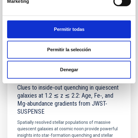
Marketing
Yin, Sean et al.
Fecha de publicación:
5
2026
Permitir todas
BIBCODE
2026APJ..1003...83Y
Permitir la selección
NÚMERO DE CITAS
0
Denegar
CON ÁRBITRO
Clues to inside-out quenching in quiescent
galaxies at 1.2 ≲ z ≲ 2.2: Age, Fe-, and
Mg-abundance gradients from JWST-
SUSPENSE
Spatially resolved stellar populations of massive
quiescent galaxies at cosmic noon provide powerful
insights into star-formation quenching and stellar