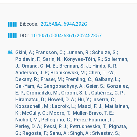
Bibcode
2025A&A...694A.292G
DOI
10.1051/0004-6361/202452357
Gkini, A.; Fransson, C.; Lunnan, R.; Schulze, S.;
Poidevin, F.; Sarin, N.; Könyves-Tóth, R.; Sollerman,
J.; Omand, C. M. B.; Brennan, S. J.; Hinds, K. R.;
Anderson, J. P.; Bronikowski, M.; Chen, T. -W.;
Dekany, R.; Fraser, M.; Fremling, C.; Galbany, L.;
Gal-Yam, A.; Gangopadhyay, A.; Geier, S.; Gonzalez,
E. P.; Gromadzki, M.; Groom, S. L.; Gutiérrez, C. P.;
Hiramatsu, D.; Howell, D. A.; Hu, Y.; Inserra, C.;
Kopsacheili, M.; Lacroix, L.; Masci, F. J.; Matilainen,
K.; McCully, C.; Moore, T.; Müller-Bravo, T. E.;
Nicholl, M.; Pellegrino, C.; Pérez-Fournon, I.;
Perley, D. A.; Pessi, P. J.; Petrushevska, T.; Pignata,
G.; Ragosta, F.; Sahu, A.; Singh, A.; Srivastav, S.;