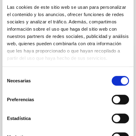
Formación y Evolución de Galaxias (FYEG)
Supernovas
Las cookies de este sitio web se usan para personalizar
el contenido y los anuncios, ofrecer funciones de redes
sociales y analizar el tráfico. Además, compartimos
información sobre el uso que haga del sitio web con
Te puede interesar
nuestros partners de redes sociales, publicidad y análisis
web, quienes pueden combinarla con otra información
que les haya proporcionado o que hayan recopilado a
CON ÁRBITRO
partir del uso que haya hecho de sus servicios.
Magnetic Field Alignment with Dense
Cores in the Transition between Cloud and
Selección
Necesarias
Core Scales
de
consentimiento
In a magnetically dominated model of star formation,
we expect to see alignments between the magnetic
Preferencias
field orientation of star-forming dense cores and the
cloud-scale magnetic field. A. Pandhi et al. showed
instead, however, that the orientation of cores and
Estadística
their angular momentum vectors appear random
with respect to the larger-scale magnetic