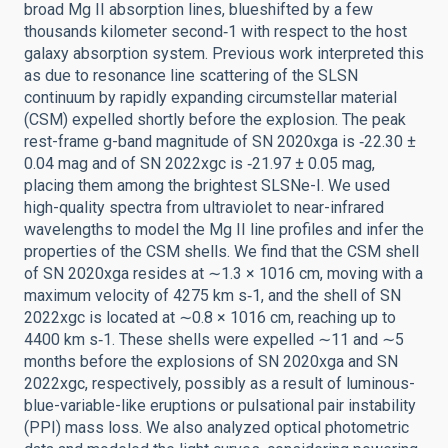
broad Mg II absorption lines, blueshifted by a few
thousands kilometer second‑1 with respect to the host
galaxy absorption system. Previous work interpreted this
as due to resonance line scattering of the SLSN
continuum by rapidly expanding circumstellar material
(CSM) expelled shortly before the explosion. The peak
rest-frame g-band magnitude of SN 2020xga is ‑22.30 ±
0.04 mag and of SN 2022xgc is ‑21.97 ± 0.05 mag,
placing them among the brightest SLSNe-I. We used
high-quality spectra from ultraviolet to near-infrared
wavelengths to model the Mg II line profiles and infer the
properties of the CSM shells. We find that the CSM shell
of SN 2020xga resides at ∼1.3 × 1016 cm, moving with a
maximum velocity of 4275 km s‑1, and the shell of SN
2022xgc is located at ∼0.8 × 1016 cm, reaching up to
4400 km s‑1. These shells were expelled ∼11 and ∼5
months before the explosions of SN 2020xga and SN
2022xgc, respectively, possibly as a result of luminous-
blue-variable-like eruptions or pulsational pair instability
(PPI) mass loss. We also analyzed optical photometric