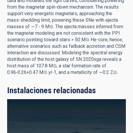
data and modeled the light curves, considering powering
from the magnetar spin-down mechanism. The results
support very energetic magnetars, approaching the
mass-shedding limit, powering these SNe with ejecta
masses of ∼7 ‑ 9 M⊙. The ejecta masses inferred from
the magnetar modeling are not consistent with the PPI
scenario pointing toward stars > 50 M⊙ He-core; hence,
alternative scenarios such as fallback accretion and CSM
interaction are discussed. Modeling the spectral energy
distribution of the host galaxy of SN 2020xga reveals a
host mass of 107.8 M⊙, a star formation rate of
0.96‑0.26+0.47 M⊙ yr‑1, and a metallicity of ∼0.2 Z⊙.
Instalaciones relacionadas