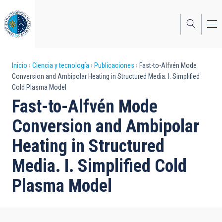
Pasar
al
contenido
principal
Sobrescribir
Inicio
Ciencia y tecnología
Publicaciones
Fast-to-Alfvén Mode
Conversion and Ambipolar Heating in Structured Media. I. Simplified
enlaces
Cold Plasma Model
de
Fast-to-Alfvén Mode
ayuda
Conversion and Ambipolar
a
Heating in Structured
la
Media. I. Simplified Cold
navegación
Plasma Model