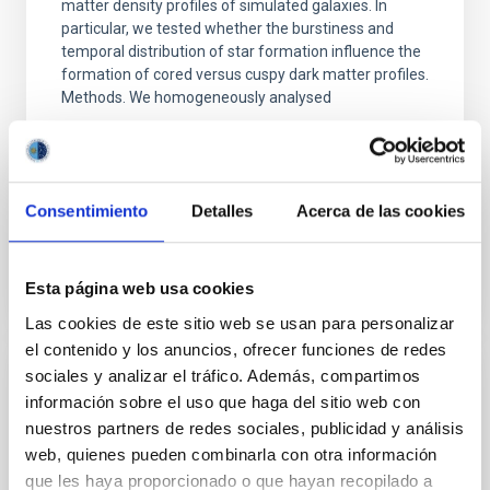
matter density profiles of simulated galaxies. In
particular, we tested whether the burstiness and
temporal distribution of star formation influence the
formation of cored versus cuspy dark matter profiles.
Methods. We homogeneously analysed
Sarrato-Alós, J. et al.
Fecha de publicación:
6
2026
Consentimiento
Detalles
Acerca de las cookies
BIBCODE
2026A&A...710A..95S
Esta página web usa cookies
NÚMERO DE CITAS
1
Las cookies de este sitio web se usan para personalizar
el contenido y los anuncios, ofrecer funciones de redes
sociales y analizar el tráfico. Además, compartimos
CON ÁRBITRO
información sobre el uso que haga del sitio web con
Joining forces: 30 years of optical
nuestros partners de redes sociales, publicidad y análisis
monitoring of the Einstein Cross
web, quienes pueden combinarla con otra información
que les haya proporcionado o que hayan recopilado a