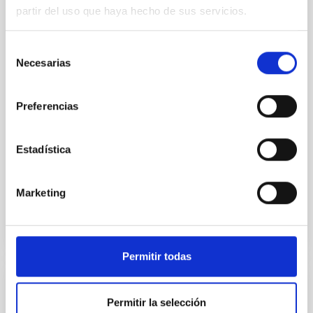
We present extended optical monitoring of the
partir del uso que haya hecho de sus servicios.
quadruply-imaged gravitationally lensed quasar QSO
2237+0305, the Einstein Cross, including
observations from different observatories in both
Selección
hemispheres and using a new photometric
Necesarias
de
technique. This technique uses a region far enough
consentimiento
from the lens system to accurately determine the
sky background level
Preferencias
Shalyapin, V. N. et al.
Estadística
Fecha de publicación:
6
2026
Marketing
BIBCODE
2026A&A...710A..70S
NÚMERO DE CITAS
0
Permitir todas
CON ÁRBITRO
Permitir la selección