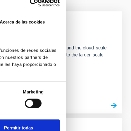
Acerca de las cookies
e Scales
tion of star-forming dense cores and the cloud-scale
 funciones de redes sociales
tors appear random with respect to the larger-scale
con nuestros partners de
ue les haya proporcionado o
Marketing
Permitir todas