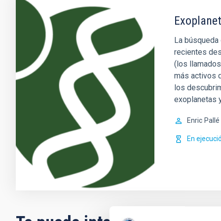
Exoplanet
La búsqueda d
recientes des
(los llamados
más activos d
los descubri
exoplanetas 
Enric
Pallé
En ejecuci