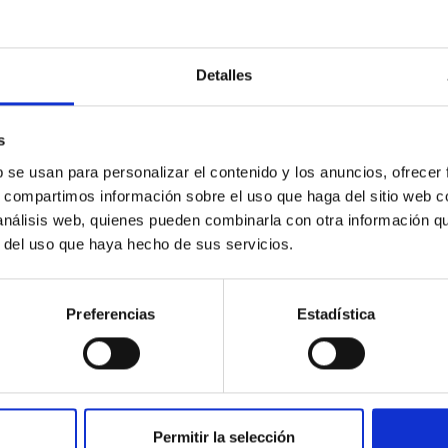
Detalles
ores in the Transition between Cloud and Cor
s
 we expect to see alignments between the magnetic field orienta
b se usan para personalizar el contenido y los anuncios, ofrecer
ver, that the orientation of cores and their angular momentum vec
s, compartimos información sobre el uso que haga del sitio web 
 análisis web, quienes pueden combinarla con otra información q
r del uso que haya hecho de sus servicios.
Preferencias
Estadística
ITAS
0
Permitir la selección