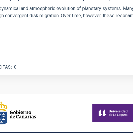
ly dynamical and atmospheric evolution of planetary systems. Ma
 convergent disk migration. Over time, however, these resonant 
CITAS
0