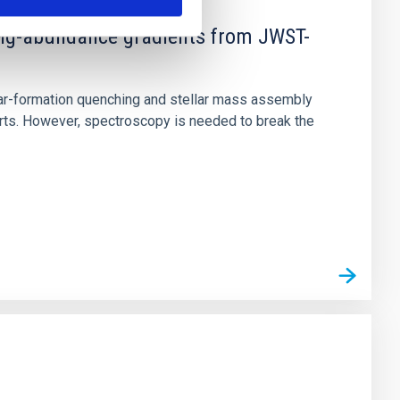
d Mg-abundance gradients from JWST-
star-formation quenching and stellar mass assembly
irts. However, spectroscopy is needed to break the
n