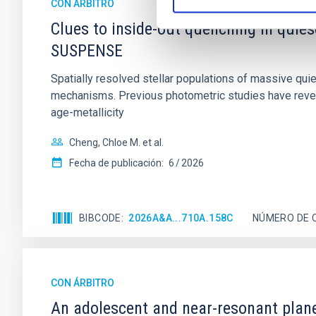
CON ÁRBITRO
Clues to inside-out quenching in quie
SUSPENSE
Spatially resolved stellar populations of massive qu
mechanisms. Previous photometric studies have reveal
age-metallicity
Cheng, Chloe M. et al.
Fecha de publicación:
6
2026
BIBCODE
2026A&A...710A.158C
NÚMERO DE 
CON ÁRBITRO
An adolescent and near-resonant plan