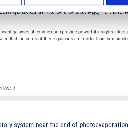
scent galaxies at 1.2 ≲ z ≲ 2.2: Age, Fe-, an
iescent galaxies at cosmic noon provide powerful insights into 
ed that the cores of these galaxies are redder than their outsk
CITAS
7
etary system near the end of photoevaporatio