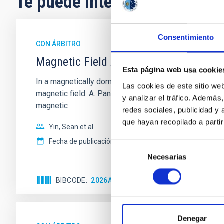
Te puede interesar
Consentimiento
CON ÁRBITRO
Magnetic Field Alignment with Dense C
Esta página web usa cookie
In a magnetically dominated model of star formation,
Las cookies de este sitio we
magnetic field. A. Pandhi et al. showed instead, howe
y analizar el tráfico. Ademá
magnetic
redes sociales, publicidad y
que hayan recopilado a parti
Yin, Sean et al.
Fecha de publicación:
5
2026
Selección
Necesarias
de
consentimiento
BIBCODE
2026APJ..1003...83Y
NÚMERO DE C
Denegar