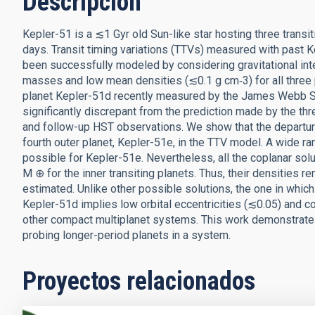
Descripción
Kepler-51 is a ≲1 Gyr old Sun-like star hosting three trans
days. Transit timing variations (TTVs) measured with past
been successfully modeled by considering gravitational inte
masses and low mean densities (≲0.1 g cm‑3) for all three p
planet Kepler-51d recently measured by the James Webb Sp
significantly discrepant from the prediction made by the t
and follow-up HST observations. We show that the departure
fourth outer planet, Kepler-51e, in the TTV model. A wide 
possible for Kepler-51e. Nevertheless, all the coplanar so
M ⊕ for the inner transiting planets. Thus, their densities r
estimated. Unlike other possible solutions, the one in whi
Kepler-51d implies low orbital eccentricities (≲0.05) and c
other compact multiplanet systems. This work demonstrate
probing longer-period planets in a system.
Proyectos relacionados