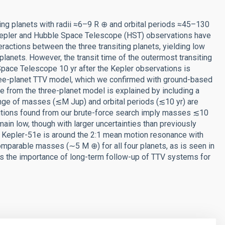
iting planets with radii ≈6–9 R ⊕ and orbital periods ≈45–130
 Kepler and Hubble Space Telescope (HST) observations have
ractions between the three transiting planets, yielding low
lanets. However, the transit time of the outermost transiting
ace Telescope 10 yr after the Kepler observations is
hree-planet TTV model, which we confirmed with ground-based
 from the three-planet model is explained by including a
range of masses (≲M Jup) and orbital periods (≲10 yr) are
lutions found from our brute-force search imply masses ≲10
emain low, though with larger uncertainties than previously
ch Kepler-51e is around the 2:1 mean motion resonance with
omparable masses (∼5 M ⊕) for all four planets, as is seen in
s the importance of long-term follow-up of TTV systems for