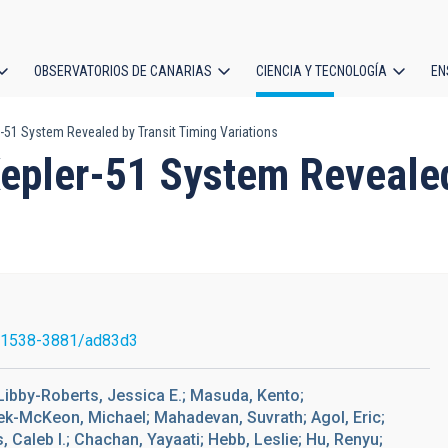
OBSERVATORIOS DE CANARIAS
CIENCIA Y TECNOLOGÍA
EN
ción
r-51 System Revealed by Transit Timing Variations
l
Kepler-51 System Revealed
/1538-3881/ad83d3
 Libby-Roberts, Jessica E.; Masuda, Kento;
ek-McKeon, Michael; Mahadevan, Suvrath; Agol, Eric;
Caleb I.; Chachan, Yayaati; Hebb, Leslie; Hu, Renyu;