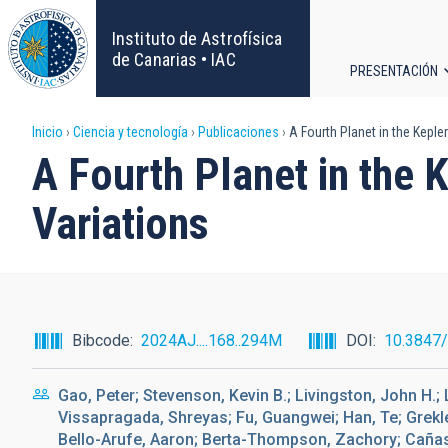
Pasar
al
Instituto de Astrofísica
contenido
de Canarias • IAC
PRESENTACIÓN
principal
Navega
Sobrescribir
Inicio
Ciencia y tecnología
Publicaciones
A Fourth Planet in the Keple
principa
A Fourth Planet in the 
enlaces
Variations
de
ayuda
a
Bibcode
2024AJ....168..294M
DOI
10.3847
la
Gao, Peter; Stevenson, Kevin B.; Livingston, John H.;
navegación
Vissapragada, Shreyas; Fu, Guangwei; Han, Te; Grekl
Bello-Arufe, Aaron; Berta-Thompson, Zachory; Cañas, 