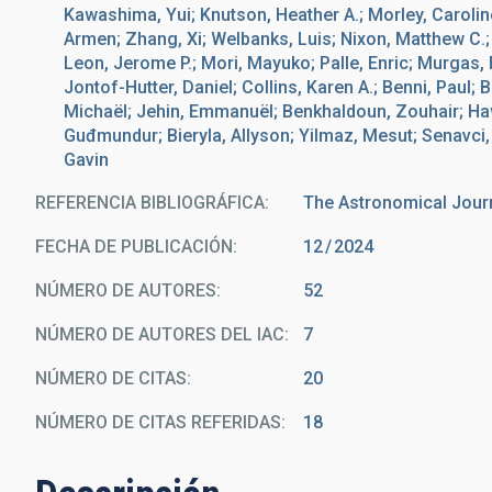
Kawashima, Yui; Knutson, Heather A.; Morley, Carolin
Armen; Zhang, Xi; Welbanks, Luis; Nixon, Matthew C.; 
Leon, Jerome P.; Mori, Mayuko; Palle, Enric; Murgas,
Jontof-Hutter, Daniel; Collins, Karen A.; Benni, Paul; 
Michaël; Jehin, Emmanuël; Benkhaldoun, Zouhair; Haw
Guđmundur; Bieryla, Allyson; Yilmaz, Mesut; Senavci,
Gavin
REFERENCIA BIBLIOGRÁFICA
The Astronomical Jour
FECHA DE PUBLICACIÓN:
12
2024
NÚMERO DE AUTORES
52
NÚMERO DE AUTORES DEL IAC
7
NÚMERO DE CITAS
20
NÚMERO DE CITAS REFERIDAS
18