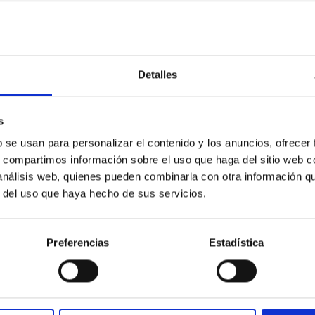
scent galaxies at 1.2 ≲ z ≲ 2.2: Age, Fe-, an
Detalles
s
iescent galaxies at cosmic noon provide powerful insights into 
ed that the cores of these galaxies are redder than their outsk
b se usan para personalizar el contenido y los anuncios, ofrecer
s, compartimos información sobre el uso que haga del sitio web 
 análisis web, quienes pueden combinarla con otra información q
r del uso que haya hecho de sus servicios.
Preferencias
Estadística
CITAS
7