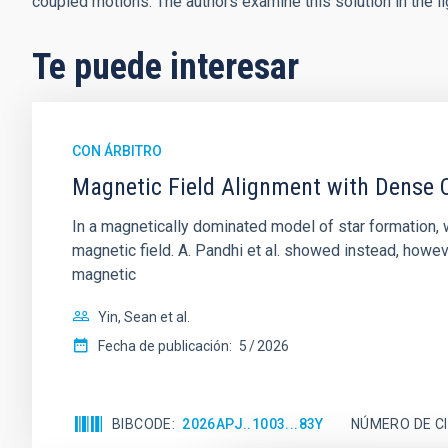
coupled motions. The authors examine this solution in the lig
Te puede interesar
CON ÁRBITRO
Magnetic Field Alignment with Dense C
In a magnetically dominated model of star formation,
magnetic field. A. Pandhi et al. showed instead, howe
magnetic
Yin, Sean et al.
Fecha de publicación:
5
2026
BIBCODE
2026APJ..1003...83Y
NÚMERO DE C