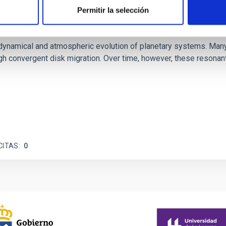
Permitir la selección
etary system near the end of photoevaporatio
ly dynamical and atmospheric evolution of planetary systems. Ma
 convergent disk migration. Over time, however, these resonant 
CITAS
0