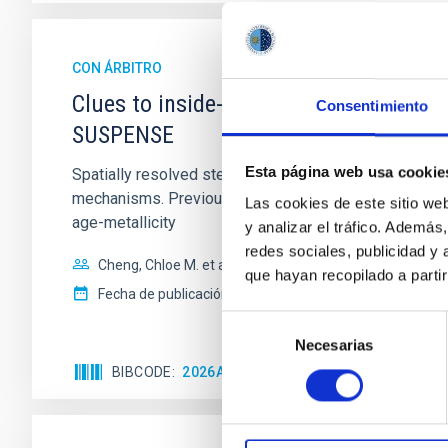
CON ÁRBITRO
Clues to inside-out quenching in quie
Consentimiento
SUSPENSE
Esta página web usa cookie
Spatially resolved stellar populations of massive qu
mechanisms. Previous photometric studies have reveal
Las cookies de este sitio we
age-metallicity
y analizar el tráfico. Ademá
redes sociales, publicidad y
Cheng, Chloe M. et al.
que hayan recopilado a parti
Fecha de publicación:
6
2026
Selección
Necesarias
de
consentimiento
BIBCODE
2026A&A...710A.158C
NÚMERO DE 