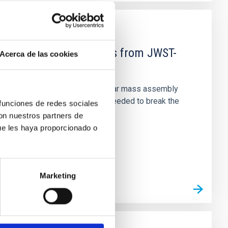
d Mg-abundance gradients from JWST-
Acerca de las cookies
star-formation quenching and stellar mass assembly
irts. However, spectroscopy is needed to break the
 funciones de redes sociales
con nuestros partners de
ue les haya proporcionado o
Marketing