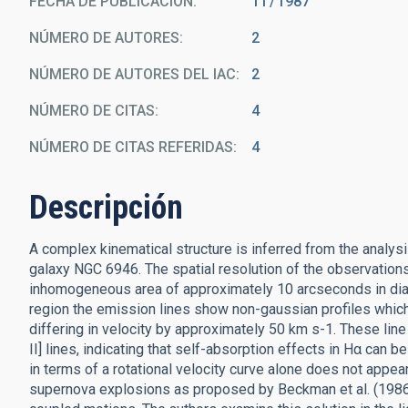
FECHA DE PUBLICACIÓN:
11
1987
NÚMERO DE AUTORES
2
NÚMERO DE AUTORES DEL IAC
2
NÚMERO DE CITAS
4
NÚMERO DE CITAS REFERIDAS
4
Descripción
A complex kinematical structure is inferred from the analysi
galaxy NGC 6946. The spatial resolution of the observations
inhomogeneous area of approximately 10 arcseconds in diamet
region the emission lines show non-gaussian profiles which 
differing in velocity by approximately 50 km s-1. These line 
II] lines, indicating that self-absorption effects in Hα can b
in terms of a rotational velocity curve alone does not appear
supernova explosions as proposed by Beckman et al. (1986), 