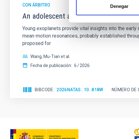
CON ÁRBITRO
Denegar
An adolescent and near-resonant plan
Young exoplanets provide vital insights into the ear
mean-motion resonances, probably established through
proposed for
Wang, Mu-Tian et al.
Fecha de publicación:
6
2026
BIBCODE
2026NATAS..10..818W
NÚMERO DE 