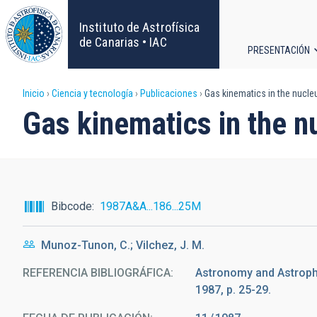
Pasar
al
Instituto de Astrofísica
contenido
de Canarias • IAC
PRESENTACIÓN
principal
Navega
Sobrescribir
Inicio
Ciencia y tecnología
Publicaciones
Gas kinematics in the nucle
principa
Gas kinematics in the 
enlaces
de
ayuda
Bibcode
1987A&A...186...25M
a
Munoz-Tunon, C.; Vilchez, J. M.
la
REFERENCIA BIBLIOGRÁFICA
Astronomy and Astrophy
navegación
1987, p. 25-29.