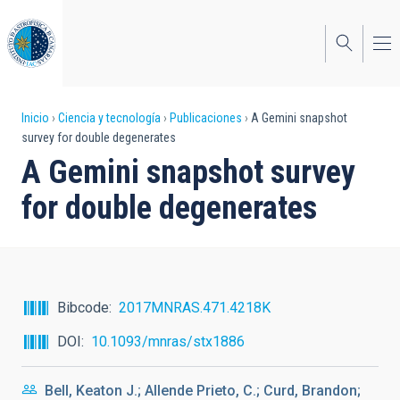
Pasar
al
contenido
principal
Sobrescribir
Inicio
Ciencia y tecnología
Publicaciones
A Gemini snapshot
survey for double degenerates
enlaces
A Gemini snapshot survey
de
for double degenerates
ayuda
a
la
navegación
Bibcode
2017MNRAS.471.4218K
DOI
10.1093/mnras/stx1886
Bell, Keaton J.; Allende Prieto, C.; Curd, Brandon;