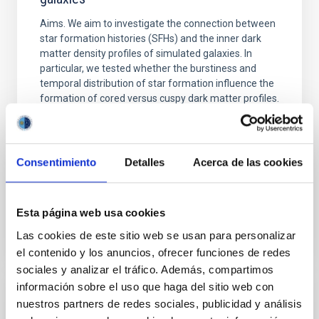
Aims. We aim to investigate the connection between
star formation histories (SFHs) and the inner dark
matter density profiles of simulated galaxies. In
particular, we tested whether the burstiness and
temporal distribution of star formation influence the
formation of cored versus cuspy dark matter profiles.
Methods. We homogeneously analysed
Sarrato-Alós, J. et al.
Consentimiento
Detalles
Acerca de las cookies
Fecha de publicación:
6
2026
BIBCODE
2026A&A...710A..95S
Esta página web usa cookies
Las cookies de este sitio web se usan para personalizar
NÚMERO DE CITAS
1
el contenido y los anuncios, ofrecer funciones de redes
sociales y analizar el tráfico. Además, compartimos
información sobre el uso que haga del sitio web con
nuestros partners de redes sociales, publicidad y análisis
CON ÁRBITRO