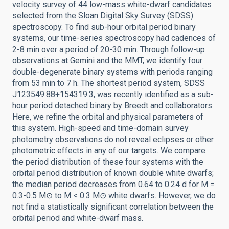
velocity survey of 44 low-mass white-dwarf candidates
selected from the Sloan Digital Sky Survey (SDSS)
spectroscopy. To find sub-hour orbital period binary
systems, our time-series spectroscopy had cadences of
2-8 min over a period of 20-30 min. Through follow-up
observations at Gemini and the MMT, we identify four
double-degenerate binary systems with periods ranging
from 53 min to 7 h. The shortest period system, SDSS
J123549.88+154319.3, was recently identified as a sub-
hour period detached binary by Breedt and collaborators.
Here, we refine the orbital and physical parameters of
this system. High-speed and time-domain survey
photometry observations do not reveal eclipses or other
photometric effects in any of our targets. We compare
the period distribution of these four systems with the
orbital period distribution of known double white dwarfs;
the median period decreases from 0.64 to 0.24 d for M =
0.3-0.5 M⊙ to M < 0.3 M⊙ white dwarfs. However, we do
not find a statistically significant correlation between the
orbital period and white-dwarf mass.