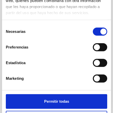
web, quienes pueden combinarla con otra información
Joining forces: 30 years of optical
que les haya proporcionado o que hayan recopilado a
monitoring of the Einstein Cross
partir del uso que haya hecho de sus servicios.
We present extended optical monitoring of the
quadruply-imaged gravitationally lensed quasar QSO
Selección
2237+0305, the Einstein Cross, including
Necesarias
de
observations from different observatories in both
consentimiento
hemispheres and using a new photometric
technique. This technique uses a region far enough
Preferencias
from the lens system to accurately determine the
sky background level
Estadística
Shalyapin, V. N. et al.
Fecha de publicación:
6
2026
Marketing
BIBCODE
2026A&A...710A..70S
Permitir todas
NÚMERO DE CITAS
0