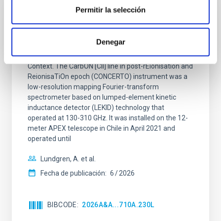
Permitir la selección
CON ÁRBITRO
CONCERTO: Forward modelling of
Denegar
interferograms for calibration
Context. The CarbON [CII] line in post-rEionisation and
ReionisaTiOn epoch (CONCERTO) instrument was a
low-resolution mapping Fourier-transform
spectrometer based on lumped-element kinetic
inductance detector (LEKID) technology that
operated at 130-310 GHz. It was installed on the 12-
meter APEX telescope in Chile in April 2021 and
operated until
Lundgren, A. et al.
Fecha de publicación:
6
2026
BIBCODE
2026A&A...710A.230L