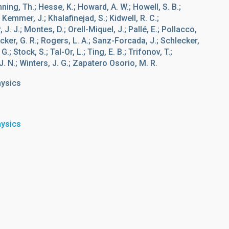
nning, Th.; Hesse, K.; Howard, A. W.; Howell, S. B.;
; Kemmer, J.; Khalafinejad, S.; Kidwell, R. C.;
J. J.; Montes, D.; Orell-Miquel, J.; Pallé, E.; Pollacco,
Ricker, G. R.; Rogers, L. A.; Sanz-Forcada, J.; Schlecker,
; Stock, S.; Tal-Or, L.; Ting, E. B.; Trifonov, T.;
J. N.; Winters, J. G.; Zapatero Osorio, M. R.
hysics
hysics