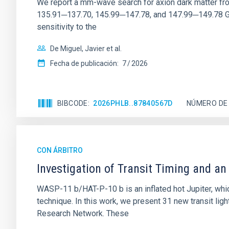
We report a mm-wave search for axion dark matter f
135.91─137.70, 145.99─147.78, and 147.99─149.78 GHz, 
sensitivity to the
De Miguel, Javier et al.
Fecha de publicación:
7
2026
BIBCODE
2026PHLB..87840567D
NÚMERO DE
CON ÁRBITRO
Investigation of Transit Timing and a
WASP-11 b/HAT-P-10 b is an inflated hot Jupiter, whi
technique. In this work, we present 31 new transit 
Research Network. These