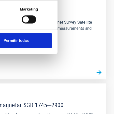
Marketing
) from NASA's Transiting Exoplanet Survey Satellite
ision ground-based radial velocity measurements and
Permitir todas
r magnetar SGR 1745─2900