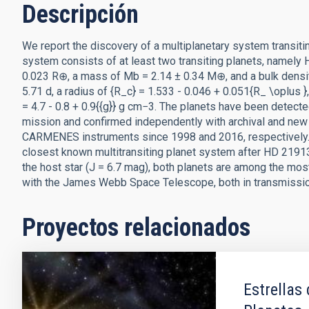
Descripción
We report the discovery of a multiplanetary system transi
system consists of at least two transiting planets, namely H
0.023 R⊕, a mass of Mb = 2.14 ± 0.34 M⊕, and a bulk densit
5.71 d, a radius of {R_c} = 1.533 - 0.046 + 0.051{R_ \oplus 
= 4.7 - 0.8 + 0.9{{g}} g cm−3. The planets have been detecte
mission and confirmed independently with archival and new 
CARMENES instruments since 1998 and 2016, respectively. 
closest known multitransiting planet system after HD 21913
the host star (J = 6.7 mag), both planets are among the mo
with the James Webb Space Telescope, both in transmissi
Proyectos relacionados
Estrellas