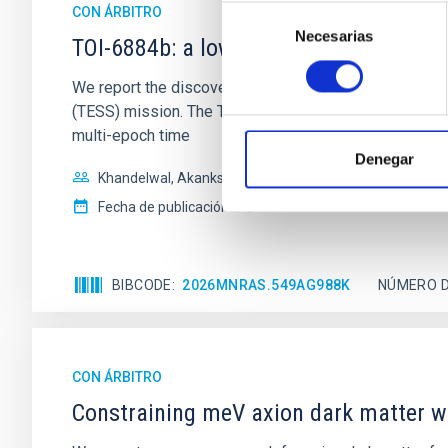
CON ÁRBITRO
Selección
Necesarias
de
TOI-6884b: a low-mass brown dwarf tran
consentimiento
We report the discovery of a low-mass transiting br
(TESS) mission. The TESS light curves initially sugge
multi-epoch time
Denegar
Khandelwal, Akanksha et al.
Fecha de publicación:
7
2026
BIBCODE
2026MNRAS.549AG988K
NÚMERO D
CON ÁRBITRO
Constraining meV axion dark matter w