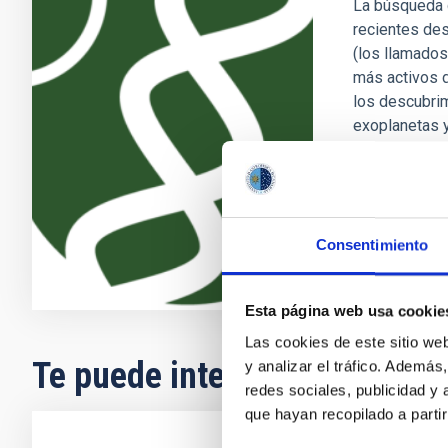
La búsqueda d
recientes des
(los llamados
más activos d
los descubri
exoplanetas 
Enric
Pallé
En ejecuci
Consentimiento
Esta página web usa cookie
Las cookies de este sitio we
Te puede interesar
y analizar el tráfico. Ademá
redes sociales, publicidad y
que hayan recopilado a parti