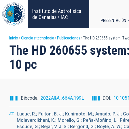
Pasar
al
Instituto de Astrofísica
contenido
de Canarias • IAC
PRESENTACIÓN
principal
Navega
Sobrescribir
Inicio
Ciencia y tecnología
Publicaciones
The HD 260655 system: Two r
principa
The HD 260655 system: 
enlaces
10 pc
de
ayuda
a
Bibcode
2022A&A...664A.199L
DOI
10.105
la
Luque, R.; Fulton, B. J.; Kunimoto, M.; Amado, P. J.; Gorri
navegación
Molaverdikhani, K.; Morello, G.; Peña-Moñino, L.; Pére
Escudé, G.; Béjar, V. J. S.; Bergond, G.; Boyle, A. W.; Ca