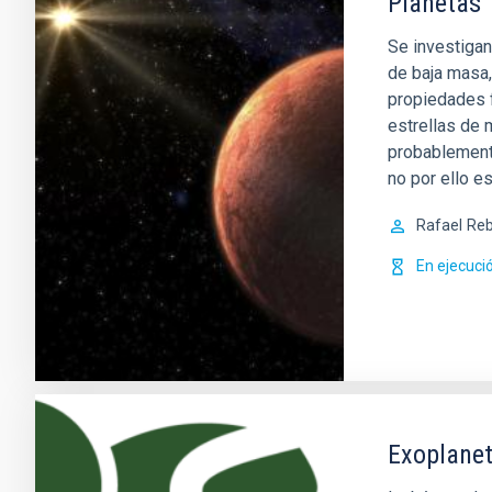
Planetas
Se investigan
de baja masa,
propiedades f
estrellas de
probablement
no por ello e
Rafael
Reb
En ejecuci
Exoplanet