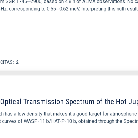
rom SGR 1745─2900, based on 4.8 h of ALMA observations. No c
corresponding to 0.55─0.62 meV. Interpreting this null result w
 CITAS
2
n Optical Transmission Spectrum of the Hot Ju
ch has a low density that makes it a good target for atmospheri
light curves of WASP-11 b/HAT-P-10 b, obtained through the Spe