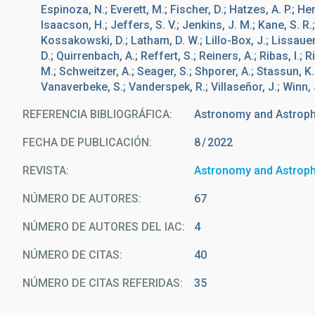
Espinoza, N.; Everett, M.; Fischer, D.; Hatzes, A. P.; He
Isaacson, H.; Jeffers, S. V.; Jenkins, J. M.; Kane, S. R.
Kossakowski, D.; Latham, D. W.; Lillo-Box, J.; Lissauer, 
D.; Quirrenbach, A.; Reffert, S.; Reiners, A.; Ribas, I.; 
M.; Schweitzer, A.; Seager, S.; Shporer, A.; Stassun, K. G.
Vanaverbeke, S.; Vanderspek, R.; Villaseñor, J.; Winn, 
REFERENCIA BIBLIOGRÁFICA
Astronomy and Astrop
FECHA DE PUBLICACIÓN:
8
2022
REVISTA
Astronomy and Astrop
NÚMERO DE AUTORES
67
NÚMERO DE AUTORES DEL IAC
4
NÚMERO DE CITAS
40
NÚMERO DE CITAS REFERIDAS
35