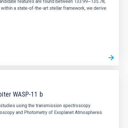
andidate features are found between 133.99─135.78,
ithin a state-of-the-art stellar framework, we derive
piter WASP-11 b
c studies using the transmission spectroscopy
ctroscopy and Photometry of Exoplanet Atmospheres