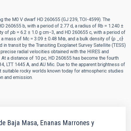
ting the M0 V dwarf HD 260655 (GJ 239, TOI-4599). The
D 260655 b, with a period of 2.77 d, a radius of Rb = 1.240 ±
y of ρb = 6.2 ± 1.0 g cm−3, and HD 260655 c, with a period of
}, a mass of Mc = 3.09 ± 0.48 M⊕, and a bulk density of {ρ _c}
d in transit by the Transiting Exoplanet Survey Satellite (TESS)
precise radial velocities obtained with the HIRES and
At a distance of 10 pc, HD 260655 has become the fourth
4, LTT 1445 A, and AU Mic. Due to the apparent brightness of
st suitable rocky worlds known today for atmospheric studies
on and emission.
 de Baja Masa, Enanas Marrones y