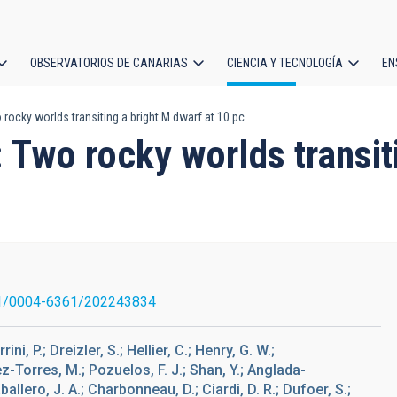
OBSERVATORIOS DE CANARIAS
CIENCIA Y TECNOLOGÍA
EN
ción
ocky worlds transiting a bright M dwarf at 10 pc
l
Two rocky worlds transiti
1/0004-6361/202243834
ni, P.; Dreizler, S.; Hellier, C.; Henry, G. W.;
z-Torres, M.; Pozuelos, F. J.; Shan, Y.; Anglada-
ballero, J. A.; Charbonneau, D.; Ciardi, D. R.; Dufoer, S.;