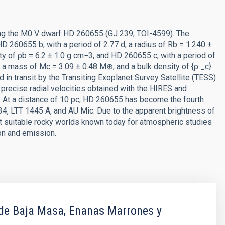
ting the M0 V dwarf HD 260655 (GJ 239, TOI-4599). The
D 260655 b, with a period of 2.77 d, a radius of Rb = 1.240 ±
y of ρb = 6.2 ± 1.0 g cm−3, and HD 260655 c, with a period of
}, a mass of Mc = 3.09 ± 0.48 M⊕, and a bulk density of {ρ _c}
d in transit by the Transiting Exoplanet Survey Satellite (TESS)
precise radial velocities obtained with the HIRES and
At a distance of 10 pc, HD 260655 has become the fourth
4, LTT 1445 A, and AU Mic. Due to the apparent brightness of
st suitable rocky worlds known today for atmospheric studies
on and emission.
 de Baja Masa, Enanas Marrones y