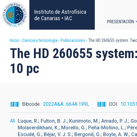
Pasar
al
Instituto de Astrofísica
contenido
de Canarias • IAC
PRESENTACIÓN
principal
Navega
Sobrescribir
Inicio
Ciencia y tecnología
Publicaciones
The HD 260655 system: Two r
principa
The HD 260655 system: 
enlaces
10 pc
de
ayuda
a
Bibcode
2022A&A...664A.199L
DOI
10.105
la
Luque, R.; Fulton, B. J.; Kunimoto, M.; Amado, P. J.; Gorri
navegación
Molaverdikhani, K.; Morello, G.; Peña-Moñino, L.; Pére
Escudé, G.; Béjar, V. J. S.; Bergond, G.; Boyle, A. W.; Ca