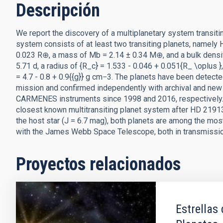
Descripción
We report the discovery of a multiplanetary system transi
system consists of at least two transiting planets, namely H
0.023 R⊕, a mass of Mb = 2.14 ± 0.34 M⊕, and a bulk densit
5.71 d, a radius of {R_c} = 1.533 - 0.046 + 0.051{R_ \oplus 
= 4.7 - 0.8 + 0.9{{g}} g cm−3. The planets have been detecte
mission and confirmed independently with archival and new 
CARMENES instruments since 1998 and 2016, respectively. 
closest known multitransiting planet system after HD 21913
the host star (J = 6.7 mag), both planets are among the mo
with the James Webb Space Telescope, both in transmissi
Proyectos relacionados
Estrellas