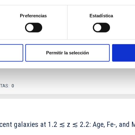
ores in the Transition between Cloud and Cor
Preferencias
Estadística
 we expect to see alignments between the magnetic field orienta
ver, that the orientation of cores and their angular momentum vec
Permitir la selección
ITAS
0
scent galaxies at 1.2 ≲ z ≲ 2.2: Age, Fe-, an