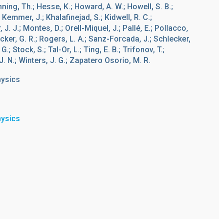
nning, Th.; Hesse, K.; Howard, A. W.; Howell, S. B.;
; Kemmer, J.; Khalafinejad, S.; Kidwell, R. C.;
J. J.; Montes, D.; Orell-Miquel, J.; Pallé, E.; Pollacco,
Ricker, G. R.; Rogers, L. A.; Sanz-Forcada, J.; Schlecker,
; Stock, S.; Tal-Or, L.; Ting, E. B.; Trifonov, T.;
J. N.; Winters, J. G.; Zapatero Osorio, M. R.
hysics
hysics