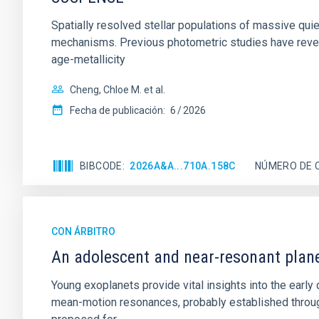
Spatially resolved stellar populations of massive qu
mechanisms. Previous photometric studies have reveal
age-metallicity
Cheng, Chloe M. et al.
Fecha de publicación:
6
2026
BIBCODE
2026A&A...710A.158C
NÚMERO DE 
CON ÁRBITRO
An adolescent and near-resonant plan
Young exoplanets provide vital insights into the ear
mean-motion resonances, probably established through