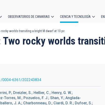
OBSERVATORIOS DE CANARIAS
CIENCIA Y TECNOLOGÍA
EN
ción
ocky worlds transiting a bright M dwarf at 10 pc
l
Two rocky worlds transiti
1/0004-6361/202243834
ni, P.; Dreizler, S.; Hellier, C.; Henry, G. W.;
z-Torres, M.; Pozuelos, F. J.; Shan, Y.; Anglada-
ballero, J. A.; Charbonneau, D.; Ciardi, D. R.; Dufoer, S.;