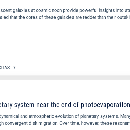
iescent galaxies at cosmic noon provide powerful insights into 
ed that the cores of these galaxies are redder than their outsk
CITAS
7
etary system near the end of photoevaporatio
ly dynamical and atmospheric evolution of planetary systems. Ma
 convergent disk migration. Over time, however, these resonant 