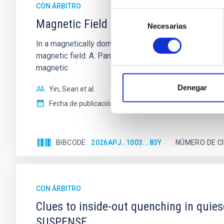
CON ÁRBITRO
Selección
Magnetic Field Alignment with Dense C
Necesarias
de
consentimiento
In a magnetically dominated model of star formation,
magnetic field. A. Pandhi et al. showed instead, howe
magnetic
Denegar
Yin, Sean et al.
Fecha de publicación:
5
2026
BIBCODE
2026APJ..1003...83Y
NÚMERO DE C
CON ÁRBITRO
Clues to inside-out quenching in quie
SUSPENSE