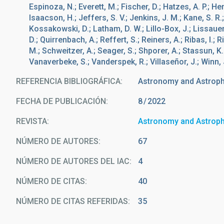
Espinoza, N.; Everett, M.; Fischer, D.; Hatzes, A. P.; He
Isaacson, H.; Jeffers, S. V.; Jenkins, J. M.; Kane, S. R.
Kossakowski, D.; Latham, D. W.; Lillo-Box, J.; Lissauer, 
D.; Quirrenbach, A.; Reffert, S.; Reiners, A.; Ribas, I.; 
M.; Schweitzer, A.; Seager, S.; Shporer, A.; Stassun, K. G.
Vanaverbeke, S.; Vanderspek, R.; Villaseñor, J.; Winn, 
REFERENCIA BIBLIOGRÁFICA
Astronomy and Astrop
FECHA DE PUBLICACIÓN:
8
2022
REVISTA
Astronomy and Astrop
NÚMERO DE AUTORES
67
NÚMERO DE AUTORES DEL IAC
4
NÚMERO DE CITAS
40
NÚMERO DE CITAS REFERIDAS
35