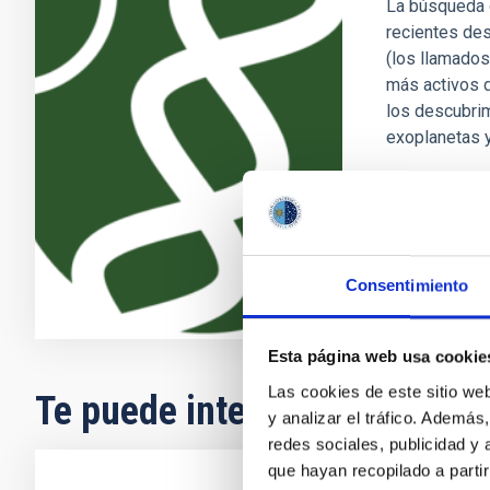
La búsqueda d
recientes des
(los llamados
más activos d
los descubri
exoplanetas 
Enric
Pallé
En ejecuci
Consentimiento
Esta página web usa cookie
Las cookies de este sitio we
Te puede interesar
y analizar el tráfico. Ademá
redes sociales, publicidad y
que hayan recopilado a parti