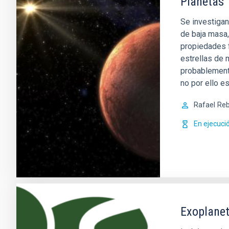
Planetas
Se investigan
de baja masa,
propiedades f
estrellas de
probablement
no por ello e
Rafael
Reb
En ejecuci
Exoplanet