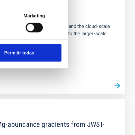
e Scales
Marketing
tion of star-forming dense cores and the cloud-scale
tors appear random with respect to the larger-scale
Permitir todas
d Mg-abundance gradients from JWST-