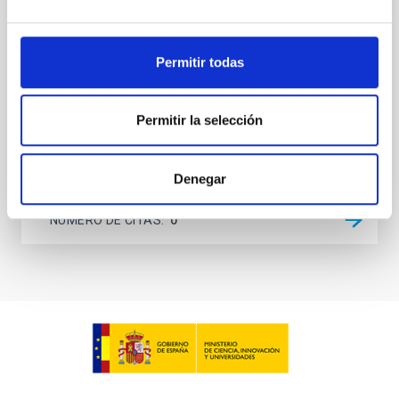
on planetary atmospheres remain largely
unexplored. This study aims to fill this gap by
investigating the relationship between SMBH mass
at the
Permitir todas
Waas, Jourdan et al.
Fecha de publicación:
6
2026
Permitir la selección
BIBCODE
2026ASTCS..1100130W
Denegar
NÚMERO DE CITAS
0