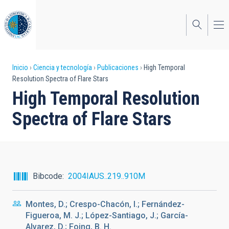
Pasar
al
contenido
principal
Sobrescribir
Inicio
Ciencia y tecnología
Publicaciones
High Temporal
Resolution Spectra of Flare Stars
enlaces
High Temporal Resolution
de
Spectra of Flare Stars
ayuda
a
la
navegación
Bibcode
2004IAUS..219..910M
Montes, D.; Crespo-Chacón, I.; Fernández-
Figueroa, M. J.; López-Santiago, J.; García-
Alvarez, D.; Foing, B. H.