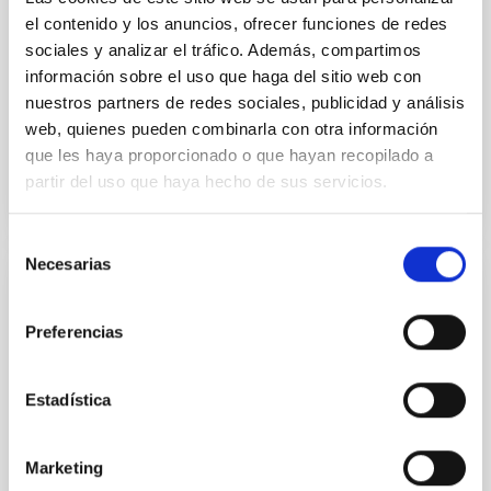
yields P rot = 5.762 ± 0.051 hr and a peak-to-peak
el contenido y los anuncios, ofrecer funciones de redes
Alarcon, Miguel R. et al.
sociales y analizar el tráfico. Además, compartimos
información sobre el uso que haga del sitio web con
Fecha de publicación:
5
2026
nuestros partners de redes sociales, publicidad y análisis
web, quienes pueden combinarla con otra información
BIBCODE
2026RNAAS..10..143A
que les haya proporcionado o que hayan recopilado a
partir del uso que haya hecho de sus servicios.
NÚMERO DE CITAS
0
Selección
Necesarias
de
consentimiento
SIN ÁRBITRO
The impact of Active Galactic Nuclei on
Preferencias
Habitable Worlds
Estadística
While the influence of supermassive black hole
(SMBH) activity on habitability has garnered
attention, the specific effects of active galactic nuclei
Marketing
(AGN) winds, particularly ultrafast outflows (UFOs),