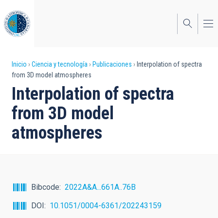
Pasar
al
contenido
principal
Sobrescribir
Inicio
Ciencia y tecnología
Publicaciones
Interpolation of spectra
from 3D model atmospheres
enlaces
Interpolation of spectra
de
from 3D model
ayuda
atmospheres
a
la
navegación
Bibcode
2022A&A...661A..76B
DOI
10.1051/0004-6361/202243159