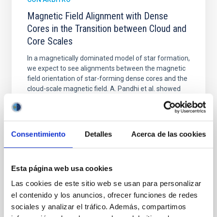
Magnetic Field Alignment with Dense
Cores in the Transition between Cloud and
Core Scales
In a magnetically dominated model of star formation,
we expect to see alignments between the magnetic
field orientation of star-forming dense cores and the
cloud-scale magnetic field. A. Pandhi et al. showed
instead, however, that the orientation of cores and
their angular momentum vectors appear random
with respect to the larger-scale magnetic
Consentimiento
Detalles
Acerca de las cookies
Yin, Sean et al.
Fecha de publicación:
5
2026
Esta página web usa cookies
Las cookies de este sitio web se usan para personalizar
BIBCODE
2026APJ..1003...83Y
el contenido y los anuncios, ofrecer funciones de redes
sociales y analizar el tráfico. Además, compartimos
NÚMERO DE CITAS
0