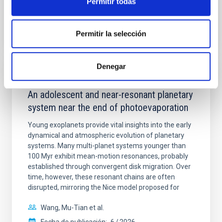
Permitir todas
BIBCODE
2026A&A...710A.158C
Permitir la selección
NÚMERO DE CITAS
7
Denegar
CON ÁRBITRO
An adolescent and near-resonant planetary
system near the end of photoevaporation
Young exoplanets provide vital insights into the early
dynamical and atmospheric evolution of planetary
systems. Many multi-planet systems younger than
100 Myr exhibit mean-motion resonances, probably
established through convergent disk migration. Over
time, however, these resonant chains are often
disrupted, mirroring the Nice model proposed for
Wang, Mu-Tian et al.