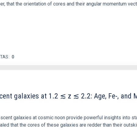
ver, that the orientation of cores and their angular momentum vec
ITAS
0
scent galaxies at 1.2 ≲ z ≲ 2.2: Age, Fe-, an
iescent galaxies at cosmic noon provide powerful insights into 
ed that the cores of these galaxies are redder than their outsk