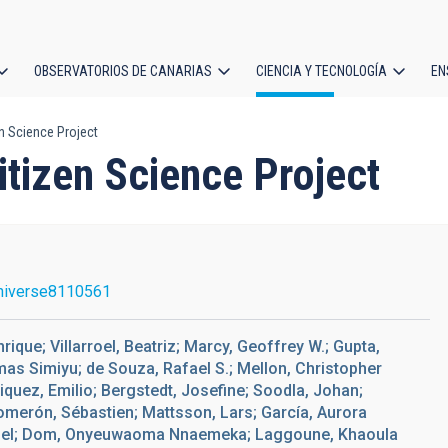
OBSERVATORIOS DE CANARIAS
CIENCIA Y TECNOLOGÍA
EN
ción
n Science Project
l
tizen Science Project
niverse8110561
ique; Villarroel, Beatriz; Marcy, Geoffrey W.; Gupta,
mas Simiyu; de Souza, Rafael S.; Mellon, Christopher
nriquez, Emilio; Bergstedt, Josefine; Soodla, Johan;
Comerón, Sébastien; Mattsson, Lars; García, Aurora
Abel; Dom, Onyeuwaoma Nnaemeka; Laggoune, Khaoula