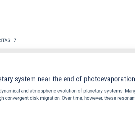
CITAS
7
etary system near the end of photoevaporatio
ly dynamical and atmospheric evolution of planetary systems. Ma
 convergent disk migration. Over time, however, these resonant 