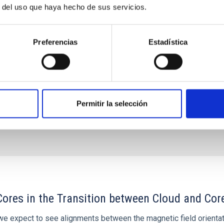
 onda, explotando las sinergías que nos permiten
r del uso que haya hecho de sus servicios.
las cuestiones más
drik
Knapen Koelstra
Preferencias
Estadística
ón
Permitir la selección
ores in the Transition between Cloud and Cor
 we expect to see alignments between the magnetic field orienta