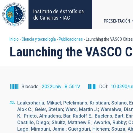
Pasar
al
Instituto de Astrofísica
contenido
de Canarias • IAC
PRESENTACIÓN
principal
Navega
Sobrescribir
Inicio
Ciencia y tecnología
Publicaciones
Launching the VASCO Citize
principa
Launching the VASCO Ci
enlaces
de
ayuda
Bibcode
2022Univ....8..561V
DOI
10.3390/u
a
Laaksoharju, Mikael; Pelckmans, Kristiaan; Solano, Enr
la
Alok C.; Geier, Stefan; Ward, Martin J.; Wamalwa, Dis
K.; Prieto, Almudena; Bär, Rudolf E.; Buelens, Bart; E
navegación
Castillo, Diego; Shultz, Matthew E.; Aworka, Rubby; 
Lago; Mimouni, Jamal; Guergouri, Hichem; Souza, 