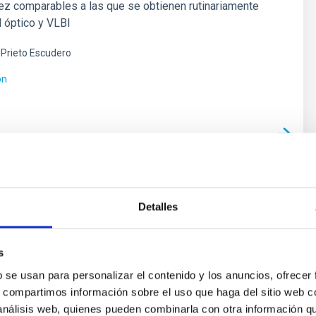
ez comparables a las que se obtienen rutinariamente
 óptico y VLBI
Prieto Escudero
ón
ias Espirales: Evolución y
Detalles
ncias
o pequeño esta bien conocido y respetado
s
mente por nuestro trabajo inovativo e importante en
b se usan para personalizar el contenido y los anuncios, ofrecer
os de la estructura y la evolución de las galaxias
s, compartimos información sobre el uso que haga del sitio web 
rcanas. Usamos principalmente observaciones en varias
 análisis web, quienes pueden combinarla con otra información q