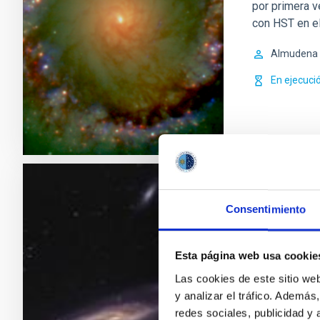
por primera v
con HST en el
Almudena
En ejecuci
Las Galax
Consentimiento
Consecue
Nuestro grup
Esta página web usa cookie
internacional
Las cookies de este sitio we
varios aspect
y analizar el tráfico. Ademá
espirales ce
redes sociales, publicidad y