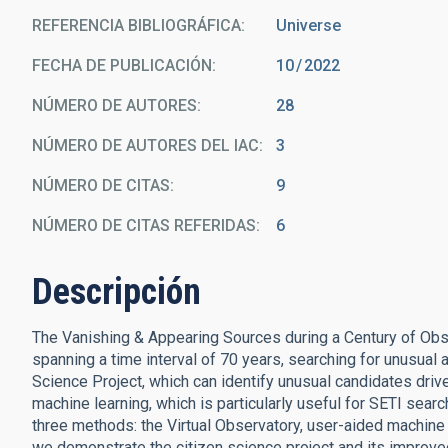
REFERENCIA BIBLIOGRÁFICA
Universe
FECHA DE PUBLICACIÓN:
10
2022
NÚMERO DE AUTORES
28
NÚMERO DE AUTORES DEL IAC
3
NÚMERO DE CITAS
9
NÚMERO DE CITAS REFERIDAS
6
Descripción
The Vanishing & Appearing Sources during a Century of Obs
spanning a time interval of 70 years, searching for unusual
Science Project, which can identify unusual candidates driv
machine learning, which is particularly useful for SETI se
three methods: the Virtual Observatory, user-aided machine 
we demonstrate the citizen science project and its improve