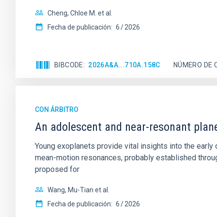
Cheng, Chloe M. et al.
Fecha de publicación:
6
2026
BIBCODE
2026A&A...710A.158C
NÚMERO DE 
CON ÁRBITRO
An adolescent and near-resonant plan
Young exoplanets provide vital insights into the ear
mean-motion resonances, probably established through
proposed for
Wang, Mu-Tian et al.
Fecha de publicación:
6
2026