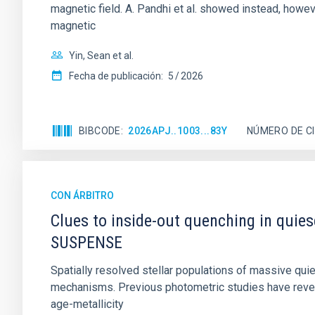
magnetic field. A. Pandhi et al. showed instead, howe
magnetic
Yin, Sean et al.
Fecha de publicación:
5
2026
BIBCODE
2026APJ..1003...83Y
NÚMERO DE C
CON ÁRBITRO
Clues to inside-out quenching in quie
SUSPENSE
Spatially resolved stellar populations of massive qu
mechanisms. Previous photometric studies have reveal
age-metallicity