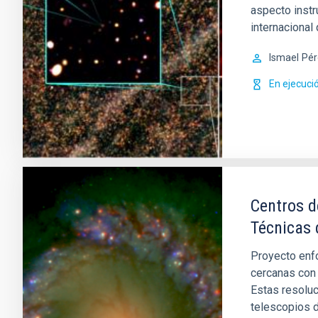
aspecto instr
internacional
Ismael
Pér
En ejecuci
Centros d
Técnicas 
Proyecto enfo
cercanas con 
Estas resoluc
telescopios d