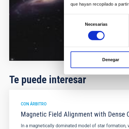
longitudes de
que hayan recopilado a parti
responder a 
Selección
Johan Hen
Necesarias
de
En ejecuci
consentimiento
Denegar
Te puede interesar
CON ÁRBITRO
Magnetic Field Alignment with Dense C
In a magnetically dominated model of star formation,