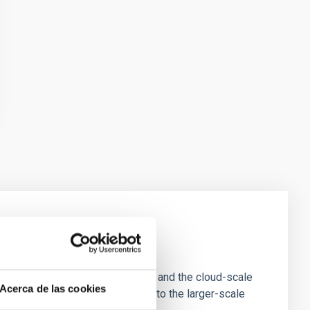
e Scales
tion of star-forming dense cores and the cloud-scale
Acerca de las cookies
tors appear random with respect to the larger-scale