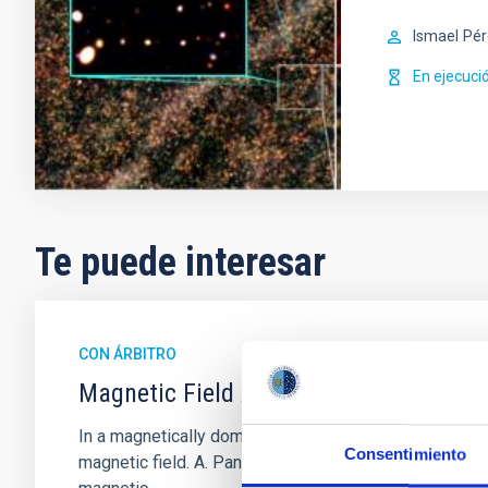
Ismael
Pér
En ejecuci
Te puede interesar
CON ÁRBITRO
Magnetic Field Alignment with Dense C
In a magnetically dominated model of star formation,
Consentimiento
magnetic field. A. Pandhi et al. showed instead, howe