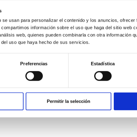
s
b se usan para personalizar el contenido y los anuncios, ofrecer
s, compartimos información sobre el uso que haga del sitio web 
 análisis web, quienes pueden combinarla con otra información q
r del uso que haya hecho de sus servicios.
ITAS
0
Preferencias
Estadística
scent galaxies at 1.2 ≲ z ≲ 2.2: Age, Fe-, an
Permitir la selección
iescent galaxies at cosmic noon provide powerful insights into 
ed that the cores of these galaxies are redder than their outsk