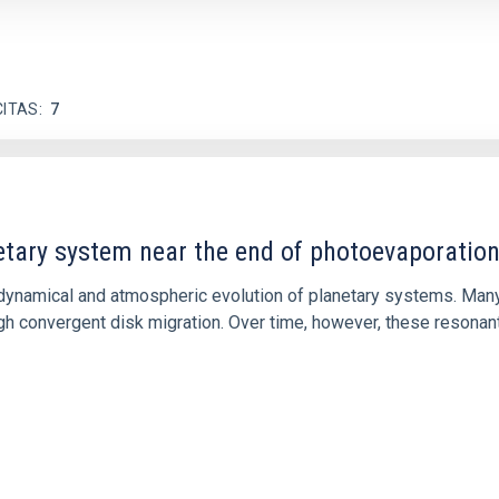
CITAS
7
etary system near the end of photoevaporatio
ly dynamical and atmospheric evolution of planetary systems. Ma
 convergent disk migration. Over time, however, these resonant 