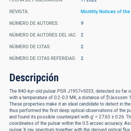
REVISTA
Monthly Notices of the
NÚMERO DE AUTORES
9
NÚMERO DE AUTORES DEL IAC
2
NÚMERO DE CITAS
2
NÚMERO DE CITAS REFERIDAS
2
Descripción
The 840-kyr-old pulsar PSR J1957+5033, detected so far only
with a temperature of 0.2-0.3 MK, a distance of $\lesssim 
These properties make it an ideal candidate to detect in the
thus performed the first deep optical observations of the pu
and found its possible counterpart with g' = 27.63 ± 0.26. T
coordinates of the pulsar within the 0.5 arcsec accuracy. As
pulsar X-ray spectrum together with the derived optical flux