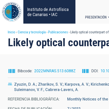
Pasar
al
Instituto de Astrofísica
contenido
de Canarias • IAC
PRESENTACIÓN
principal
Navega
Sobrescribir
Inicio
Ciencia y tecnología
Publicaciones
Likely optical counterpart 
principa
Likely optical counterp
enlaces
de
ayuda
Bibcode
2022MNRAS.513.6088Z
DOI
10.1
a
Zyuzin, D. A.; Zharikov, S. V.; Karpova, A. V.; Kirichenko
la
Suleimanov, V. F.; Cabrera-Lavers, A.
navegación
REFERENCIA BIBLIOGRÁFICA
Monthly Notices of the
FECHA DE PUBLICACIÓN:
7
2022