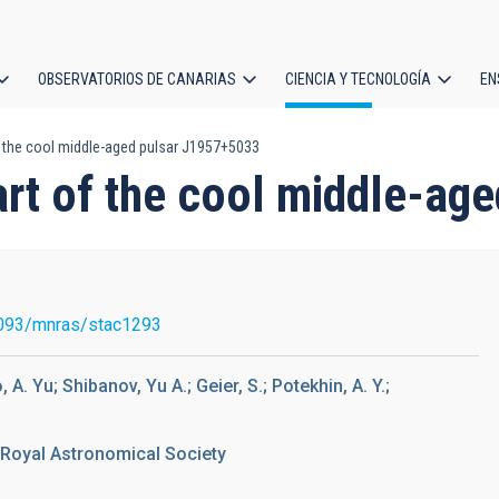
OBSERVATORIOS DE CANARIAS
CIENCIA Y TECNOLOGÍA
EN
ción
of the cool middle-aged pulsar J1957+5033
l
art of the cool middle-a
093/mnras/stac1293
, A. Yu; Shibanov, Yu A.; Geier, S.; Potekhin, A. Y.;
 Royal Astronomical Society