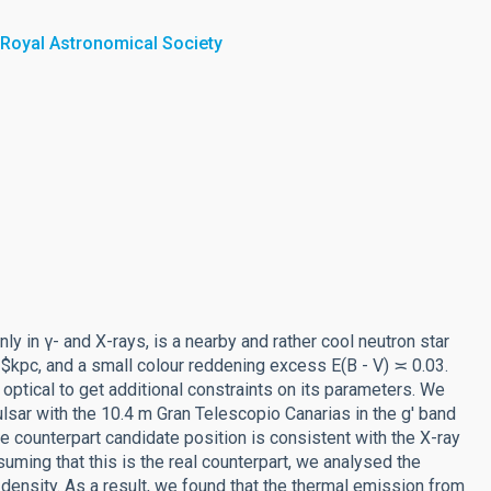
 Royal Astronomical Society
 in γ- and X-rays, is a nearby and rather cool neutron star
1$kpc, and a small colour reddening excess E(B - V) ≍ 0.03.
 optical to get additional constraints on its parameters. We
lsar with the 10.4 m Gran Telescopio Canarias in the g' band
he counterpart candidate position is consistent with the X-ray
suming that this is the real counterpart, we analysed the
 density. As a result, we found that the thermal emission from