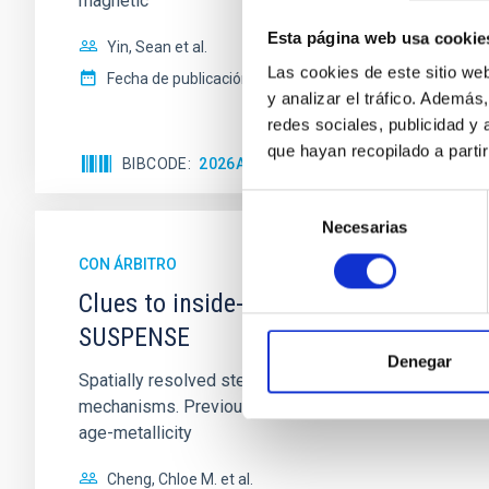
magnetic
Esta página web usa cookie
Yin, Sean et al.
Las cookies de este sitio we
Fecha de publicación:
5
2026
y analizar el tráfico. Ademá
redes sociales, publicidad y
que hayan recopilado a parti
BIBCODE
2026APJ..1003...83Y
NÚMERO DE C
Selección
Necesarias
de
consentimiento
CON ÁRBITRO
Clues to inside-out quenching in quie
SUSPENSE
Denegar
Spatially resolved stellar populations of massive qu
mechanisms. Previous photometric studies have reveal
age-metallicity
Cheng, Chloe M. et al.