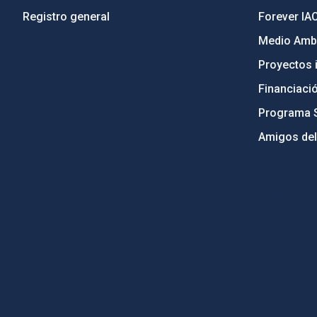
Registro general
Forever IA
Medio Ambi
Proyectos i
Financiaci
Programa 
Amigos del
PostFooter > Newsletter link