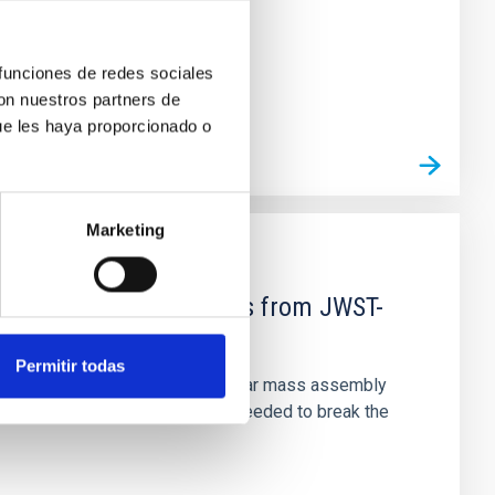
 funciones de redes sociales
con nuestros partners de
ue les haya proporcionado o
Marketing
d Mg-abundance gradients from JWST-
Permitir todas
star-formation quenching and stellar mass assembly
irts. However, spectroscopy is needed to break the