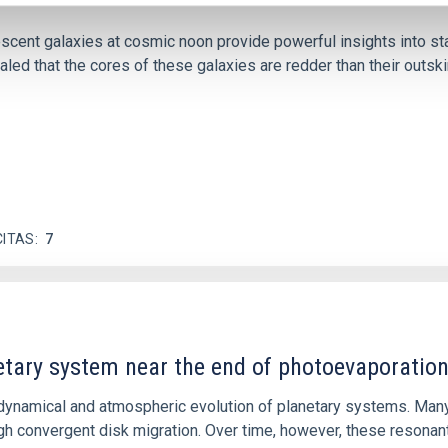
iescent galaxies at cosmic noon provide powerful insights into 
ed that the cores of these galaxies are redder than their outsk
CITAS
7
etary system near the end of photoevaporatio
ly dynamical and atmospheric evolution of planetary systems. Ma
 convergent disk migration. Over time, however, these resonant 