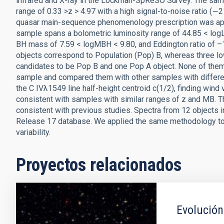
infrared and X-ray in the Lockman-SpReSO Survey. The sampl
range of 0.33 >z > 4.97 with a high signal-to-noise ratio (∼
quasar main-sequence phenomenology prescription was appli
sample spans a bolometric luminosity range of 44.85 < log
BH mass of 7.59 < logMBH < 9.80, and Eddington ratio of –
objects correspond to Population (Pop) B, whereas three low
candidates to be Pop B and one Pop A object. None of them 
sample and compared them with other samples with differen
the C IVλ1549 line half-height centroid c(1/2), finding wind
consistent with samples with similar ranges of z and MB. 
consistent with previous studies. Spectra from 12 objects i
Release 17 database. We applied the same methodology to 
variability.
Proyectos relacionados
Evolución