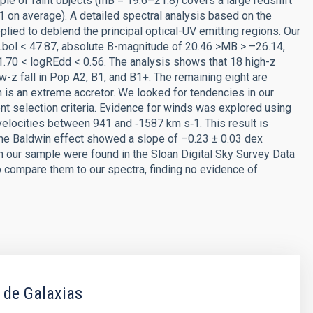
e of faint objects (mB = 19.6–21.8) covers a large redshift
21 on average). A detailed spectral analysis based on the
ed to deblend the principal optical-UV emitting regions. Our
Lbol < 47.87, absolute B-magnitude of 20.46 >MB > –26.14,
1.70 < logREdd < 0.56. The analysis shows that 18 high-z
-z fall in Pop A2, B1, and B1+. The remaining eight are
is an extreme accretor. We looked for tendencies in our
t selection criteria. Evidence for winds was explored using
 velocities between 941 and ‑1587 km s‑1. This result is
The Baldwin effect showed a slope of –0.23 ± 0.03 dex
n our sample were found in the Sloan Digital Sky Survey Data
compare them to our spectra, finding no evidence of
 de Galaxias