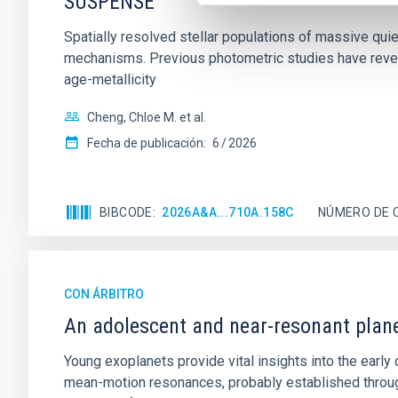
SUSPENSE
Spatially resolved stellar populations of massive qu
mechanisms. Previous photometric studies have reveal
age-metallicity
Cheng, Chloe M. et al.
Fecha de publicación:
6
2026
BIBCODE
2026A&A...710A.158C
NÚMERO DE 
CON ÁRBITRO
An adolescent and near-resonant plan
Young exoplanets provide vital insights into the ear
mean-motion resonances, probably established through