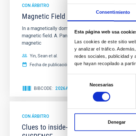
CON ÁRBITRO
Consentimiento
Magnetic Field Alignment with Dense C
In a magnetically dominated model of star formation,
Esta página web usa cookie
magnetic field. A. Pandhi et al. showed instead, howe
Las cookies de este sitio we
magnetic
y analizar el tráfico. Ademá
Yin, Sean et al.
redes sociales, publicidad y
que hayan recopilado a parti
Fecha de publicación:
5
2026
Selección
Necesarias
de
BIBCODE
2026APJ..1003...83Y
NÚMERO DE C
consentimiento
CON ÁRBITRO
Denegar
Clues to inside-out quenching in quie