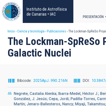
Pasar
al
Instituto de Astrofísica
contenido
de Canarias • IAC
PRESENTACIÓN
principal
Navega
Sobrescribir
Inicio
Ciencia y tecnología
Publicaciones
The Lockman-SpReSo Project.
principa
The Lockman-SpReSo Pro
enlaces
Galactic Nuclei
de
ayuda
a
Bibcode
2025ApJ...990..216N
DOI
10.3847
la
Negrete, Castalia Alenka; Ibarra-Medel, Héctor J.; Ben
navegación
González, J. Jesús; Cepa, Jordi; Padilla-Torres, Carm
Martín; Jenaro-Ballesteros, Nancy; Miyaji, Takamitsu