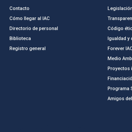
Contacto
Legislació
Cómo llegar al IAC
Transparen
Directorio de personal
Código étic
Biblioteca
Igualdad y 
Registro general
Forever IA
Medio Ambi
Proyectos i
Financiaci
Programa 
Amigos del
PostFooter > Newsletter link