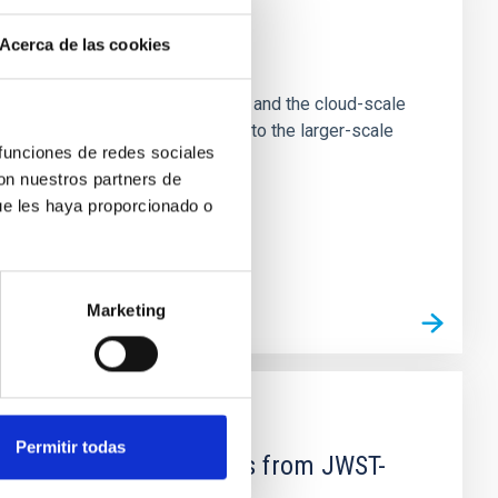
Acerca de las cookies
e Scales
tion of star-forming dense cores and the cloud-scale
tors appear random with respect to the larger-scale
 funciones de redes sociales
con nuestros partners de
ue les haya proporcionado o
Marketing
Permitir todas
d Mg-abundance gradients from JWST-