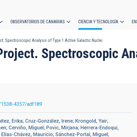
OBSERVATORIOS DE CANARIAS
CIENCIA Y TECNOLOGÍA
EN
ción
 Spectroscopic Analysis of Type 1 Active Galactic Nuclei
l
ject. Spectroscopic Anal
/1538-4357/adf189
ítez, Erika; Cruz-González, Irene; Krongold, Yair;
en; Cerviño, Miguel; Povic, Mirjana; Herrera-Endoqui,
; Elías-Chávez, Mauricio; Sánchez-Portal, Miguel;