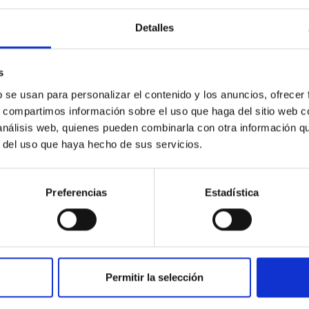
Detalles
ores in the Transition between Cloud and Cor
 we expect to see alignments between the magnetic field orienta
s
ver, that the orientation of cores and their angular momentum vec
b se usan para personalizar el contenido y los anuncios, ofrecer
s, compartimos información sobre el uso que haga del sitio web 
 análisis web, quienes pueden combinarla con otra información q
r del uso que haya hecho de sus servicios.
Preferencias
Estadística
ITAS
0
Permitir la selección
scent galaxies at 1.2 ≲ z ≲ 2.2: Age, Fe-, an