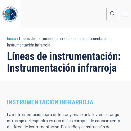
Pasar
al
contenido
principal
Sobrescribir
Inicio
Lineas de instrumentacion
Líneas de instrumentación:
Instrumentación infrarroja
enlaces
Líneas de instrumentación:
de
Instrumentación infrarroja
ayuda
a
la
navegación
INSTRUMENTACIÓN INFRARROJA
La instrumentación para detectar y analizar la luz en el rango
infrarrojo del espectro es uno de los campos de conocimiento
del Área de Instrumentación. El diseño y construcción de