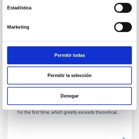
Barnard's star is a red dwarf, and has the largest
Estadística
proper motion (apparent motion across the sky) of all
known stars. At a distance of 1.8 parsecs1, it is the...
Marketing
Permitir todas
PUBLICACIÓN
Permitir la selección
A Case against a Significant Detection of
Precession in the Galactic Warp
Denegar
Recent studies of warp kinematics using Gaia DR2
data have produced detections of warp precession
for the first time, which greatly exceeds theoretical...