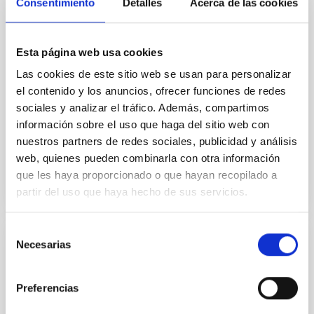
Consentimiento
Detalles
Acerca de las cookies
A biconical ionised gas outflow and
evidence of positive feedback in NGC
Esta página web usa cookies
7172 uncovered by MIRI/JWST
Las cookies de este sitio web se usan para personalizar
We present observations of the type-2 Seyfert NGC
el contenido y los anuncios, ofrecer funciones de redes
7172 obtained with the medium-resolution
sociales y analizar el tráfico. Además, compartimos
spectrometer (MRS) of the Mid-Infrared Instrument
información sobre el uso que haga del sitio web con
(MIRI) on board the...
nuestros partners de redes sociales, publicidad y análisis
web, quienes pueden combinarla con otra información
que les haya proporcionado o que hayan recopilado a
partir del uso que haya hecho de sus servicios.
Selección
Necesarias
de
PUBLICACIÓN
consentimiento
A candidate super-Earth planet orbiting
Preferencias
near the snow line of Barnard's star