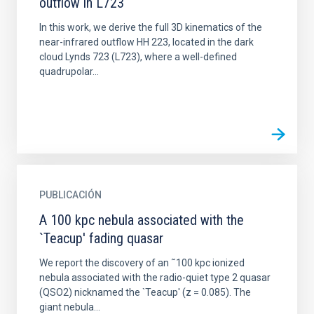
outflow in L723
In this work, we derive the full 3D kinematics of the
near-infrared outflow HH 223, located in the dark
cloud Lynds 723 (L723), where a well-defined
quadrupolar...
PUBLICACIÓN
A 100 kpc nebula associated with the
`Teacup' fading quasar
We report the discovery of an ˜100 kpc ionized
nebula associated with the radio-quiet type 2 quasar
(QSO2) nicknamed the `Teacup' (z = 0.085). The
giant nebula...