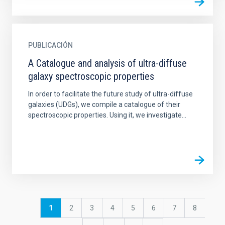
PUBLICACIÓN
A Catalogue and analysis of ultra-diffuse
galaxy spectroscopic properties
In order to facilitate the future study of ultra-diffuse
galaxies (UDGs), we compile a catalogue of their
spectroscopic properties. Using it, we investigate...
Paginación
Página
1
Página
2
Página
3
Página
4
Página
5
Página
6
Página
7
Página
8
actual