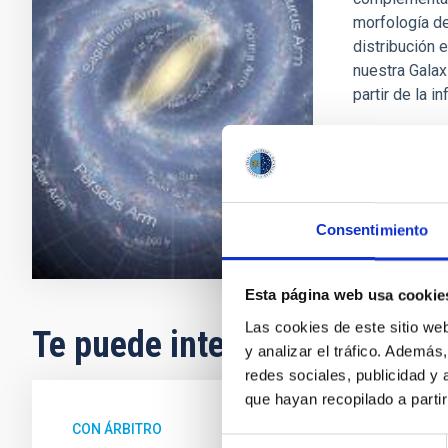
morfología de
distribución 
nuestra Galax
partir de la i
Martín
Lóp
Cerrado
Consentimiento
Esta página web usa cookie
Las cookies de este sitio we
Te puede interesar
y analizar el tráfico. Ademá
redes sociales, publicidad y
que hayan recopilado a parti
CON ÁRBITRO
Selección