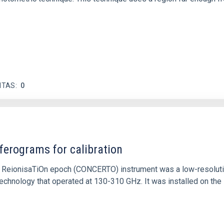
ITAS
0
ferograms for calibration
 and ReionisaTiOn epoch (CONCERTO) instrument was a low-resolu
echnology that operated at 130-310 GHz. It was installed on the