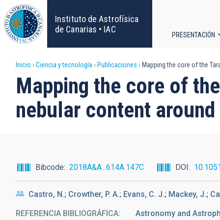
Pasar
al
Instituto de Astrofísica
contenido
de Canarias • IAC
PRESENTACIÓN
principal
Navega
Sobrescribir
Inicio
Ciencia y tecnología
Publicaciones
Mapping the core of the Tara
principa
Mapping the core of the
enlaces
nebular content around
de
ayuda
a
Bibcode
2018A&A...614A.147C
DOI
10.105
la
Castro, N.; Crowther, P. A.; Evans, C. J.; Mackey, J.; Ca
navegación
REFERENCIA BIBLIOGRÁFICA
Astronomy and Astrophy