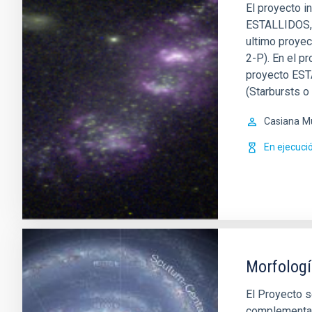
El proyecto i
ESTALLIDOS, f
ultimo proye
2-P). En el p
proyecto EST
(Starbursts o
Casiana
M
En ejecuci
Morfologí
El Proyecto s
complementari