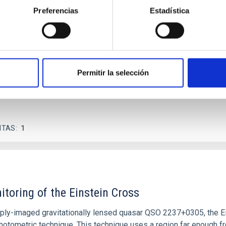
 on the inner dark matter density slopes of ga
Preferencias
Estadística
r formation histories (SFHs) and the inner dark matter density pr
star formation influence the formation of cored versus cuspy da
Permitir la selección
ITAS
1
itoring of the Einstein Cross
ply-imaged gravitationally lensed quasar QSO 2237+0305, the Ein
otometric technique. This technique uses a region far enough f