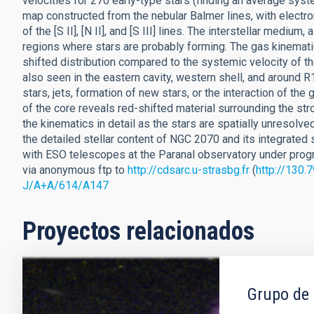
velocities for 270 early-type stars (finding an average sys
map constructed from the nebular Balmer lines, with electr
of the [S II], [N II], and [S III] lines. The interstellar mediu
regions where stars are probably forming. The gas kinematic
shifted distribution compared to the systemic velocity of t
also seen in the eastern cavity, western shell, and around
stars, jets, formation of new stars, or the interaction of th
of the core reveals red-shifted material surrounding the st
the kinematics in detail as the stars are spatially unresolve
the detailed stellar content of NGC 2070 and its integrated
with ESO telescopes at the Paranal observatory under prog
via anonymous ftp to
http://cdsarc.u-strasbg.fr
(
http://130.
J/A+A/614/A147
Proyectos relacionados
Grupo de 