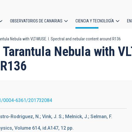
OBSERVATORIOS DE CANARIAS
CIENCIA Y TECNOLOGÍA
EN
ción
ntula Nebula with VLT-MUSE. I. Spectral and nebular content around R136
l
 Tarantula Nebula with VL
 R136
1/0004-6361/201732084
stro-Rodriguez, N.; Vink, J. S.; Melnick, J.; Selman, F.
sics, Volume 614, id.A147, 12 pp.