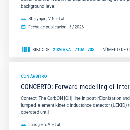
background level
Shalyapin, V. N. et al.
Fecha de publicación:
6
2026
BIBCODE
2026A&A...710A..70S
NÚMERO DE C
CON ÁRBITRO
CONCERTO: Forward modelling of inter
Context. The CarbON [CII] line in post-rEionisation
lumped-element kinetic inductance detector (LEKID) t
operated until
Lundgren, A. et al.