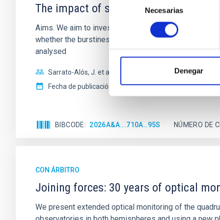
The impact of star formation histories
Necesarias
de
consentimiento
Aims. We aim to investigate the connection between sta
whether the burstiness and temporal distribution of 
analysed
Denegar
Sarrato-Alós, J. et al.
Fecha de publicación:
6
2026
BIBCODE
2026A&A...710A..95S
NÚMERO DE C
CON ÁRBITRO
Joining forces: 30 years of optical mon
We present extended optical monitoring of the quadru
observatories in both hemispheres and using a new ph