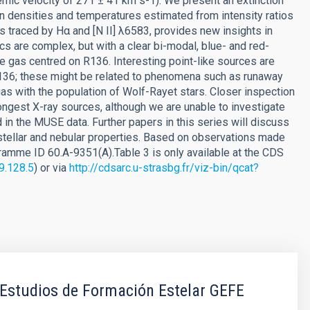
temic velocity of 271 ± 41 km s-1). We present an extinction
on densities and temperatures estimated from intensity ratios
m, as traced by Hα and [N II] λ6583, provides new insights in
s are complex, but with a clear bi-modal, blue- and red-
he gas centred on R136. Interesting point-like sources are
 R136; these might be related to phenomena such as runaway
e gas with the population of Wolf-Rayet stars. Closer inspection
rongest X-ray sources, although we are unable to investigate
d in the MUSE data. Further papers in this series will discuss
 stellar and nebular properties. Based on observations made
ramme ID 60.A-9351(A).Table 3 is only available at the CDS
79.128.5
) or via
http://cdsarc.u-strasbg.fr/viz-bin/qcat?
Estudios de Formación Estelar GEFE