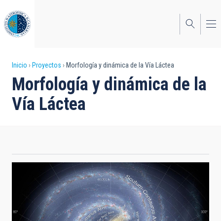
Pasar
al
contenido
principal
Sobrescribir
Inicio
Proyectos
Morfología y dinámica de la Vía Láctea
Morfología y dinámica de la
enlaces
Vía Láctea
de
ayuda
a
la
navegación