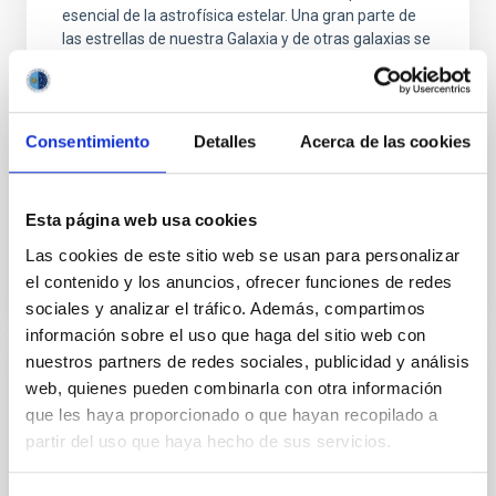
esencial de la astrofísica estelar. Una gran parte de
las estrellas de nuestra Galaxia y de otras galaxias se
ha formado en sistemas binarios o múltiples, por lo
que entender la estructura y evolución de estos
sistemas es importante desde el punto de vista
estelar y galáctico. Un aspecto en el que
Consentimiento
Detalles
Acerca de las cookies
Pablo
Rodríguez Gil
En ejecución
Esta página web usa cookies
Las cookies de este sitio web se usan para personalizar
el contenido y los anuncios, ofrecer funciones de redes
sociales y analizar el tráfico. Además, compartimos
información sobre el uso que haga del sitio web con
nuestros partners de redes sociales, publicidad y análisis
web, quienes pueden combinarla con otra información
Evolución cósmica de galaxias análogas a
que les haya proporcionado o que hayan recopilado a
la Vía Láctea (CEMWAY)
partir del uso que haya hecho de sus servicios.
Nuestro conocimiento sobre la Vía Láctea ha
aumentado muchísimo en la última década. Vivimos