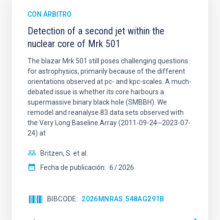
CON ÁRBITRO
Detection of a second jet within the
nuclear core of Mrk 501
The blazar Mrk 501 still poses challenging questions
for astrophysics, primarily because of the different
orientations observed at pc- and kpc-scales. A much-
debated issue is whether its core harbours a
supermassive binary black hole (SMBBH). We
remodel and reanalyse 83 data sets observed with
the Very Long Baseline Array (2011-09-24─2023-07-
24) at
Britzen, S. et al.
Fecha de publicación:
6
2026
BIBCODE
2026MNRAS.548AG291B