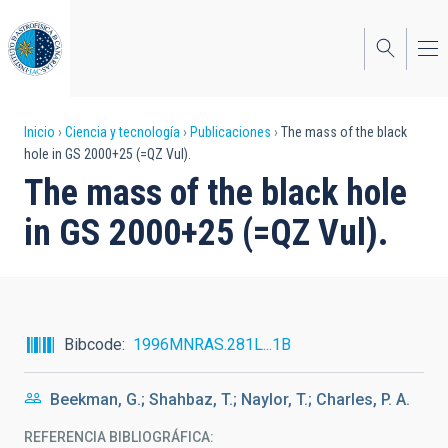
Pasar
al
contenido
principal
Sobrescribir
Inicio
Ciencia y tecnología
Publicaciones
The mass of the black
hole in GS 2000+25 (=QZ Vul).
enlaces
The mass of the black hole
de
in GS 2000+25 (=QZ Vul).
ayuda
a
la
navegación
Bibcode
1996MNRAS.281L...1B
Beekman, G.; Shahbaz, T.; Naylor, T.; Charles, P. A.
REFERENCIA BIBLIOGRÁFICA