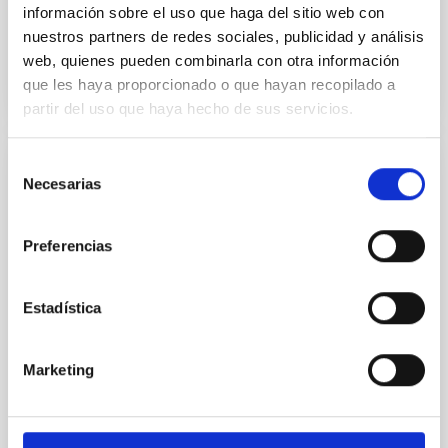
información sobre el uso que haga del sitio web con
nuestros partners de redes sociales, publicidad y análisis
BIBCODE
2026MNRAS.549G1013C
web, quienes pueden combinarla con otra información
que les haya proporcionado o que hayan recopilado a
NÚMERO DE CITAS
0
partir del uso que haya hecho de sus servicios.
Selección
CON ÁRBITRO
Necesarias
de
The Discovery of Five Hot Jupiters by
consentimiento
TESS
Preferencias
Despite decades of research on hot Jupiters, there
are still several theories for their formation. Perhaps
Estadística
hot Jupiters form in several ways. Atmospheric and
dynamical studies have the capability to constrain
the formation scenarios. However, potential targets
Marketing
have to be well characterized before these
observations can further constrain the
Guenther, Eike W. et al.