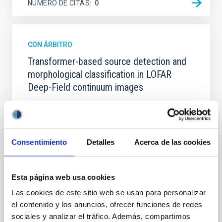
NÚMERO DE CITAS
0
CON ÁRBITRO
Transformer-based source detection and
morphological classification in LOFAR
Deep-Field continuum images
Radio source detection and morphological
classification are fundamental for exploiting the
scientific potential of modern radio continuum
surveys. However, the rapidly increasing data
Consentimiento
Detalles
Acerca de las cookies
volumes and the wide diversity of radio morphologies
make traditional visual inspection infeasible and pose
significant challenges for automated source finding.
Esta página web usa cookies
We
Las cookies de este sitio web se usan para personalizar
Chen, Guangwen et al.
el contenido y los anuncios, ofrecer funciones de redes
Fecha de publicación:
7
2026
sociales y analizar el tráfico. Además, compartimos