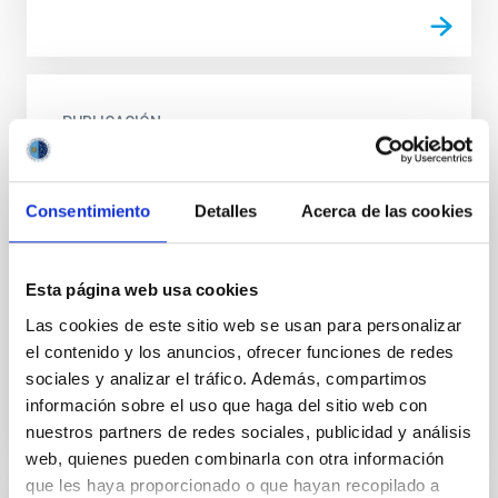
PUBLICACIÓN
Parameter estimates for the orbits of M
32 and NGC 205 about the centre of mass
Consentimiento
Detalles
Acerca de las cookies
of the M 31 system
The authors used simple kinematic, dynamic and
geometrical assumptions to infer the orbital
Esta página web usa cookies
parameters of M32 and NGC 205 about M31. They
Las cookies de este sitio web se usan para personalizar
find that both...
el contenido y los anuncios, ofrecer funciones de redes
sociales y analizar el tráfico. Además, compartimos
información sobre el uso que haga del sitio web con
nuestros partners de redes sociales, publicidad y análisis
web, quienes pueden combinarla con otra información
que les haya proporcionado o que hayan recopilado a