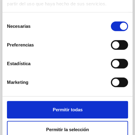
partir del uso que haya hecho de sus servicios.
PUBLICACIÓN
Study of Some Dynamical Phenomena in
Selección
the Solar System
Necesarias
de
consentimiento
The number of minor bodies in the Solar System is
continuing to increase. More than 30,000 asteroids
Preferencias
have been discovered by 1996, and about 7,000 have
been...
Estadística
Marketing
PUBLICACIÓN
Permitir todas
The mass of the black hole in GS 2000+25
(=QZ Vul).
Permitir la selección