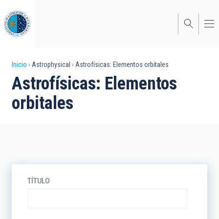
Pasar
al
contenido
principal
Sobrescribir
Inicio
Astrophysical
Astrofísicas: Elementos orbitales
Astrofísicas: Elementos
enlaces
orbitales
de
ayuda
a
la
navegación
TÍTULO