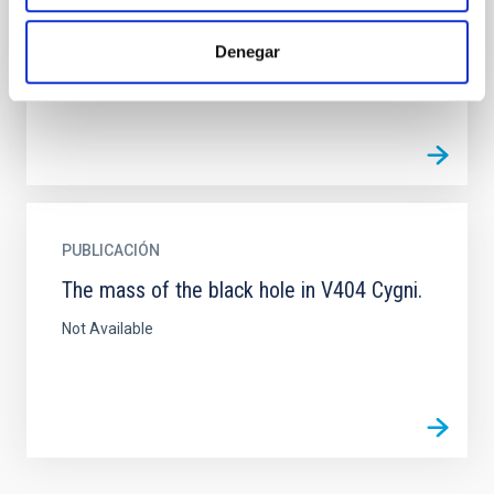
The authors report the first infrared light curve of GS
2000+25. By modelling the brightness variations as
Denegar
ellipsoidal modulations of the secondary star, the...
PUBLICACIÓN
The mass of the black hole in V404 Cygni.
Not Available