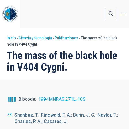
Pasar
al
contenido
principal
Sobrescribir
Inicio
Ciencia y tecnología
Publicaciones
The mass of the black
hole in V404 Cygni.
enlaces
The mass of the black hole
de
in V404 Cygni.
ayuda
a
la
navegación
Bibcode
1994MNRAS.271L..10S
Shahbaz, T.; Ringwald, F. A.; Bunn, J. C.; Naylor, T.;
Charles, P. A.; Casares, J.