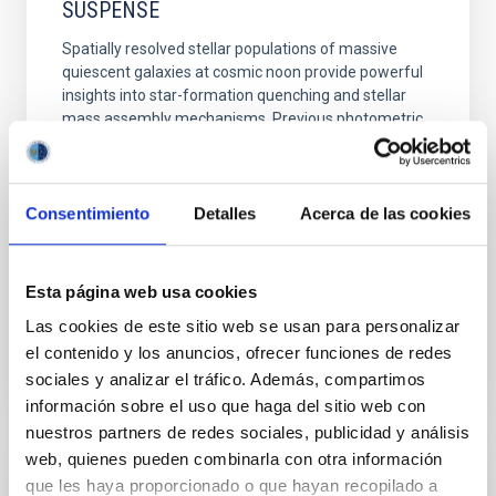
SUSPENSE
Spatially resolved stellar populations of massive
quiescent galaxies at cosmic noon provide powerful
insights into star-formation quenching and stellar
mass assembly mechanisms. Previous photometric
studies have revealed that the cores of these
galaxies are redder than their outskirts. However,
spectroscopy is needed to break the age-metallicity
Consentimiento
Detalles
Acerca de las cookies
Cheng, Chloe M. et al.
Fecha de publicación:
6
2026
Esta página web usa cookies
Las cookies de este sitio web se usan para personalizar
BIBCODE
2026A&A...710A.158C
el contenido y los anuncios, ofrecer funciones de redes
sociales y analizar el tráfico. Además, compartimos
NÚMERO DE CITAS
7
información sobre el uso que haga del sitio web con
nuestros partners de redes sociales, publicidad y análisis
web, quienes pueden combinarla con otra información
CON ÁRBITRO
que les haya proporcionado o que hayan recopilado a