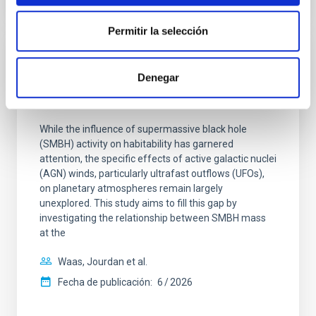
NÚMERO DE CITAS
0
Permitir la selección
SIN ÁRBITRO
Denegar
The impact of Active Galactic Nuclei on
Habitable Worlds
While the influence of supermassive black hole
(SMBH) activity on habitability has garnered
attention, the specific effects of active galactic nuclei
(AGN) winds, particularly ultrafast outflows (UFOs),
on planetary atmospheres remain largely
unexplored. This study aims to fill this gap by
investigating the relationship between SMBH mass
at the
Waas, Jourdan et al.
Fecha de publicación:
6
2026