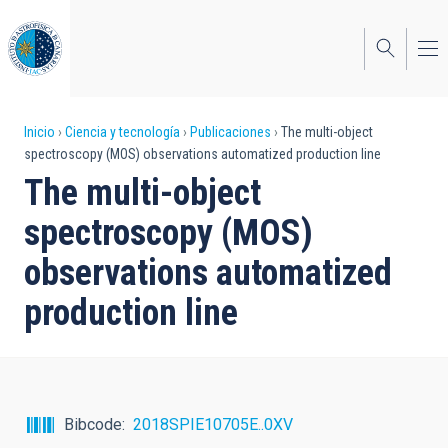
Pasar
al
contenido
principal
Sobrescribir
Inicio
Ciencia y tecnología
Publicaciones
The multi-object
spectroscopy (MOS) observations automatized production line
enlaces
The multi-object
de
spectroscopy (MOS)
ayuda
observations automatized
a
production line
la
navegación
Bibcode
2018SPIE10705E..0XV