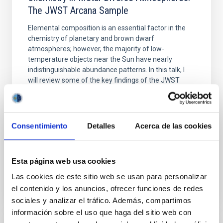
The JWST Arcana Sample
Elemental composition is an essential factor in the
chemistry of planetary and brown dwarf
atmospheres; however, the majority of low-
temperature objects near the Sun have nearly
indistinguishable abundance patterns. In this talk, I
will review some of the key findings of the JWST
Cycle 3 "Arcana of the Ancients" program, which
obtained NIRSpec and
Burgasser, Adam et al.
Consentimiento
Detalles
Acerca de las cookies
Fecha de publicación:
6
2026
Esta página web usa cookies
BIBCODE
2026ASTCS..1110204B
Las cookies de este sitio web se usan para personalizar
el contenido y los anuncios, ofrecer funciones de redes
NÚMERO DE CITAS
0
sociales y analizar el tráfico. Además, compartimos
información sobre el uso que haga del sitio web con