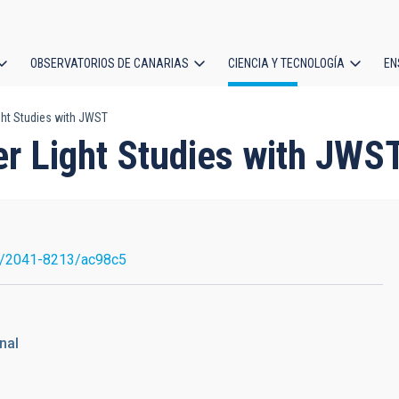
OBSERVATORIOS DE CANARIAS
CIENCIA Y TECNOLOGÍA
EN
ción
ght Studies with JWST
l
er Light Studies with JWS
7/2041-8213/ac98c5
nal