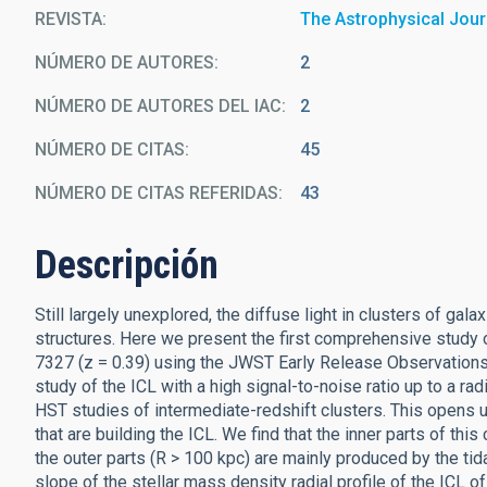
REVISTA
The Astrophysical Jour
NÚMERO DE AUTORES
2
NÚMERO DE AUTORES DEL IAC
2
NÚMERO DE CITAS
45
NÚMERO DE CITAS REFERIDAS
43
Descripción
Still largely unexplored, the diffuse light in clusters of ga
structures. Here we present the first comprehensive study o
7327 (z = 0.39) using the JWST Early Release Observations
study of the ICL with a high signal-to-noise ratio up to a ra
HST studies of intermediate-redshift clusters. This opens u
that are building the ICL. We find that the inner parts of this
the outer parts (R > 100 kpc) are mainly produced by the tida
slope of the stellar mass density radial profile of the ICL of