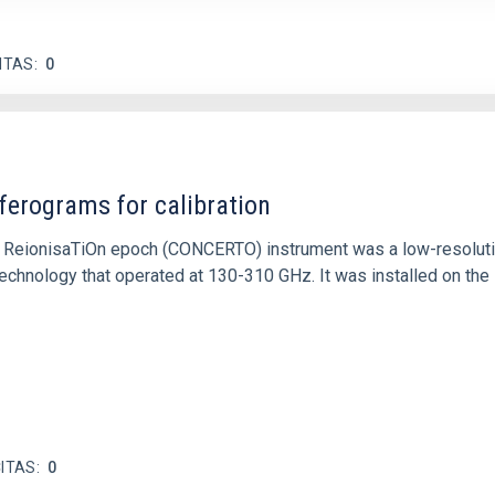
ITAS
0
ferograms for calibration
 and ReionisaTiOn epoch (CONCERTO) instrument was a low-resolu
echnology that operated at 130-310 GHz. It was installed on the
ITAS
0