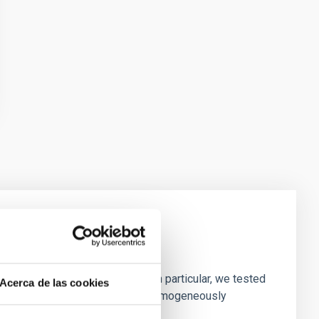
laxies
ofiles of simulated galaxies. In particular, we tested
Acerca de las cookies
rk matter profiles. Methods. We homogeneously