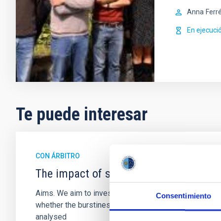
Anna
Ferr
En ejecuci
Te puede interesar
CON ÁRBITRO
The impact of star formation histories
Aims. We aim to investigate the connection between sta
Consentimiento
whether the burstiness and temporal distribution of 
analysed