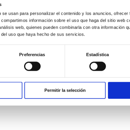
s
b se usan para personalizar el contenido y los anuncios, ofrecer
s, compartimos información sobre el uso que haga del sitio web 
 análisis web, quienes pueden combinarla con otra información q
r del uso que haya hecho de sus servicios.
ITAS
1
Preferencias
Estadística
itoring of the Einstein Cross
ply-imaged gravitationally lensed quasar QSO 2237+0305, the Ein
Permitir la selección
otometric technique. This technique uses a region far enough f