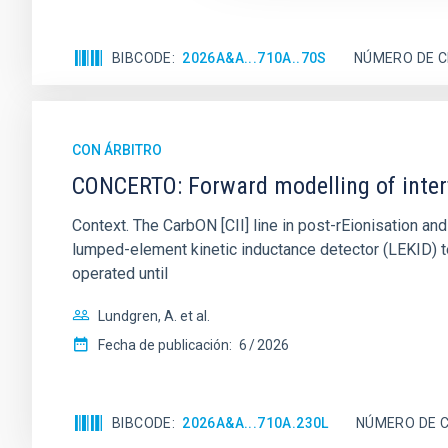
BIBCODE
2026A&A...710A..70S
NÚMERO DE C
CON ÁRBITRO
CONCERTO: Forward modelling of inter
Context. The CarbON [CII] line in post-rEionisation
lumped-element kinetic inductance detector (LEKID) t
operated until
Lundgren, A. et al.
Fecha de publicación:
6
2026
BIBCODE
2026A&A...710A.230L
NÚMERO DE C