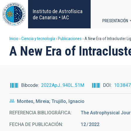
Pasar
al
Instituto de Astrofísica
contenido
de Canarias • IAC
PRESENTACIÓN
principal
Navega
Sobrescribir
Inicio
Ciencia y tecnología
Publicaciones
A New Era of Intracluster Li
principa
A New Era of Intraclust
enlaces
de
ayuda
Bibcode
2022ApJ...940L..51M
DOI
10.384
a
Montes, Mireia; Trujillo, Ignacio
la
REFERENCIA BIBLIOGRÁFICA
The Astrophysical Jour
navegación
FECHA DE PUBLICACIÓN:
12
2022