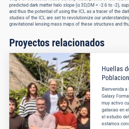
predicted dark matter halo slope (α 3D,DM = -2.6 to -2), su
and thus the potential of using the ICL as a tracer of the da
studies of the ICL are set to revolutionize our understanding
gravitational lensing mass maps of these structures and thus
Proyectos relacionados
Huellas d
Poblacion
Bienvenida a 
Galaxy Format
muy activo cu
galaxias en e
el estudio de
estamos con