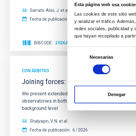
Esta página web usa cookie
Sarrato-Alós, J. et al.
Las cookies de este sitio we
Fecha de publicación:
6
2026
y analizar el tráfico. Ademá
redes sociales, publicidad y
que hayan recopilado a parti
BIBCODE
2026A&A...710A..95S
NÚMERO DE C
Selección
Necesarias
de
consentimiento
CON ÁRBITRO
Joining forces: 30 years of optical mon
We present extended optical monitoring of the quadru
Denegar
observatories in both hemispheres and using a new ph
background level
Shalyapin, V. N. et al.
Fecha de publicación:
6
2026