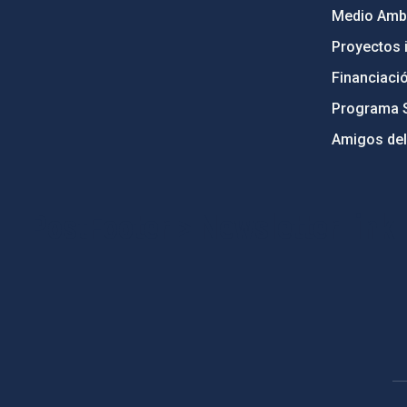
Medio Ambi
Proyectos i
Financiaci
Programa 
Amigos del
PostFooter > Newsletter link