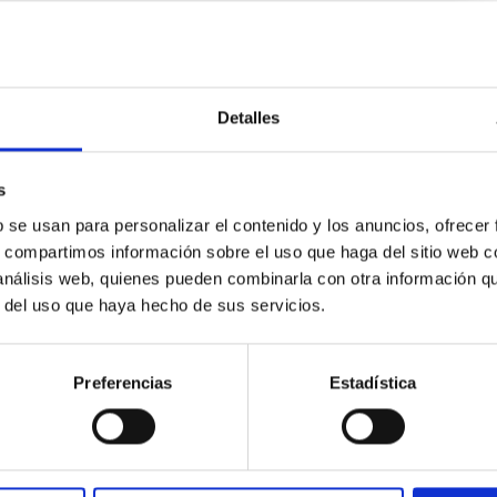
Detalles
s
ores in the Transition between Cloud and Cor
b se usan para personalizar el contenido y los anuncios, ofrecer
 we expect to see alignments between the magnetic field orienta
s, compartimos información sobre el uso que haga del sitio web 
ver, that the orientation of cores and their angular momentum vec
 análisis web, quienes pueden combinarla con otra información q
r del uso que haya hecho de sus servicios.
Preferencias
Estadística
ITAS
0