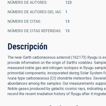
NÚMERO DE AUTORES
123
NÚMERO DE AUTORES DEL IAC
1
NÚMERO DE CITAS
13
NÚMERO DE CITAS REFERIDAS
13
Descripción
The near-Earth carbonaceous asteroid (162173) Ryugu is exp
provide information on the origin of Earth’s volatiles. Sam
measured noble gas and nitrogen isotopes in Ryugu sample
primordial components, incorporated during Solar System fo
Ivuna-type carbonaceous (CI) chondrite meteorites. Several 
abundances among the samples. Our measurements support 
Noble gases produced by galactic cosmic rays, indicating a
record the recent irradiation history of Ryugu after it migrated