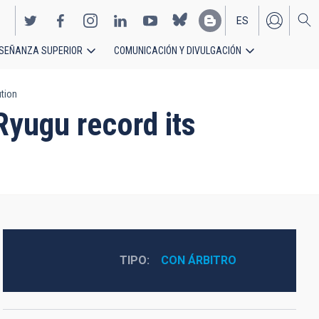
ES
SEÑANZA SUPERIOR
COMUNICACIÓN Y DIVULGACIÓN
EN
ution
Ryugu record its
TIPO
CON ÁRBITRO