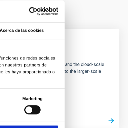
Acerca de las cookies
e Scales
 funciones de redes sociales
tion of star-forming dense cores and the cloud-scale
con nuestros partners de
tors appear random with respect to the larger-scale
ue les haya proporcionado o
Marketing