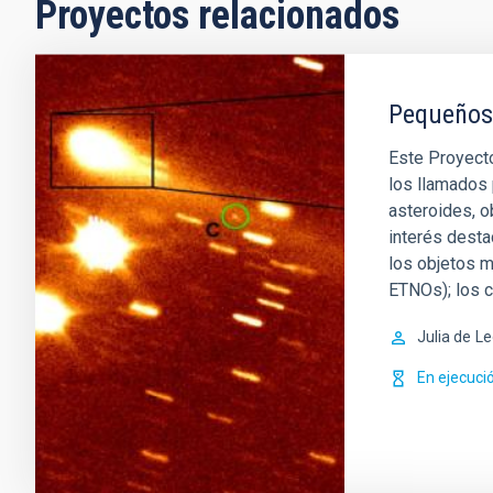
Proyectos relacionados
Pequeños 
Este Proyect
los llamados 
asteroides, o
interés desta
los objetos 
ETNOs); los 
Julia de
Le
En ejecuci