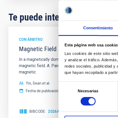
Te puede interesar
Consentimiento
CON ÁRBITRO
Esta página web usa cookie
Magnetic Field Alignment with Dense C
Las cookies de este sitio we
In a magnetically dominated model of star formation,
y analizar el tráfico. Ademá
magnetic field. A. Pandhi et al. showed instead, howe
redes sociales, publicidad y
magnetic
que hayan recopilado a parti
Yin, Sean et al.
Selección
Necesarias
de
Fecha de publicación:
5
2026
consentimiento
BIBCODE
2026APJ..1003...83Y
NÚMERO DE C