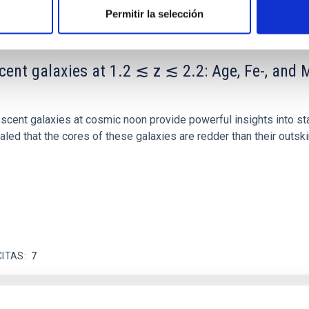
Permitir la selección
scent galaxies at 1.2 ≲ z ≲ 2.2: Age, Fe-, an
iescent galaxies at cosmic noon provide powerful insights into 
ed that the cores of these galaxies are redder than their outsk
CITAS
7