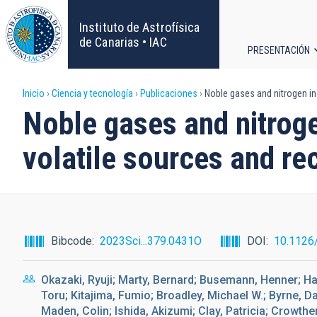
Pasar
al
Instituto de Astrofísica
contenido
de Canarias • IAC
PRESENTACIÓN
principal
Navega
Sobrescribir
Inicio
Ciencia y tecnología
Publicaciones
Noble gases and nitrogen in 
principa
Noble gases and nitroge
enlaces
volatile sources and re
de
ayuda
a
Bibcode
2023Sci...379.0431O
DOI
10.1126
la
Okazaki, Ryuji; Marty, Bernard; Busemann, Henner; Ha
navegación
Toru; Kitajima, Fumio; Broadley, Michael W.; Byrne, Davi
Maden, Colin; Ishida, Akizumi; Clay, Patricia; Crowth