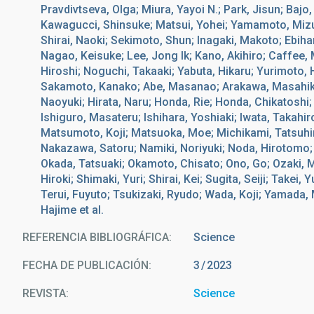
Pravdivtseva, Olga; Miura, Yayoi N.; Park, Jisun; Bajo
Kawagucci, Shinsuke; Matsui, Yohei; Yamamoto, Mizuki
Shirai, Naoki; Sekimoto, Shun; Inagaki, Makoto; Ebihar
Nagao, Keisuke; Lee, Jong Ik; Kano, Akihiro; Caffee
Hiroshi; Noguchi, Takaaki; Yabuta, Hikaru; Yurimoto,
Sakamoto, Kanako; Abe, Masanao; Arakawa, Masahiko;
Naoyuki; Hirata, Naru; Honda, Rie; Honda, Chikatoshi; H
Ishiguro, Masateru; Ishihara, Yoshiaki; Iwata, Takahi
Matsumoto, Koji; Matsuoka, Moe; Michikami, Tatsuhi
Nakazawa, Satoru; Namiki, Noriyuki; Noda, Hirotomo
Okada, Tatsuaki; Okamoto, Chisato; Ono, Go; Ozaki, 
Hiroki; Shimaki, Yuri; Shirai, Kei; Sugita, Seiji; Takei,
Terui, Fuyuto; Tsukizaki, Ryudo; Wada, Koji; Yamada
Hajime et al.
REFERENCIA BIBLIOGRÁFICA
Science
FECHA DE PUBLICACIÓN:
3
2023
REVISTA
Science