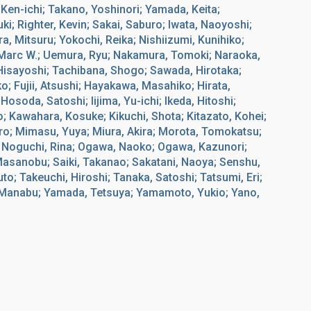
, Ken-ichi; Takano, Yoshinori; Yamada, Keita;
; Righter, Kevin; Sakai, Saburo; Iwata, Naoyoshi;
a, Mitsuru; Yokochi, Reika; Nishiizumi, Kunihiko;
, Marc W.; Uemura, Ryu; Nakamura, Tomoki; Naraoka,
 Hisayoshi; Tachibana, Shogo; Sawada, Hirotaka;
 Fujii, Atsushi; Hayakawa, Masahiko; Hirata,
osoda, Satoshi; Iijima, Yu-ichi; Ikeda, Hitoshi;
ro; Kawahara, Kosuke; Kikuchi, Shota; Kitazato, Kohei;
ro; Mimasu, Yuya; Miura, Akira; Morota, Tomokatsu;
; Noguchi, Rina; Ogawa, Naoko; Ogawa, Kazunori;
Masanobu; Saiki, Takanao; Sakatani, Naoya; Senshu,
 Yuto; Takeuchi, Hiroshi; Tanaka, Satoshi; Tatsumi, Eri;
, Manabu; Yamada, Tetsuya; Yamamoto, Yukio; Yano,