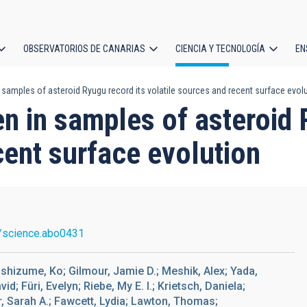
OBSERVATORIOS DE CANARIAS
CIENCIA Y TECNOLOGÍA
EN
ción
samples of asteroid Ryugu record its volatile sources and recent surface evol
l
n in samples of asteroid 
cent surface evolution
/science.abo0431
shizume, Ko; Gilmour, Jamie D.; Meshik, Alex; Yada,
d; Füri, Evelyn; Riebe, My E. I.; Krietsch, Daniela;
er, Sarah A.; Fawcett, Lydia; Lawton, Thomas;