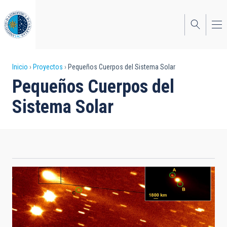
Pasar
al
contenido
principal
Sobrescribir
Inicio
Proyectos
Pequeños Cuerpos del Sistema Solar
Pequeños Cuerpos del
enlaces
Sistema Solar
de
ayuda
a
la
navegación