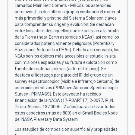
llamados Main Belt Comets - MBCs); los asteroides
primitivos. Los dos últimos grupos contienen el material
más primordial y prístino del Sistema Solar son claves
para comprender su origen y evolución. Se destacan
entre los asteroides aquellos que se acercan a la órbita
de la Tierra (near-Earth asteroids o NEAs), así como los
considerados potencialmente peligrosos (Potentially
Hazardous Asteroids o PHAs). Debido a su cercanía, los
NEAs son los objetos más accesibles al estudio in-situ
con misiones espaciales y su futura explotación como
fuente de materias primas (asteroid mining). Se
destaca el liderazgo por parte del IP del grupo de un
survey espectroscópico (visible e infrarrojo cercano) de
asteroids primitivos (PRIMitive Asteroid Spectroscopic
Survey - PRIMASS). Este proyecto ha recibido
financiación de la NASA (17-PDART17_2-0097, IP: N.
Pinilla-Alonso, 137.000€ - 2 años) para archivar todos
estos espectros (más de 800) en el Small Bodies Node
del NASA Planetary Data System.
Los estudios de composición superficial y propiedades