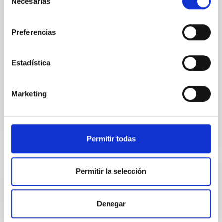
El objetivo general de este proyecto es determinar y
Necesarias
de
estudiar las variaciones espaciales y espectrales en
consentimiento
la temperatura del Fondo Cósmico de Microondas y
en su Polarización en un amplio rango de escalas
Preferencias
angulares que van desde pocos minutos de arco
hasta varios grados. Las fluctuaciones primordiales
Estadística
en la densidad de materia, que dieron origen a
Rafael
Rebolo López
Marketing
En ejecución
Permitir todas
Permitir la selección
Actividad Nuclear en Galaxias: una
Perspectiva 3D del Núcleo y su Entorno
Denegar
Nuestro grupo se divide en dos líneas principales de
investigación. En primer lugar, el estudio de los