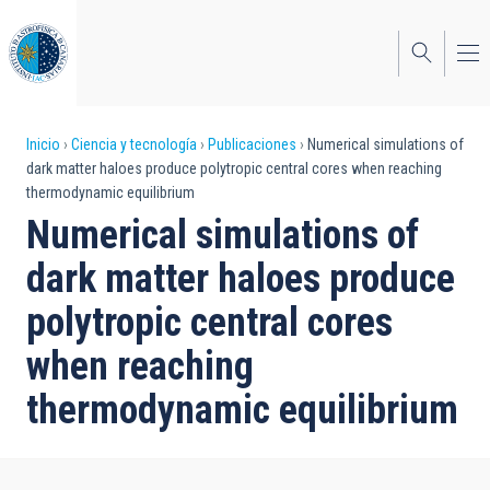
Pasar
al
contenido
principal
Sobrescribir
Inicio
Ciencia y tecnología
Publicaciones
Numerical simulations of
dark matter haloes produce polytropic central cores when reaching
enlaces
thermodynamic equilibrium
de
Numerical simulations of
ayuda
dark matter haloes produce
a
polytropic central cores
la
when reaching
navegación
thermodynamic equilibrium