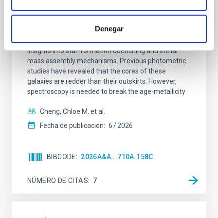
Mg-abundance gradients from JWST-
SUSPENSE
Denegar
Spatially resolved stellar populations of massive
quiescent galaxies at cosmic noon provide powerful
insights into star-formation quenching and stellar
mass assembly mechanisms. Previous photometric
studies have revealed that the cores of these
galaxies are redder than their outskirts. However,
spectroscopy is needed to break the age-metallicity
Cheng, Chloe M. et al.
Fecha de publicación:
6
2026
BIBCODE
2026A&A...710A.158C
NÚMERO DE CITAS
7