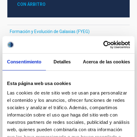
CON ÁRBITRO
Formación y Evolución de Galaxias (FYEG)
Gravitación
Galaxias
Materia oscura
Consentimiento
Detalles
Acerca de las cookies
Te puede interesar
Esta página web usa cookies
CON ÁRBITRO
Las cookies de este sitio web se usan para personalizar
Magnetic Field Alignment with Dense
el contenido y los anuncios, ofrecer funciones de redes
sociales y analizar el tráfico. Además, compartimos
Cores in the Transition between Cloud and
información sobre el uso que haga del sitio web con
Core Scales
nuestros partners de redes sociales, publicidad y análisis
In a magnetically dominated model of star formation,
web, quienes pueden combinarla con otra información
we expect to see alignments between the magnetic
que les haya proporcionado o que hayan recopilado a