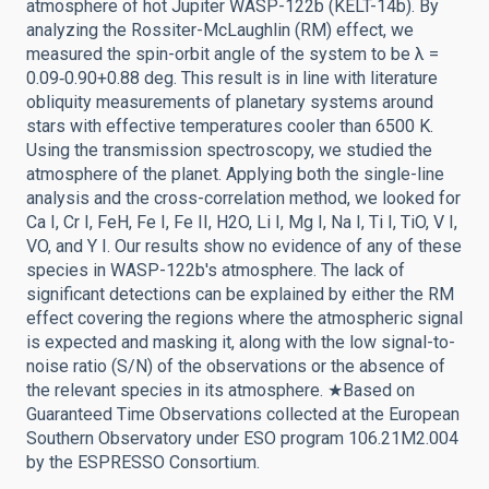
atmosphere of hot Jupiter WASP-122b (KELT-14b). By
analyzing the Rossiter-McLaughlin (RM) effect, we
measured the spin-orbit angle of the system to be λ =
0.09‑0.90+0.88 deg. This result is in line with literature
obliquity measurements of planetary systems around
stars with effective temperatures cooler than 6500 K.
Using the transmission spectroscopy, we studied the
atmosphere of the planet. Applying both the single-line
analysis and the cross-correlation method, we looked for
Ca I, Cr I, FeH, Fe I, Fe II, H2O, Li I, Mg I, Na I, Ti I, TiO, V I,
VO, and Y I. Our results show no evidence of any of these
species in WASP-122b's atmosphere. The lack of
significant detections can be explained by either the RM
effect covering the regions where the atmospheric signal
is expected and masking it, along with the low signal-to-
noise ratio (S/N) of the observations or the absence of
the relevant species in its atmosphere. ★Based on
Guaranteed Time Observations collected at the European
Southern Observatory under ESO program 106.21M2.004
by the ESPRESSO Consortium.