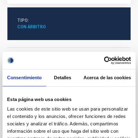
TIPO
CON ÁRBITRO
Sistema Solar y Sistemas Planetarios (SEYSS)
Física estelar e interestelar (FEEI)
Métodos
Técnicas
Consentimiento
Detalles
Acerca de las cookies
Te puede interesar
Esta página web usa cookies
Las cookies de este sitio web se usan para personalizar
el contenido y los anuncios, ofrecer funciones de redes
CON ÁRBITRO
sociales y analizar el tráfico. Además, compartimos
información sobre el uso que haga del sitio web con
Magnetic Field Alignment with Dense