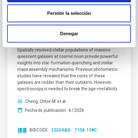
CON ÁRBITRO
Permitir la selección
Clues to inside-out quenching in quiescent
galaxies at 1.2 ≲ z ≲ 2.2: Age, Fe-, and
Mg-abundance gradients from JWST-
Denegar
SUSPENSE
Spatially resolved stellar populations of massive
quiescent galaxies at cosmic noon provide powerful
insights into star-formation quenching and stellar
mass assembly mechanisms. Previous photometric
studies have revealed that the cores of these
galaxies are redder than their outskirts. However,
spectroscopy is needed to break the age-metallicity
Cheng, Chloe M. et al.
Fecha de publicación:
6
2026
BIBCODE
2026A&A...710A.158C