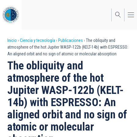
Pasar
al
contenido
principal
Sobrescribir
Inicio
Ciencia y tecnología
Publicaciones
The obliquity and
atmosphere of the hot Jupiter WASP-122b (KELT-14b) with ESPRESSO:
enlaces
An aligned orbit and no sign of atomic or molecular absorption
de
The obliquity and
ayuda
atmosphere of the hot
a
Jupiter WASP-122b (KELT-
la
14b) with ESPRESSO: An
navegación
aligned orbit and no sign of
atomic or molecular