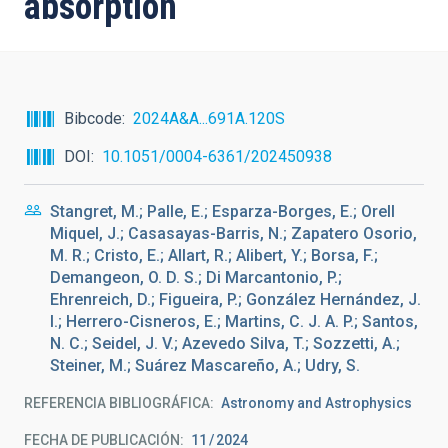
absorption
Bibcode
2024A&A...691A.120S
DOI
10.1051/0004-6361/202450938
Stangret, M.; Palle, E.; Esparza-Borges, E.; Orell
Miquel, J.; Casasayas-Barris, N.; Zapatero Osorio,
M. R.; Cristo, E.; Allart, R.; Alibert, Y.; Borsa, F.;
Demangeon, O. D. S.; Di Marcantonio, P.;
Ehrenreich, D.; Figueira, P.; González Hernández, J.
I.; Herrero-Cisneros, E.; Martins, C. J. A. P.; Santos,
N. C.; Seidel, J. V.; Azevedo Silva, T.; Sozzetti, A.;
Steiner, M.; Suárez Mascareño, A.; Udry, S.
REFERENCIA BIBLIOGRÁFICA
Astronomy and Astrophysics
FECHA DE PUBLICACIÓN:
11
2024