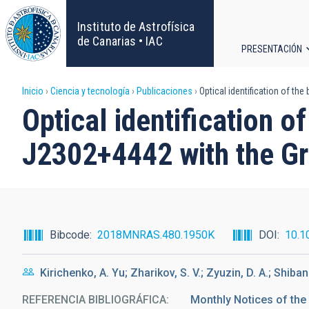
Pasar
al
Instituto de Astrofísica
contenido
de Canarias • IAC
PRESENTACIÓN
principal
Navega
Sobrescribir
Inicio
Ciencia y tecnología
Publicaciones
Optical identification of t
principa
Optical identification 
enlaces
J2302+4442 with the Gr
de
ayuda
a
Bibcode
2018MNRAS.480.1950K
DOI
10.1
la
Kirichenko, A. Yu; Zharikov, S. V.; Zyuzin, D. A.; Shiban
navegación
REFERENCIA BIBLIOGRÁFICA
Monthly Notices of the