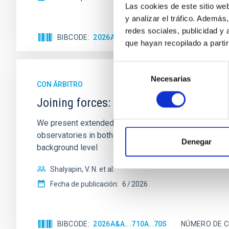
Las cookies de este sitio we
y analizar el tráfico. Ademá
redes sociales, publicidad y
BIBCODE
2026A&A...710A..95S
NÚMERO DE C
que hayan recopilado a parti
Selección
Necesarias
de
CON ÁRBITRO
consentimiento
Joining forces: 30 years of optical mon
We present extended optical monitoring of the quadru
observatories in both hemispheres and using a new ph
Denegar
background level
Shalyapin, V. N. et al.
Fecha de publicación:
6
2026
BIBCODE
2026A&A...710A..70S
NÚMERO DE C