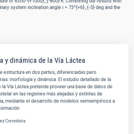
ture of 6300^{+1000}_{-800} K. Combining our results with
nary system inclination angle i = 73^{+6}_{-5} deg and the
a y dinámica de la Vía Láctea
e estructura en dos partes, diferenciadas pero
as: morfología y dinámica. El estudio detallado de la
 la Vía Láctea pretende proveer una base de datos de
estelar en las regiones más alejadas y extintas de
ia, mediante el desarrollo de modelos semiempíricos a
nformación
ez Corredoira