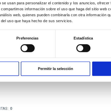
b se usan para personalizar el contenido y los anuncios, ofrecer
s, compartimos información sobre el uso que haga del sitio web 
 análisis web, quienes pueden combinarla con otra información q
ITAS
1
r del uso que haya hecho de sus servicios.
Preferencias
Estadística
itoring of the Einstein Cross
ply-imaged gravitationally lensed quasar QSO 2237+0305, the Ein
otometric technique. This technique uses a region far enough f
Permitir la selección
ITAS
0