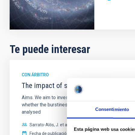
Te puede interesar
CON ÁRBITRO
The impact of star formation histories
Aims. We aim to investigate the connection between sta
whether the burstiness and temporal distribution of 
Consentimiento
analysed
Sarrato-Alós, J. et al.
Esta página web usa cookie
Fecha de publicación:
6
2026