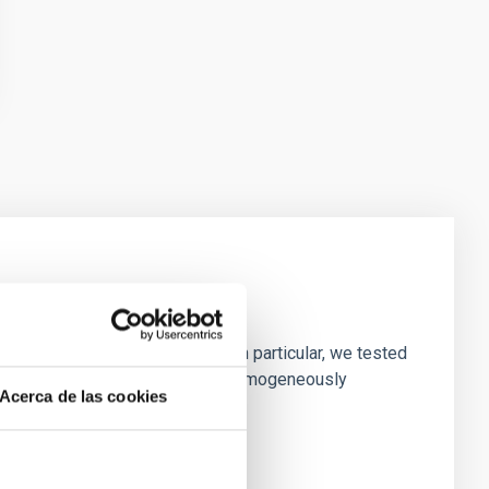
laxies
ofiles of simulated galaxies. In particular, we tested
rk matter profiles. Methods. We homogeneously
Acerca de las cookies