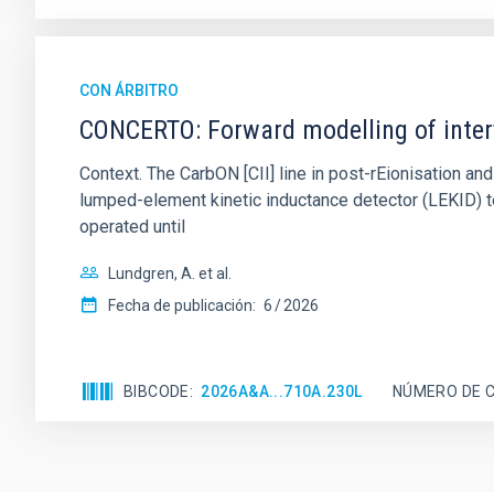
CON ÁRBITRO
CONCERTO: Forward modelling of inter
Context. The CarbON [CII] line in post-rEionisation
lumped-element kinetic inductance detector (LEKID) t
operated until
Lundgren, A. et al.
Fecha de publicación:
6
2026
BIBCODE
2026A&A...710A.230L
NÚMERO DE C