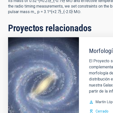
its mass of 0.52^{+0.25}_{-0.19} M⊙ and effective tempera
the radio timing measurements, we set constraints on the bi
pulsar mass m_ p = 3.1^{+2.7}_{-2.0} M⊙.
Proyectos relacionados
Morfologí
El Proyecto s
complementari
morfología de
distribución 
nuestra Galax
partir de la i
Martín
Lóp
Cerrado